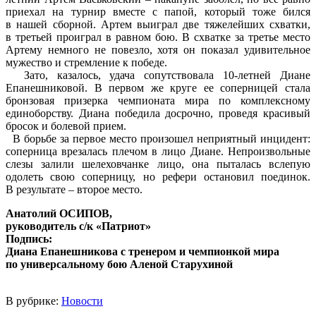
приехал на турнир вместе с папой, который тоже бился
в нашей сборной. Артем выиграл две тяжелейших схватки,
в третьей проиграл в равном бою. В схватке за третье место
Артему немного не повезло, хотя он показал удивительное
мужество и стремление к победе.
Зато, казалось, удача сопутствовала 10-летней Диане
Епанешниковой. В первом же круге ее соперницей стала
бронзовая призерка чемпионата мира по комплексному
единоборству. Диана победила досрочно, проведя красивый
бросок и болевой прием.
В борьбе за первое место произошел неприятный инцидент:
соперница врезалась плечом в лицо Диане. Непроизвольные
слезы залили шелеховчанке лицо, она пыталась вслепую
одолеть свою соперницу, но рефери остановил поединок.
В результате – второе место.
Анатолий ОСИПОВ,
руководитель с/к «Патриот»
Подпись:
Диана Епанешникова с тренером и чемпионкой мира
по универсальному бою Аленой Старухиной
В рубрике:
Новости