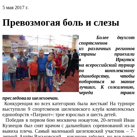
5 мая 2017 г.
Превозмогая боль и слезы
Более двухсот
спортсменов
из различных регионов
страны приехали
в Иркутск
на всероссийский турнир
по комплексному
единоборству, чтобы
побороться за звание
лучших. К сожалению,
череда травм
преследовала шелеховчан.
Конкуренция во всех категориях была жесткая! На турнире
выступили 9 спортсменов шелеховского клуба комплексных
единоборств «Патриот»: трое взрослых и шесть детей.
Победив в первом бою москвича нокаутом, 20-летний Иван
Кузнецов был снят врачом с дальнейших соревнований из-за
вывиха плеча. Самый маленький шелеховский участник – 7-
летний Артём Васьковский – накануне заболел, но все равно