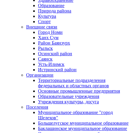
Здравоохранение
Образование
Природа района
Культура
Спорт
Внешние связи
Город Номи
Ханх Сум
Район Баянзурх
Рыльск
Осинский район
Саянск
Усть-Илимск
Истринский район
Организации
Территориальные подразделения
федеральных и областных органов
Основные промышленные предприятия
Образовательные учреждения
Учреждения культуры, досуга
Поселения
Муниципальное образование "город
Шелехов"
Большелугское муниципальное образование
Баклашинское муниципальное образование