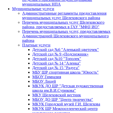
муниципальных НПА
Муниципальные услуги
Административные регламенты предоставления
муниципальных услуг Шелеховского района
Перечень муниципальных услуг Шелеховского
района, предоставляемых в ГАУ "МФЦ ИО"
Перечень муниципальных услуг, предоставляемых
Администрацией Шелеховского муниципального
района
Платные услуги
Детский сад №6 "Аленький цветочек"
Детский сад № 9 «Подснежник»
Детский сад №10 "Тополек"
Детский сад № 14 "Аленка"
Детский сад № 15 "Радуга"
МБУ ШР спортивная школа "Юность"
МБОУ Гимназия
МБОУ Лицей
МКУК ДО ШР "Детская художественная
школа им.В.И.Сурикова"
МКУ Шелеховский вестник
МБОУ ДО ШР "Центр творчества"
МКУК Городской музей Г.И. Шелехова
МКУК ШР Межпоселенческий центр