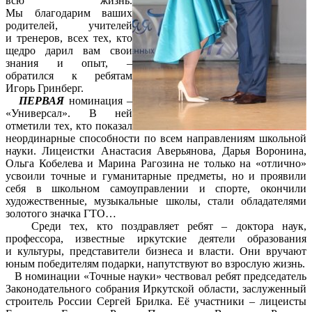
всю жизнь.
Мы благодарим ваших
родителей, учителей
и тренеров, всех тех, кто
щедро дарил вам свои
знания и опыт, –
обратился к ребятам
Игорь Гринберг.
ПЕРВАЯ
номинация –
«Универсал». В ней
отметили тех, кто показал
неординарные способности по всем направлениям школьной
науки. Лицеистки Анастасия Аверьянова, Дарья Воронина,
Ольга Кобелева и Марина Рагозина не только на «отлично»
усвоили точные и гуманитарные предметы, но и проявили
себя в школьном самоуправлении и спорте, окончили
художественные, музыкальные школы, стали обладателями
золотого значка ГТО…
Среди тех, кто поздравляет ребят – доктора наук,
профессора, известные иркутские деятели образования
и культуры, представители бизнеса и власти. Они вручают
юным победителям подарки, напутствуют во взрослую жизнь.
В номинации «Точные науки» чествовал ребят председатель
Законодательного собрания Иркутской области, заслуженный
строитель России Сергей Брилка. Её участники – лицеисты