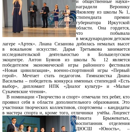
и общественные науки»
наградили Веронику
Яковлеву из школы № 1,
стипендиата премии
губернатора Иркутской
области. Она гордится,
что побывала
в международном детском
лагере «Артек». Лиана Сизанова добилась немалых высот
в вокальном искусстве. Дарья Третьякова занимается
исследовательской деятельностью в Большелугском
экоцентре. Антон Буянов из школы № 12 является
победителем экономической игры районного фестиваля
«Новая цивилизация», военно-спортивной игры «Первый
герой». Мечтает стать педагогом. Гимназистка Диана
Васильева – победитель конкурса именных стипендий «Есть
выбор», дипломант НПК «Диалог культур» и «Малые
Сукачевские чтения».
В номинации «Творчество и спорт» отмечали тех ребят, кто
проявил себя в области дополнительного образования. Это
участники творческих коллективов, спортсмены – кандидаты
в мастера спорта и, кроме того, отличники
учёбы. Лицеист
Никита Брыжеватых,
воспитанник отделения
ДЮСШ «Юность», –