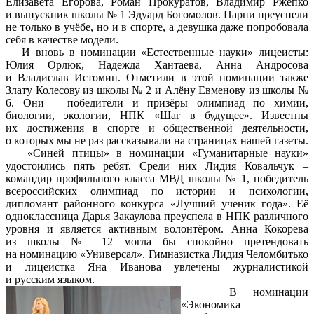
Елизавета Егорова, Роман Прокуратов, Владимир Ржепко
и выпускник школы № 1 Эдуард Богомолов. Парни преуспели
не только в учёбе, но и в спорте, а девушка даже попробовала
себя в качестве модели.
И вновь в номинации «Естественные науки» лицеисты:
Юлия Орлюк, Надежда Хантаева, Анна Андросова
и Владислав Истомин. Отметили в этой номинации также
Злату Колесову из школы № 2 и Алёну Евменову из школы №
6. Они – победители и призёры олимпиад по химии,
биологии, экологии, НПК «Шаг в будущее». Известны
их достижения в спорте и общественной деятельности,
о которых мы не раз рассказывали на страницах нашей газеты.
«Синей птицы» в номинации «Гуманитарные науки»
удостоились пять ребят. Среди них Лидия Ковальчук –
командир профильного класса МВД школы № 1, победитель
всероссийских олимпиад по истории и психологии,
дипломант районного конкурса «Лучший ученик года». Её
одноклассница Дарья Закаулова преуспела в НПК различного
уровня и является активным волонтёром. Анна Кокорева
из школы № 12 могла бы спокойно претендовать
на номинацию «Универсал». Гимназистка Лидия Челомбитько
и лицеистка Яна Иванова увлечены журналистикой
и русским языком.
В номинации
«Экономика