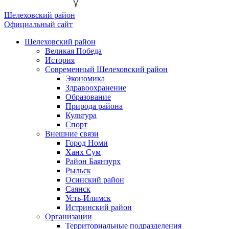
Шелеховский район
Официальный сайт
Шелеховский район
Великая Победа
История
Современный Шелеховский район
Экономика
Здравоохранение
Образование
Природа района
Культура
Спорт
Внешние связи
Город Номи
Ханх Сум
Район Баянзурх
Рыльск
Осинский район
Саянск
Усть-Илимск
Истринский район
Организации
Территориальные подразделения