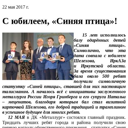
22 мая 2017 г.
С юбилеем, «Синяя птица»!
15 лет исполнилось
балу одарённых детей
«Синяя птица».
Символично, что эта
дата совпала с юбилеем
Шелехова, ИркАЗа
и Иркутской области.
За время существования
бала около 500 ребят
получили символичную
статуэтку «Синей птицы», ставшей для них настоящим
талисманом. А началось всё с инициативы заслуженного
металлурга России Игоря Гринберга и его супруги Натальи
– меценатов, благодаря которым бал стал визитной
карточкой Шелехова, его доброй традицией и трамплином
в успешное будущее для многих ребят.
12 МАЯ
в ДК «Металлург» состоялся главный праздник.
Тридцать лучших ребят города и района получили свою
первую награду общественного признания – статуэтку «Синяя