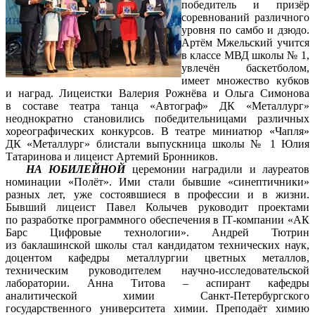
победитель и призёр
соревнований различного
уровня по самбо и дзюдо.
Артём Мжельский учится
в классе МВД школы № 1,
увлечён баскетболом,
имеет множество кубков
и наград. Лицеистки Валерия Рожнёва и Ольга Симонова
в составе театра танца «Автограф» ДК «Металлург»
неоднократно становились победительницами различных
хореографических конкурсов. В театре миниатюр «Чапля»
ДК «Металлург» блистали выпускница школы № 1 Юлия
Татаринова и лицеист Артемий Бронников.
НА ЮБИЛЕЙНОЙ
церемонии наградили и лауреатов
номинации «Полёт». Ими стали бывшие «синептичники»
разных лет, уже состоявшиеся в профессии и в жизни.
Бывший лицеист Павел Колычев руководит проектами
по разработке программного обеспечения в IТ-компании «АК
Барс Цифровые технологии». Андрей Тютрин
из баклашинской школы стал кандидатом технических наук,
доцентом кафедры металлургии цветных металлов,
техническим руководителем научно-исследовательской
лаборатории. Анна Титова – аспирант кафедры
аналитической химии Санкт-Петербургского
государственного университета химии. Преподаёт химию