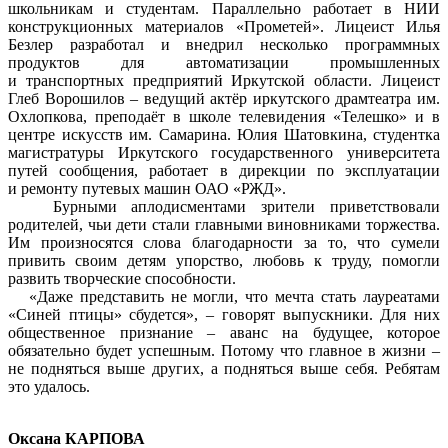
школьникам и студентам. Параллельно работает в НИИ
конструкционных материалов «Прометей». Лицеист Илья
Безлер разработал и внедрил несколько программных
продуктов для автоматизации промышленных
и транспортных предприятий Иркутской области. Лицеист
Глеб Ворошилов – ведущий актёр иркутского драмтеатра им.
Охлопкова, преподаёт в школе телевидения «Телешко» и в
центре искусств им. Самарина. Юлия Шатовкина, студентка
магистратуры Иркутского государственного университета
путей сообщения, работает в дирекции по эксплуатации
и ремонту путевых машин ОАО «РЖД».
Бурными аплодисментами зрители приветствовали
родителей, чьи дети стали главными виновниками торжества.
Им произносятся слова благодарности за то, что сумели
привить своим детям упорство, любовь к труду, помогли
развить творческие способности.
«Даже представить не могли, что мечта стать лауреатами
«Синей птицы» сбудется», – говорят выпускники. Для них
общественное признание – аванс на будущее, которое
обязательно будет успешным. Потому что главное в жизни –
не подняться выше других, а подняться выше себя. Ребятам
это удалось.
Оксана КАРПОВА