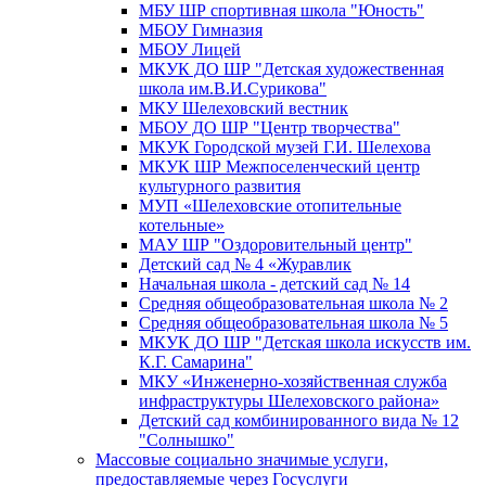
МБУ ШР спортивная школа "Юность"
МБОУ Гимназия
МБОУ Лицей
МКУК ДО ШР "Детская художественная
школа им.В.И.Сурикова"
МКУ Шелеховский вестник
МБОУ ДО ШР "Центр творчества"
МКУК Городской музей Г.И. Шелехова
МКУК ШР Межпоселенческий центр
культурного развития
МУП «Шелеховские отопительные
котельные»
МАУ ШР "Оздоровительный центр"
Детский сад № 4 «Журавлик
Начальная школа - детский сад № 14
Средняя общеобразовательная школа № 2
Средняя общеобразовательная школа № 5
МКУК ДО ШР "Детская школа искусств им.
К.Г. Самарина"
МКУ «Инженерно-хозяйственная служба
инфраструктуры Шелеховского района»
Детский сад комбинированного вида № 12
"Солнышко"
Массовые социально значимые услуги,
предоставляемые через Госуслуги