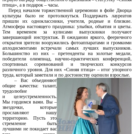
птица», а в подарок – часы.
Перед началом торжественной церемонии в фойе Дворца
культуры было не протолкнуться. Поддержать лауреатов
пришли их одноклассники, учителя, родные и близкие.
Атмосфера настоящего праздника: улыбки, объятия и цветы.
Тем временем за кулисами выпускники получают
завершающий инструктаж. В ожидании яркого, фееричного
открытия зрители вооружились фотоаппаратами и громкими
аплодисментами встречали самых лучших выпускников.
Большинство из них – претенденты на золотые медали,
победители олимпиад, научно-практических конференций,
спортивных соревнований и творческих конкурсов
различного уровня. Для них «Синяя птица» – итог упорного
труда, который заметили и по достоинству оценили взрослые.
– Вас объединяют
общие качества: талант,
трудолюбие
и целеустремленность.
Мы гордимся вами. Вы –
звездочки, которые
прославляют нашу
территорию. Пусть это
стремление быть
лучшими не покидает вас