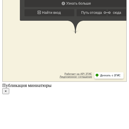
Публикация миниатюры
×