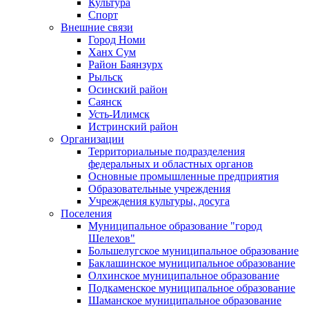
Культура
Спорт
Внешние связи
Город Номи
Ханх Сум
Район Баянзурх
Рыльск
Осинский район
Саянск
Усть-Илимск
Истринский район
Организации
Территориальные подразделения
федеральных и областных органов
Основные промышленные предприятия
Образовательные учреждения
Учреждения культуры, досуга
Поселения
Муниципальное образование "город
Шелехов"
Большелугское муниципальное образование
Баклашинское муниципальное образование
Олхинское муниципальное образование
Подкаменское муниципальное образование
Шаманское муниципальное образование