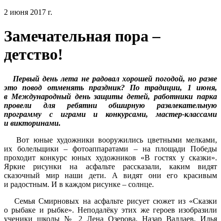
2 июня 2017 г.
Замечательная пора –
детство!
Первый день лета не радовал хорошей погодой, но разве
это повод отменять праздник? По традиции, 1 июня,
в Международный день защиты детей, работники парка
провели для ребятни обширную развлекательную
программу с играми и конкурсами, мастер-классами
и викторинами.
Вот юные художники вооружились цветными мелками,
их болельщики – фотоаппаратами – на площади Победы
проходит конкурс юных художников «В гостях у сказки».
Яркие рисунки на асфальте рассказали, каким видят
сказочный мир наши дети. А видят они его красивым
и радостным. И в каждом рисунке – солнце.
Семья Смирновых на асфальте рисует сюжет из «Сказки
о рыбаке и рыбке». Неподалёку этих же героев изобразили
ученики школы № 2 Лена Озерова, Назар Валдаев, Илья