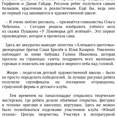
Гирфанов и Даная Гайдар. Рисунок ребят получился самым
большим, красочным и реалистичным. Ещё бы, ведь они
не первый год занимаются в художественной школе.
– Я очень люблю рисовать, – признаётся гимназистка Ольга
Чебунина. – Сегодня решила изобразить учёного кота
из сказки Пушкина «У Лукоморья дуб зелёный». Это первое
произведение, которое я прочитала сама.
Здесь же аккуратно выводят лепестки «Аленького цветочка»
двоюродные братья Саша Брилёв и Илья Казарин. Умиленно
наблюдает за ними бабушка Галина Ивановна, которая
просила на страницах газеты поздравить всех маленьких
горожан и пожелать им здоровья и мирного неба над головой.
Жюри – педагогам детской художественной школы – было
не просто определить победителей. За лучшие рисунки ребята
получили сертификаты на посещение аттракциона,
страусиной фермы и детского клуба.
Тем временем на танцплощадке открылись творческие
мастерские, где ребята делали объёмные открытки, фигурки
в технике оригами и квиллинг, вертушки. Здесь же можно
было полюбоваться поделками участников клуба «Юный
техник» Центра творчества. Участвуя в литературной