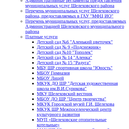
Административные регламенты предоставления
муниципальных услуг Шелеховского района
Перечень муниципальных услуг Шелеховского
района, предоставляемых в ГАУ "МФЦ ИО"
Перечень муниципальных услуг, предоставляемых
Администрацией Шелеховского муниципального
района
Платные услуги
Детский сад №6 "Аленький цветочек"
Детский сад № 9 «Подснежник»
Детский сад №10 "Тополек"
Детский сад № 14 "Аленка"
Детский сад № 15 "Радуга"
МБУ ШР спортивная школа "Юность"
МБОУ Гимназия
МБОУ Лицей
МКУК ДО ШР "Детская художественная
школа им.В.И.Сурикова"
МКУ Шелеховский вестник
МБОУ ДО ШР "Центр творчества"
МКУК Городской музей Г.И. Шелехова
МКУК ШР Межпоселенческий центр
культурного развития
МУП «Шелеховские отопительные
котельные»