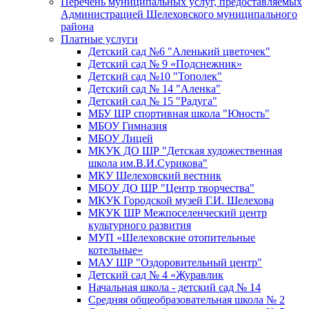
Перечень муниципальных услуг, предоставляемых
Администрацией Шелеховского муниципального
района
Платные услуги
Детский сад №6 "Аленький цветочек"
Детский сад № 9 «Подснежник»
Детский сад №10 "Тополек"
Детский сад № 14 "Аленка"
Детский сад № 15 "Радуга"
МБУ ШР спортивная школа "Юность"
МБОУ Гимназия
МБОУ Лицей
МКУК ДО ШР "Детская художественная
школа им.В.И.Сурикова"
МКУ Шелеховский вестник
МБОУ ДО ШР "Центр творчества"
МКУК Городской музей Г.И. Шелехова
МКУК ШР Межпоселенческий центр
культурного развития
МУП «Шелеховские отопительные
котельные»
МАУ ШР "Оздоровительный центр"
Детский сад № 4 «Журавлик
Начальная школа - детский сад № 14
Средняя общеобразовательная школа № 2