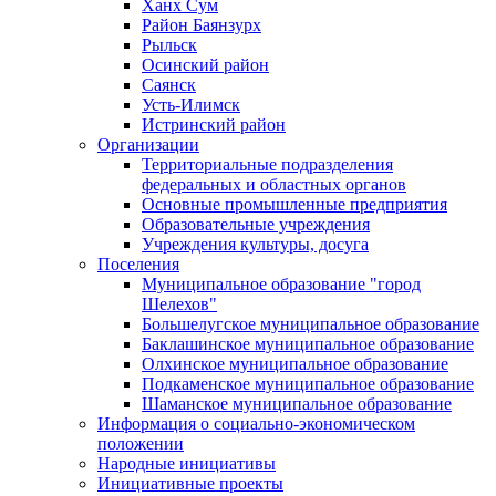
Ханх Сум
Район Баянзурх
Рыльск
Осинский район
Саянск
Усть-Илимск
Истринский район
Организации
Территориальные подразделения
федеральных и областных органов
Основные промышленные предприятия
Образовательные учреждения
Учреждения культуры, досуга
Поселения
Муниципальное образование "город
Шелехов"
Большелугское муниципальное образование
Баклашинское муниципальное образование
Олхинское муниципальное образование
Подкаменское муниципальное образование
Шаманское муниципальное образование
Информация о социально-экономическом
положении
Народные инициативы
Инициативные проекты