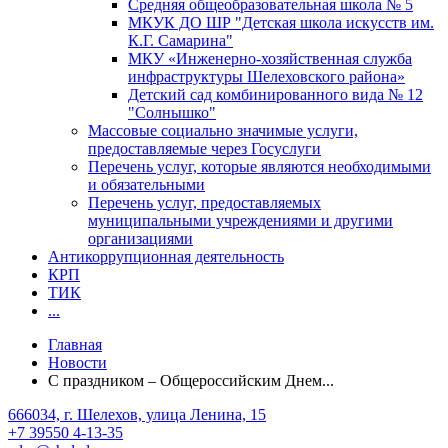
Средняя общеобразовательная школа № 5
МКУК ДО ШР "Детская школа искусств им.
К.Г. Самарина"
МКУ «Инженерно-хозяйственная служба
инфраструктуры Шелеховского района»
Детский сад комбинированного вида № 12
"Солнышко"
Массовые социально значимые услуги,
предоставляемые через Госуслуги
Перечень услуг, которые являются необходимыми
и обязательными
Перечень услуг, предоставляемых
муниципальными учреждениями и другими
организациями
Антикоррупционная деятельность
КРП
ТИК
...
Главная
Новости
C праздником – Общероссийским Днем...
666034, г. Шелехов, улица Ленина, 15
+7 39550 4-13-35