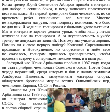
Когда тренер Юрий Семенович Айларов пришёл в интернат
для набора в секцию бокса, к нему записался практически
весь наш класс. На первой тренировке было человек сто, но со
временем ребят становилось всё меньше. Многие
не выдерживали нагрузок или попросту понимали, что бокс
не для них. Я ходил на тренировки с большим удовольствием.
Мы в интернате заранее делали уроки, чтобы наш учитель
отпускала нас на тренировки. А за неуспеваемость в учёбе
тренер не допускал до занятий. Поэтому мы учились хорошо.
Помню ли я свою первую победу? Конечно! Соревнования
проходили в Новокузнецке, но спортсменов в моём весе
не оказалось, тренерам пришлось договариваться, чтобы
провести встречу с соперником тяжелее меня, и я выиграл.
Звёздный час Юрия Арбачакова пробил в 1987 году, когда
он стал призёром чемпионата Советского союза. Потом была
череда поражений, среди которых и бои с нашим земляком
Альбертом Пакеевым, заслуженным мастером спорта,
обладателем бронзовой медали летних Олимпийских игр,
чемпионом Европы, СССР и России.
Знаковым для Юрия
Арбачакова стал 1989 год:
он выиграл чемпионат
СССР, был включён
в состав сборной страны,