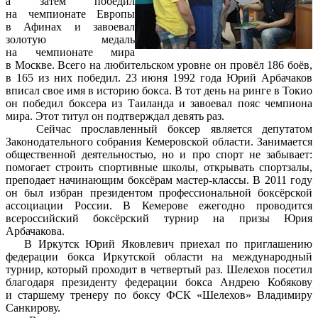
а затем победил
на чемпионате Европы
в Афинах и завоевал
золотую медаль
на чемпионате мира
в Москве. Всего на любительском уровне он провёл 186 боёв,
в 165 из них победил. 23 июня 1992 года Юрий Арбачаков
вписал свое имя в историю бокса. В тот день на ринге в Токио
он победил боксера из Таиланда и завоевал пояс чемпиона
мира. Этот титул он подтверждал девять раз.
Сейчас прославленный боксер является депутатом
Законодательного собрания Кемеровской области. Занимается
общественной деятельностью, но и про спорт не забывает:
помогает строить спортивные школы, открывать спортзалы,
преподает начинающим боксёрам мастер-классы. В 2011 году
он был избран президентом профессиональной боксёрской
ассоциации России. В Кемерове ежегодно проводится
всероссийский боксёрский турнир на призы Юрия
Арбачакова.
В Иркутск Юрий Яковлевич приехал по приглашению
федерации бокса Иркутской области на международный
турнир, который проходит в четвертый раз. Шелехов посетил
благодаря президенту федерации бокса Андрею Кобякову
и старшему тренеру по боксу ФСК «Шелехов» Владимиру
Санкирову.