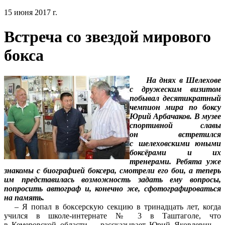
15 июня 2017 г.
Встреча со звездой мирового
бокса
На днях в Шелехове
с дружеским визитом
побывал десятикратный
чемпион мира по боксу
Юрий Арбачаков. В музее
спортивной славы
он встретился
с шелеховскими юными
боксёрами и их
тренерами. Ребята уже
знакомы с биографией боксера, смотрели его бои, а теперь
им представилась возможность задать ему вопросы,
попросить автограф и, конечно же, сфотографироваться
на память.
– Я попал в боксерскую секцию в тринадцать лет, когда
учился в школе-интернате № 3 в Таштаголе, что
в Кемеровской области, – рассказывает Юрий Яковлевич. –