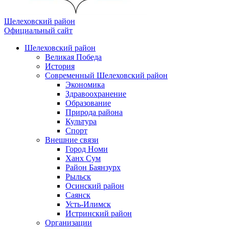
Шелеховский район
Официальный сайт
Шелеховский район
Великая Победа
История
Современный Шелеховский район
Экономика
Здравоохранение
Образование
Природа района
Культура
Спорт
Внешние связи
Город Номи
Ханх Сум
Район Баянзурх
Рыльск
Осинский район
Саянск
Усть-Илимск
Истринский район
Организации