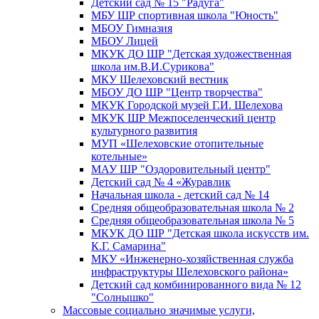
Детский сад № 15 "Радуга"
МБУ ШР спортивная школа "Юность"
МБОУ Гимназия
МБОУ Лицей
МКУК ДО ШР "Детская художественная
школа им.В.И.Сурикова"
МКУ Шелеховский вестник
МБОУ ДО ШР "Центр творчества"
МКУК Городской музей Г.И. Шелехова
МКУК ШР Межпоселенческий центр
культурного развития
МУП «Шелеховские отопительные
котельные»
МАУ ШР "Оздоровительный центр"
Детский сад № 4 «Журавлик
Начальная школа - детский сад № 14
Средняя общеобразовательная школа № 2
Средняя общеобразовательная школа № 5
МКУК ДО ШР "Детская школа искусств им.
К.Г. Самарина"
МКУ «Инженерно-хозяйственная служба
инфраструктуры Шелеховского района»
Детский сад комбинированного вида № 12
"Солнышко"
Массовые социально значимые услуги,