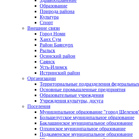
Здравоохранение
Образование
Природа района
Культура
Спорт
Внешние связи
Город Номи
Ханх Сум
Район Баянзурх
Рыльск
Осинский район
Саянск
Усть-Илимск
Истринский район
Организации
Территориальные подразделения федеральных
Основные промышленные предприятия
Образовательные учреждения
Учреждения культуры, досуга
Поселения
Муниципальное образование "город Шелехов
Большелугское муниципальное образование
Баклашинское муниципальное образование
Олхинское муниципальное образование
Подкаменское муниципальное образование