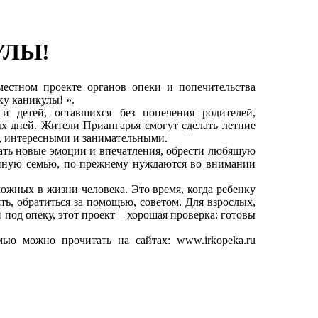
УЛЫ!
естном проекте органов опеки и попечительства
у каникулы! ».
 и детей, оставшихся без попечения родителей,
ых дней. Жители Приангарья смогут сделать летние
, интересными и занимательными.
тать новые эмоции и впечатления, обрести любящую
нную семью, по-прежнему нуждаются во внимании
ожных в жизни человека. Это время, когда ребенку
ь, обратиться за помощью, советом. Для взрослых,
под опеку, этот проект – хорошая проверка: готовы
ью можно прочитать на сайтах: www.irkopeka.ru