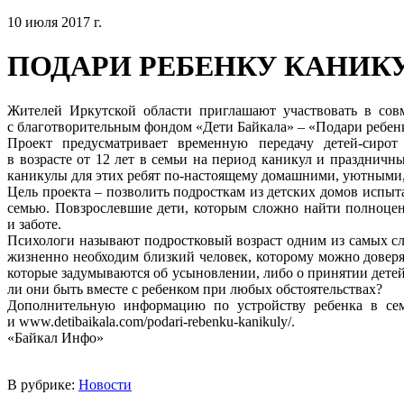
10 июля 2017 г.
ПОДАРИ РЕБЕНКУ КАНИК
Жителей Иркутской области приглашают участвовать в совм
с благотворительным фондом «Дети Байкала» – «Подари ребенк
Проект предусматривает временную передачу детей-сирот
в возрасте от 12 лет в семьи на период каникул и праздничн
каникулы для этих ребят по-настоящему домашними, уютными
Цель проекта – позволить подросткам из детских домов испы
семью. Повзрослевшие дети, которым сложно найти полноце
и заботе.
Психологи называют подростковый возраст одним из самых сл
жизненно необходим близкий человек, которому можно доверят
которые задумываются об усыновлении, либо о принятии детей 
ли они быть вместе с ребенком при любых обстоятельствах?
Дополнительную информацию по устройству ребенка в сем
и www.detibaikala.com/podari-rebenku-kanikuly/.
«Байкал Инфо»
В рубрике:
Новости