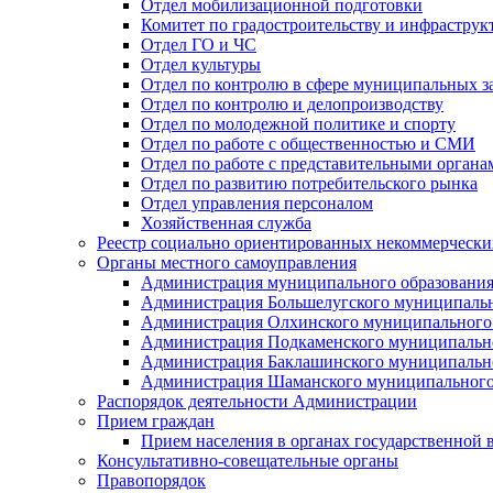
Отдел мобилизационной подготовки
Комитет по градостроительству и инфраструк
Отдел ГО и ЧС
Отдел культуры
Отдел по контролю в сфере муниципальных з
Отдел по контролю и делопроизводству
Отдел по молодежной политике и спорту
Отдел по работе с общественностью и СМИ
Отдел по работе с представительными органа
Отдел по развитию потребительского рынка
Отдел управления персоналом
Хозяйственная служба
Реестр социально ориентированных некоммерчески
Органы местного самоуправления
Администрация муниципального образования
Администрация Большелугского муниципальн
Администрация Олхинского муниципального 
Администрация Подкаменского муниципально
Администрация Баклашинского муниципально
Администрация Шаманского муниципального
Распорядок деятельности Администрации
Прием граждан
Прием населения в органах государственной 
Консультативно-совещательные органы
Правопорядок