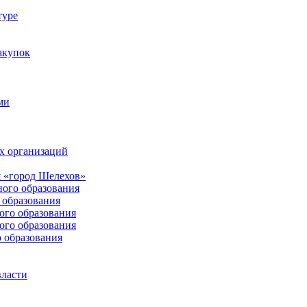
туре
акупок
ми
х организаций
 «город Шелехов»
ого образования
образования
го образования
го образования
 образования
власти