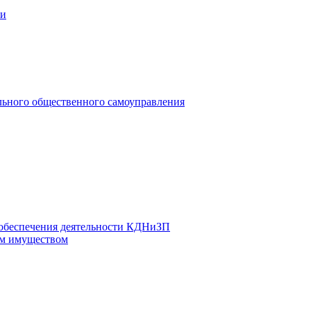
ии
льного общественного самоуправления
 обеспечения деятельности КДНиЗП
м имуществом