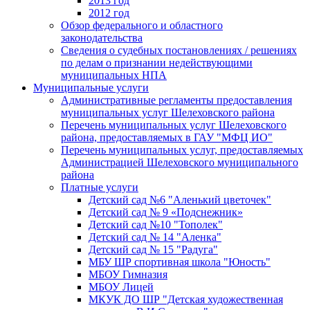
2013 год
2012 год
Обзор федерального и областного
законодательства
Сведения о судебных постановлениях / решениях
по делам о признании недействующими
муниципальных НПА
Муниципальные услуги
Административные регламенты предоставления
муниципальных услуг Шелеховского района
Перечень муниципальных услуг Шелеховского
района, предоставляемых в ГАУ "МФЦ ИО"
Перечень муниципальных услуг, предоставляемых
Администрацией Шелеховского муниципального
района
Платные услуги
Детский сад №6 "Аленький цветочек"
Детский сад № 9 «Подснежник»
Детский сад №10 "Тополек"
Детский сад № 14 "Аленка"
Детский сад № 15 "Радуга"
МБУ ШР спортивная школа "Юность"
МБОУ Гимназия
МБОУ Лицей
МКУК ДО ШР "Детская художественная