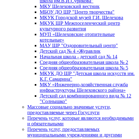
школа им.В.И.Сурикова"
МКУ Шелеховский вестник
МБОУ ДО ШР "Центр творчества"
МКУК Городской музей Г.И. Шелехова
МКУК ШР Межпоселенческий центр
культурного развития
МУП «Шелеховские отопительные
котельные»
МАУ ШР "Оздоровительный центр"
Детский сад № 4 «Журавлик
Начальная школа - детский сад № 14
Средняя общеобразовательная школа № 2
Средняя общеобразовательная школа № 5
МКУК ДО ШР "Детская школа искусств им.
К.Г. Самарина"
МКУ «Инженерно-хозяйственная служба
инфраструктуры Шелеховского района»
Детский сад комбинированного вида № 12
"Солнышко"
Массовые социально значимые услуги,
предоставляемые через Госуслуги
Перечень услуг, которые являются необходимыми
и обязательными
Перечень услуг, предоставляемых
муниципальными учреждениями и другими