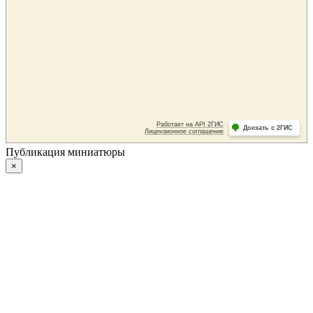
Публикация миниатюры
×