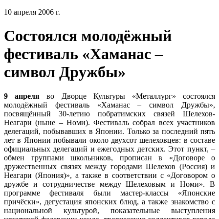
10 апреля 2006 г.
Состоялся молодёжный
фестиваль «Хаманас –
символ Дружбы»
9 апреля
во Дворце Культуры «Металлург» состоялся
молодёжный фестиваль «Хаманас – символ Дружбы»,
посвящённый 30-летию побратимских связей Шелехов-
Неагари (ныне – Номи). Фестиваль собрал всех участников
делегаций, побывавших в Японии. Только за последний пять
лет в Японии побывали около двухсот шелеховцев: в составе
официальных делегаций и ежегодных детских. Этот пункт, –
обмен группами школьников, прописан в «Договоре о
дружественных связях между городами Шелехов (Россия) и
Неагари (Япония)», а также в соответствии с «Договором о
дружбе и сотрудничестве между Шелеховым и Номи». В
программе фестиваля были мастер-классы «Японские
причёски», дегустация японских блюд, а также знакомство с
национальной культурой, показательные выступления