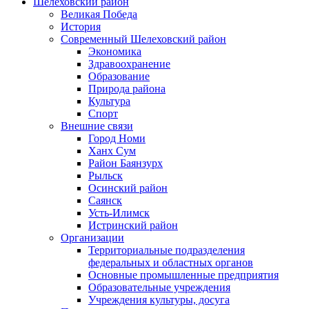
Шелеховский район
Великая Победа
История
Современный Шелеховский район
Экономика
Здравоохранение
Образование
Природа района
Культура
Спорт
Внешние связи
Город Номи
Ханх Сум
Район Баянзурх
Рыльск
Осинский район
Саянск
Усть-Илимск
Истринский район
Организации
Территориальные подразделения
федеральных и областных органов
Основные промышленные предприятия
Образовательные учреждения
Учреждения культуры, досуга