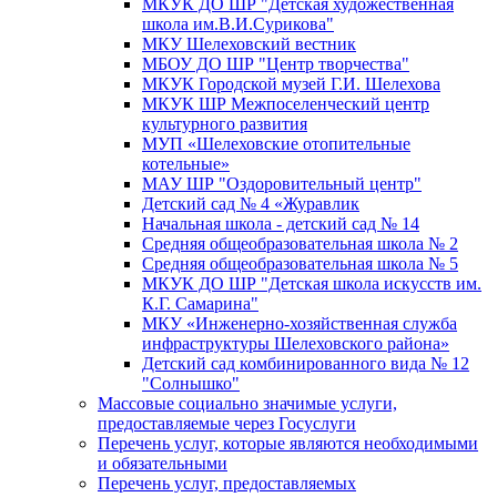
МКУК ДО ШР "Детская художественная
школа им.В.И.Сурикова"
МКУ Шелеховский вестник
МБОУ ДО ШР "Центр творчества"
МКУК Городской музей Г.И. Шелехова
МКУК ШР Межпоселенческий центр
культурного развития
МУП «Шелеховские отопительные
котельные»
МАУ ШР "Оздоровительный центр"
Детский сад № 4 «Журавлик
Начальная школа - детский сад № 14
Средняя общеобразовательная школа № 2
Средняя общеобразовательная школа № 5
МКУК ДО ШР "Детская школа искусств им.
К.Г. Самарина"
МКУ «Инженерно-хозяйственная служба
инфраструктуры Шелеховского района»
Детский сад комбинированного вида № 12
"Солнышко"
Массовые социально значимые услуги,
предоставляемые через Госуслуги
Перечень услуг, которые являются необходимыми
и обязательными
Перечень услуг, предоставляемых