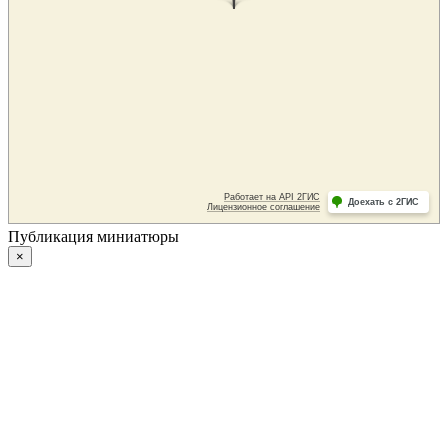
Публикация миниатюры
×