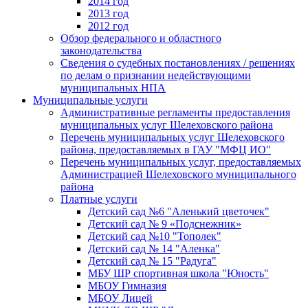
2014 год
2013 год
2012 год
Обзор федерального и областного
законодательства
Сведения о судебных постановлениях / решениях
по делам о признании недействующими
муниципальных НПА
Муниципальные услуги
Административные регламенты предоставления
муниципальных услуг Шелеховского района
Перечень муниципальных услуг Шелеховского
района, предоставляемых в ГАУ "МФЦ ИО"
Перечень муниципальных услуг, предоставляемых
Администрацией Шелеховского муниципального
района
Платные услуги
Детский сад №6 "Аленький цветочек"
Детский сад № 9 «Подснежник»
Детский сад №10 "Тополек"
Детский сад № 14 "Аленка"
Детский сад № 15 "Радуга"
МБУ ШР спортивная школа "Юность"
МБОУ Гимназия
МБОУ Лицей