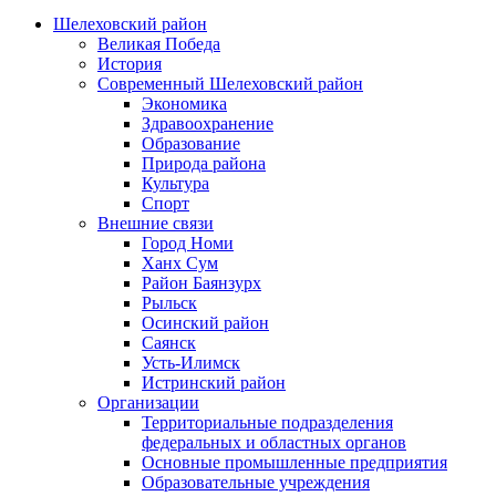
Шелеховский район
Великая Победа
История
Современный Шелеховский район
Экономика
Здравоохранение
Образование
Природа района
Культура
Спорт
Внешние связи
Город Номи
Ханх Сум
Район Баянзурх
Рыльск
Осинский район
Саянск
Усть-Илимск
Истринский район
Организации
Территориальные подразделения
федеральных и областных органов
Основные промышленные предприятия
Образовательные учреждения