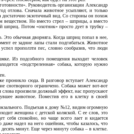
отовности». Руководитель организации Александр
тод отлова. Сначала животное усыпляют, и только
а достаточно экзотичный вид. Со стороны он похож
 веществом. Но вместо стрел – шприцы, а вместо
ый шприц. Потом «охотник» просто дует в трубку –
 Это обычная дворняга. Когда шприц попал в нее,
омент ее задние лапы стали подгибаться. Животное
 успел проползти пес, словно сообразив, что люди
амке. Из подсобного помещения выходит человек
ходится «подстреленная» собака, которую нужно
ен.
е проникло сюда. В разговор вступает Александр
вие снотворного ограничено. Собака может вот-вот
ти слова произвели должный эффект, нас пропускают
увшее животное. Поместив его в клетку в своей
окзального. Подъехав к дому №12, видим огромную
ходит женщина с детской коляской. С ее слов, это
ет себя спокойно, но чаще всего лает и кидается
 даже надел на него ошейник, чтобы казалось, что
 десять минут. Еще через минуту собака – в клетке.