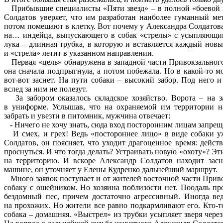
Прибывшие специалисты «Пяти звезд» – в полной «боевой г
Солдатов уверяет, что им разработан наиболее гуманный ме
потом помещают в клетку. Вот почему у Александра Солдатов
на… индейца, выпускающего в собак «стрелы» с усыпляющим
лука – длинная трубка, в которую и вставляется каждый нов
и «стрела» летит в указанном направлении.
Первая «цель» обнаружена в западной части Привокзального.
она сначала подпрыгнула, а потом побежала. Но в какой-то м
вот-вот заснет. На пути собаки – высокий забор. Под него и
вслед за ним не полезут.
За забором оказалось складское хозяйство. Ворота – на з
в униформе. Услышав, что на охраняемой им территории на
забрать и увезти в питомник, мужчина отвечает:
- Ничего не хочу знать, сюда вход посторонним лицам запрещ
И смех, и грех! Ведь «постороннее лицо» в виде собаки уж
Солдатов, он поясняет, что уходит драгоценное время: дейст
проснуться. И что тогда делать? Устраивать новую «охоту»? Э
на территорию. И вскоре Александр Солдатов находит засн
машине, он уточняет у Елены Кудренко дальнейший маршрут.
Много заявок поступает и от жителей восточной части Прив
собаку с ошейником. Но хозяина поблизости нет. Поодаль про
бездомный пес, причем достаточно агрессивный. Иногда вед
на прохожих. Но жители все равно подкармливают его. Кто-то
собака – домашняя. «Выстрел» из трубки усыпляет зверя через