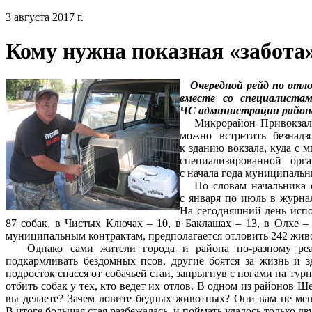
3 августа 2017 г.
Кому нужна показная «забота
Очередной рейд по отло
вместе со специалиста
ЧС администрации района
Микрорайон Привокзальны
можно встретить безнад
к зданию вокзала, куда с 
специализированной орг
с начала года муниципальны
По словам начальника о
с января по июль в журна
На сегодняшний день испо
87 собак, в Чистых Ключах – 10, в Баклашах – 13, в Олхе –
муниципальным контрактам, предполагается отловить 242 жив
Однако сами жители города и района по-разному реа
подкармливать бездомных псов, другие боятся за жизнь и з
подросток спасся от собачьей стаи, запрыгнув с ногами на ту
отбить собак у тех, кто ведет их отлов. В одном из районов 
вы делаете? Зачем ловите бедных животных? Они вам не меша
В итоге большая стая разбежалась, и поймать удалось только дву