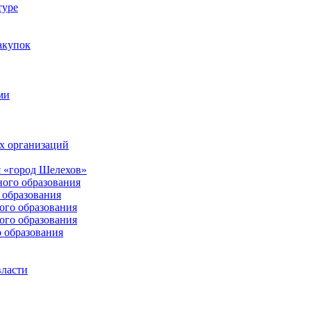
туре
акупок
ми
х организаций
 «город Шелехов»
ого образования
образования
го образования
го образования
 образования
власти