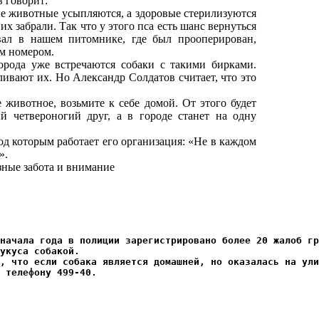
 говорит:
е животные усыпляются, а здоровые стерилизуются
х забрали. Так что у этого пса есть шанс вернуться
ал в нашем питомнике, где был прооперирован,
м номером.
ода уже встречаются собаки с такими бирками.
ливают их. Но Александр Солдатов считает, что это
животное, возьмите к себе домой. От этого будет
й четвероногий друг, а в городе станет на одну
од которым работает его организация: «Не в каждом
».
зные забота и внимание
начала года в полиции зарегистрировано более 20 жалоб гр
укуса собакой.

, что если собака является домашней, но оказалась на ули
 телефону 499-40.