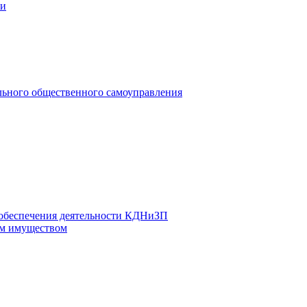
ии
льного общественного самоуправления
 обеспечения деятельности КДНиЗП
м имуществом