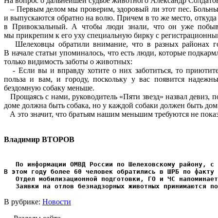
На вопрос о дальнейшей судьбе животного Александр Солдатов
– Первым делом мы проверим, здоровый ли этот пес. Больны
и выпускаются обратно на волю. Причем в то же место, откуда и
в Привокзальный. А чтобы люди знали, что он уже побыв
мы прикрепим к его уху специальную бирку с регистрационны
Шелеховцы обратили внимание, что в разных районах гор
В начале статьи упоминалось, что есть люди, которые подкарм
только видимость заботы о животных:
- Если вы и вправду хотите о них заботиться, то приютите 
польза и вам, и городу, поскольку у вас появится надежны
бездомную собаку меньше.
Прощаясь с нами, руководитель «Пяти звезд» назвал девиз, п
доме должна быть собака, но у каждой собаки должен быть дом
А это значит, что братьям нашим меньшим требуются не пока
Владимир ВТОРОВ
   По информации ОМВД России по Шелеховскому району, с 
В этом году более 60 человек обратились в ШРБ по факту 
   Отдел мобилизационной подготовки, ГО и ЧС напоминает
   Заявки на отлов безнадзорных животных принимаются по
В рубрике:
Новости