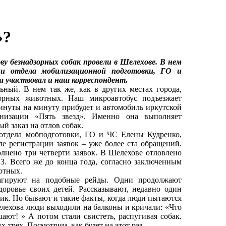
»?
ву безнадзорных собак провели в Шелехове. В нем
ми отдела мобилизационной подготовки, ГО и
 участвовал и наш корреспондент.
й. В нем так же, как в других местах города,
зорных животных. Наш микроавтобус подъезжает
минуты на минуту прибудет и автомобиль иркутской
анизации «Пять звезд». Именно она выполняет
й заказ на отлов собак.
тдела мобподготовки, ГО и ЧС Елены Кудренко,
ле регистрации заявок – уже более ста обращений.
лнено три четверти заявок. В Шелехове отловлено
 3. Всего же до конца года, согласно заключенным
отных.
гируют на подобные рейды. Одни продолжают
доровье своих детей. Рассказывают, недавно один
рник. Но бывают и такие факты, когда люди пытаются
Шелехова люди выходили на балконы и кричали: «Что
ют! » А потом стали свистеть, распугивая собак.
х-трех. Посмотрим, как будет на этот раз.