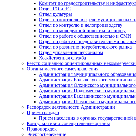
Комитет по градостроительству и инфраструк
Отдел ГО и ЧС
Отдел культуры
Отдел по контролю в сфере муниципальных з
Отдел по контролю и делопроизводству
Отдел по молодежной политике и спорту
Отдел по работе с общественностью и СМИ
Отдел по работе с представительными органа
Отдел по развитию потребительского рынка
Отдел управления персоналом
Хозяйственная служба
Реестр социально ориентированных некоммерчески
Органы местного самоуправления
Администрация муниципального образования
Администрация Большелугского муниципальн
Администрация Олхинского муниципального 
Администрация Подкаменского муниципально
Администрация Баклашинского муниципально
Администрация Шаманского муниципального
Распорядок деятельности Администрации
Прием граждан
Прием населения в органах государственной 
Консультативно-совещательные органы
Правопорядок
Энергосбережение