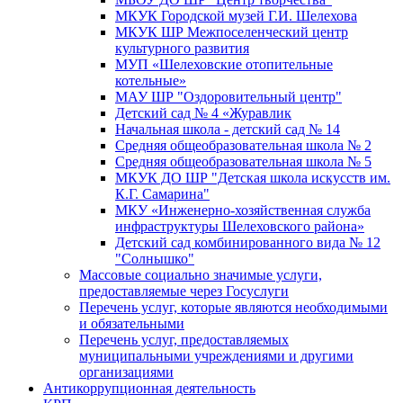
МКУК Городской музей Г.И. Шелехова
МКУК ШР Межпоселенческий центр
культурного развития
МУП «Шелеховские отопительные
котельные»
МАУ ШР "Оздоровительный центр"
Детский сад № 4 «Журавлик
Начальная школа - детский сад № 14
Средняя общеобразовательная школа № 2
Средняя общеобразовательная школа № 5
МКУК ДО ШР "Детская школа искусств им.
К.Г. Самарина"
МКУ «Инженерно-хозяйственная служба
инфраструктуры Шелеховского района»
Детский сад комбинированного вида № 12
"Солнышко"
Массовые социально значимые услуги,
предоставляемые через Госуслуги
Перечень услуг, которые являются необходимыми
и обязательными
Перечень услуг, предоставляемых
муниципальными учреждениями и другими
организациями
Антикоррупционная деятельность