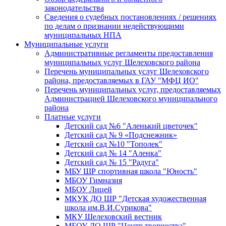
законодательства
Сведения о судебных постановлениях / решениях
по делам о признании недействующими
муниципальных НПА
Муниципальные услуги
Административные регламенты предоставления
муниципальных услуг Шелеховского района
Перечень муниципальных услуг Шелеховского
района, предоставляемых в ГАУ "МФЦ ИО"
Перечень муниципальных услуг, предоставляемых
Администрацией Шелеховского муниципального
района
Платные услуги
Детский сад №6 "Аленький цветочек"
Детский сад № 9 «Подснежник»
Детский сад №10 "Тополек"
Детский сад № 14 "Аленка"
Детский сад № 15 "Радуга"
МБУ ШР спортивная школа "Юность"
МБОУ Гимназия
МБОУ Лицей
МКУК ДО ШР "Детская художественная
школа им.В.И.Сурикова"
МКУ Шелеховский вестник
МБОУ ДО ШР "Центр творчества"