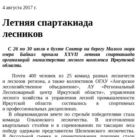
4 августа 2017 г.
Летняя спартакиада
лесников
С 26 по 30 июля в бухте Соктор на берегу Малого моря
озера Байкал прошла XXVII летняя спартакиада
организаций министерства лесного комплекса Иркутской
области.
Почти 400 человек из 25 команд разных лесничеств
и лесхозов региона, а также коллективов ОГАУ «Ангарское
лесохозяйственное объединение», АУ «Региональный
Лесопожарный центр Иркутской области», управления
лесного хозяйства и управления лесной промышленности
Иркутской области состязались в спортивных
и профессиональных дисциплинах.
В общекомандном зачете по стрельбе победителями стала
команда Ольхонского лесничества. В изготовлении
квартальных столбов и в соревнованиях по таксации леса
победу одержали представители Шелеховского лесничества.
В буссольной съемке и ориентировании лучшими стали