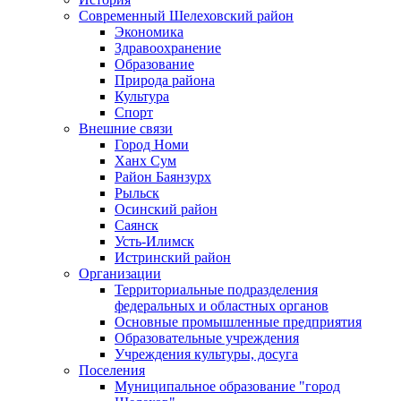
Современный Шелеховский район
Экономика
Здравоохранение
Образование
Природа района
Культура
Спорт
Внешние связи
Город Номи
Ханх Сум
Район Баянзурх
Рыльск
Осинский район
Саянск
Усть-Илимск
Истринский район
Организации
Территориальные подразделения
федеральных и областных органов
Основные промышленные предприятия
Образовательные учреждения
Учреждения культуры, досуга
Поселения
Муниципальное образование "город