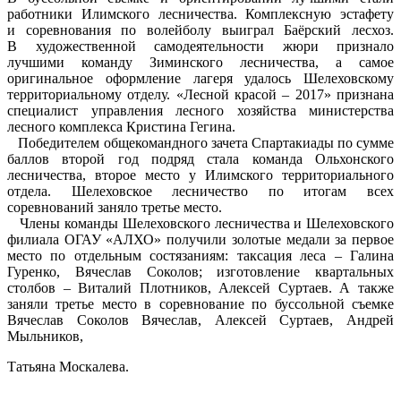
работники Илимского лесничества. Комплексную эстафету
и соревнования по волейболу выиграл Баёрский лесхоз.
В художественной самодеятельности жюри признало
лучшими команду Зиминского лесничества, а самое
оригинальное оформление лагеря удалось Шелеховскому
территориальному отделу. «Лесной красой – 2017» признана
специалист управления лесного хозяйства министерства
лесного комплекса Кристина Гегина.
Победителем общекомандного зачета Спартакиады по сумме
баллов второй год подряд стала команда Ольхонского
лесничества, второе место у Илимского территориального
отдела. Шелеховское лесничество по итогам всех
соревнований заняло третье место.
Члены команды Шелеховского лесничества и Шелеховского
филиала ОГАУ «АЛХО» получили золотые медали за первое
место по отдельным состязаниям: таксация леса – Галина
Гуренко, Вячеслав Соколов; изготовление квартальных
столбов – Виталий Плотников, Алексей Суртаев. А также
заняли третье место в соревнование по буссольной съемке
Вячеслав Соколов Вячеслав, Алексей Суртаев, Андрей
Мыльников,
Татьяна Москалева.