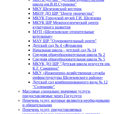
школа им.В.И.Сурикова"
МКУ Шелеховский вестник
МБОУ ДО ШР "Центр творчества"
МКУК Городской музей Г.И. Шелехова
МКУК ШР Межпоселенческий центр
культурного развития
МУП «Шелеховские отопительные
котельные»
МАУ ШР "Оздоровительный центр"
Детский сад № 4 «Журавлик
Начальная школа - детский сад № 14
Средняя общеобразовательная школа № 2
Средняя общеобразовательная школа № 5
МКУК ДО ШР "Детская школа искусств им.
К.Г. Самарина"
МКУ «Инженерно-хозяйственная служба
инфраструктуры Шелеховского района»
Детский сад комбинированного вида № 12
"Солнышко"
Массовые социально значимые услуги,
предоставляемые через Госуслуги
Перечень услуг, которые являются необходимыми
и обязательными
Перечень услуг, предоставляемых