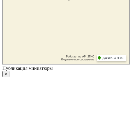
Публикация миниатюры
×