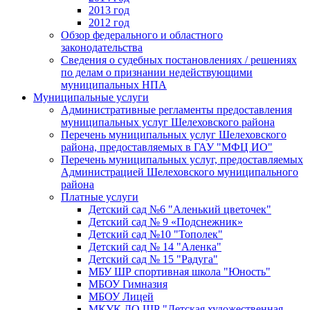
2013 год
2012 год
Обзор федерального и областного
законодательства
Сведения о судебных постановлениях / решениях
по делам о признании недействующими
муниципальных НПА
Муниципальные услуги
Административные регламенты предоставления
муниципальных услуг Шелеховского района
Перечень муниципальных услуг Шелеховского
района, предоставляемых в ГАУ "МФЦ ИО"
Перечень муниципальных услуг, предоставляемых
Администрацией Шелеховского муниципального
района
Платные услуги
Детский сад №6 "Аленький цветочек"
Детский сад № 9 «Подснежник»
Детский сад №10 "Тополек"
Детский сад № 14 "Аленка"
Детский сад № 15 "Радуга"
МБУ ШР спортивная школа "Юность"
МБОУ Гимназия
МБОУ Лицей
МКУК ДО ШР "Детская художественная