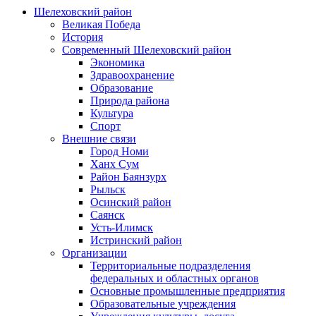
Шелеховский район
Великая Победа
История
Современный Шелеховский район
Экономика
Здравоохранение
Образование
Природа района
Культура
Спорт
Внешние связи
Город Номи
Ханх Сум
Район Баянзурх
Рыльск
Осинский район
Саянск
Усть-Илимск
Истринский район
Организации
Территориальные подразделения
федеральных и областных органов
Основные промышленные предприятия
Образовательные учреждения