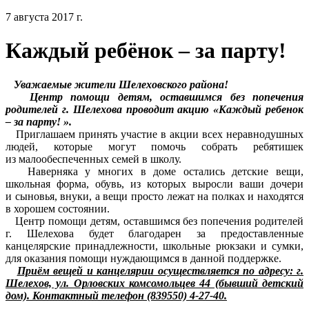
7 августа 2017 г.
Каждый ребёнок – за парту!
Уважаемые жители Шелеховского района!
Центр помощи детям, оставшимся без попечения
родителей г. Шелехова проводит акцию «Каждый ребенок
– за парту! ».
Приглашаем принять участие в акции всех неравнодушных
людей, которые могут помочь собрать ребятишек
из малообеспеченных семей в школу.
Наверняка у многих в доме остались детские вещи,
школьная форма, обувь, из которых выросли ваши дочери
и сыновья, внуки, а вещи просто лежат на полках и находятся
в хорошем состоянии.
Центр помощи детям, оставшимся без попечения родителей
г. Шелехова будет благодарен за предоставленные
канцелярские принадлежности, школьные рюкзаки и сумки,
для оказания помощи нуждающимся в данной поддержке.
Приём вещей и канцелярии осуществляется по адресу: г.
Шелехов, ул. Орловских комсомольцев 44 (бывший детский
дом). Контактный телефон (839550) 4-27-40.