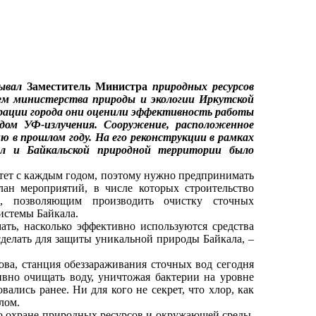
бывал
Заместитель Министра
природных ресурсов
лем министерства природы и экологии Иркутской
ации города они оценили эффективность работы
ом УФ-излучения. Сооружение, расположенное
 в прошлом году. На его реконструкции в рамках
ал и Байкальской природной территории было
тет с каждым годом, поэтому нужно предпринимать
лан мероприятий, в числе которых строительство
, позволяющим производить очистку сточных
системы Байкала.
ь, насколько эффективно используются средства
делать для защиты уникальной природы Байкала, –
, станция обеззараживания сточных вод сегодня
ивно очищать воду, уничтожая бактерии на уровне
ались ранее. Ни для кого не секрет, что хлор, как
лом.
о охране природных ресурсов и окружающей среды.