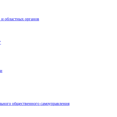
 и областных органов
"
ии
льного общественного самоуправления