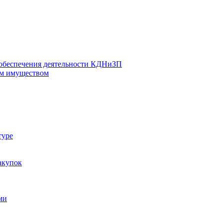
 обеспечения деятельности КДНиЗП
м имуществом
туре
акупок
ми