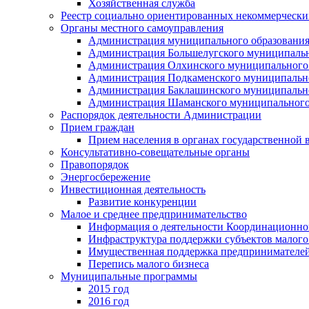
Хозяйственная служба
Реестр социально ориентированных некоммерчески
Органы местного самоуправления
Администрация муниципального образования
Администрация Большелугского муниципальн
Администрация Олхинского муниципального 
Администрация Подкаменского муниципально
Администрация Баклашинского муниципально
Администрация Шаманского муниципального
Распорядок деятельности Администрации
Прием граждан
Прием населения в органах государственной 
Консультативно-совещательные органы
Правопорядок
Энергосбережение
Инвестиционная деятельность
Развитие конкуренции
Малое и среднее предпринимательство
Информация о деятельности Координационног
Инфраструктура поддержки субъектов малого
Имущественная поддержка предпринимателей
Перепись малого бизнеса
Муниципальные программы
2015 год
2016 год