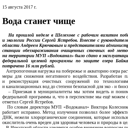
15 августа 2017 г.
Вода станет чище
На прошлой неделе в Шелехове с рабочим визитом по
и экологии России Сергей Ястребов. Вместе с руководите
области Андреем Крючковым и представителями администр
станции обеззараживания очищенных сточных вод метод
на территории МУП «Водоканал» было сдано в эксплуатацию
федеральной целевой программы по защите озера Байк
потрачено 16 млн рублей.
Антропогенная нагрузка на побережье и акваторию озера рас
меры для снижения негативного воздействия. Разработан п
и реконструкция очистных сооружений по технологиям
и канализационных вод до степени безопасной для эко - и био
– Приезжая в муниципалитеты мы хотим видеть и понимат
федеральной программы и, что в перспективе мы ещё можем с
отметил Сергей Ястребов.
По словам директора МУП «Водоканал» Виктора Колесникова
работает исправно. Метод излучения позволил более эффект
ДНК, нежели хлорорганические соединения, которые использов
окислитель очень вреден для здоровья человека и природы в це
В Иркутской области уделяется особое внимание вопросам п