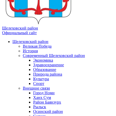
Шелеховский район
Официальный сайт
Шелеховский район
Великая Победа
История
Современный Шелеховский район
Экономика
Здравоохранение
Образование
Природа района
Культура
Спорт
Внешние связи
Город Номи
Ханх Сум
Район Баянзурх
Рыльск
Осинский район