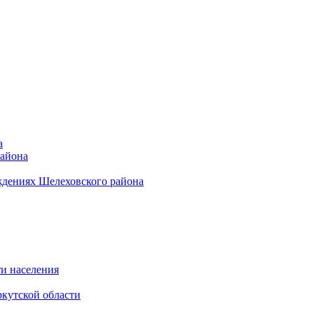
а
района
ждениях Шелеховского района
и населения
кутской области