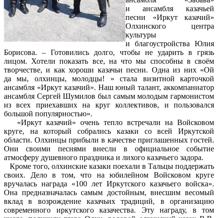
и ансамбля казачьей
песни «Иркут казачий»
Олхинского центра
культуры
и благоустройства Юлия
Борисова. – Готовились долго, чтобы не ударить в грязь
лицом. Хотели показать все, на что мы способны в своём
творчестве, и как хороши казачьи песни. Одна из них «Ой
да мы, олхинцы, молодцы! » стала визитной карточкой
ансамбля «Иркут казачий». Наш юный талант, аккомпаниатор
ансамбля Сергей Шумилов был самым молодым гармонистом
из всех приехавших на круг коллективов, и пользовался
большой популярностью».
«Иркут казачий» очень тепло встречали на Войсковом
круге, на который собрались казаки со всей Иркутской
области. Олхинцы прибыли в качестве приглашенных гостей.
Они своими песнями внесли в официальное событие
атмосферу душевного праздника и лихого казачьего задора.
Кроме того, олхинские казаки поехали в Тальцы поддержать
своих. Дело в том, что на юбилейном Войсковом круге
вручалась награда «100 лет Иркутского казачьего войска».
Она предназначалась самым достойным, внесшим весомый
вклад в возрождение казачьих традиций, в организацию
современного иркутского казачества. Эту награду, в том