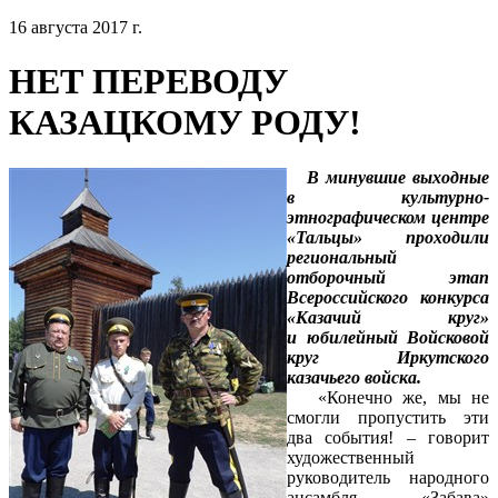
16 августа 2017 г.
НЕТ ПЕРЕВОДУ
КАЗАЦКОМУ РОДУ!
В минувшие выходные
в культурно-
этнографическом центре
«Тальцы» проходили
региональный
отборочный этап
Всероссийского конкурса
«Казачий круг»
и юбилейный Войсковой
круг Иркутского
казачьего войска.
«Конечно же, мы не
смогли пропустить эти
два события! – говорит
художественный
руководитель народного
ансамбля «Забава»