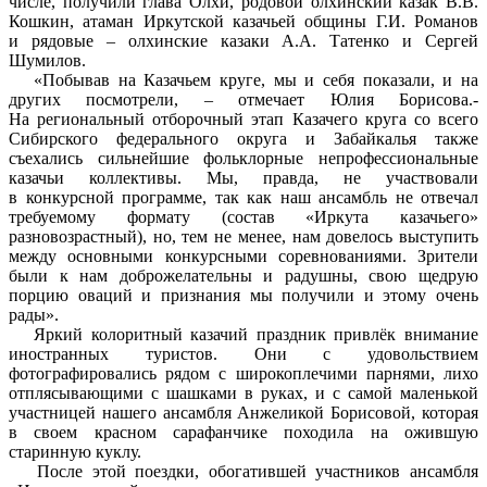
числе, получили глава Олхи, родовой олхинский казак В.В.
Кошкин, атаман Иркутской казачьей общины Г.И. Романов
и рядовые – олхинские казаки А.А. Татенко и Сергей
Шумилов.
«Побывав на Казачьем круге, мы и себя показали, и на
других посмотрели, – отмечает Юлия Борисова.-
На региональный отборочный этап Казачего круга со всего
Сибирского федерального округа и Забайкалья также
съехались сильнейшие фольклорные непрофессиональные
казачьи коллективы. Мы, правда, не участвовали
в конкурсной программе, так как наш ансамбль не отвечал
требуемому формату (состав «Иркута казачьего»
разновозрастный), но, тем не менее, нам довелось выступить
между основными конкурсными соревнованиями. Зрители
были к нам доброжелательны и радушны, свою щедрую
порцию оваций и признания мы получили и этому очень
рады».
Яркий колоритный казачий праздник привлёк внимание
иностранных туристов. Они с удовольствием
фотографировались рядом с широкоплечими парнями, лихо
отплясывающими с шашками в руках, и с самой маленькой
участницей нашего ансамбля Анжеликой Борисовой, которая
в своем красном сарафанчике походила на ожившую
старинную куклу.
После этой поездки, обогатившей участников ансамбля