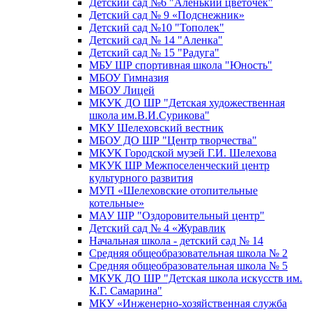
Детский сад №6 "Аленький цветочек"
Детский сад № 9 «Подснежник»
Детский сад №10 "Тополек"
Детский сад № 14 "Аленка"
Детский сад № 15 "Радуга"
МБУ ШР спортивная школа "Юность"
МБОУ Гимназия
МБОУ Лицей
МКУК ДО ШР "Детская художественная
школа им.В.И.Сурикова"
МКУ Шелеховский вестник
МБОУ ДО ШР "Центр творчества"
МКУК Городской музей Г.И. Шелехова
МКУК ШР Межпоселенческий центр
культурного развития
МУП «Шелеховские отопительные
котельные»
МАУ ШР "Оздоровительный центр"
Детский сад № 4 «Журавлик
Начальная школа - детский сад № 14
Средняя общеобразовательная школа № 2
Средняя общеобразовательная школа № 5
МКУК ДО ШР "Детская школа искусств им.
К.Г. Самарина"
МКУ «Инженерно-хозяйственная служба