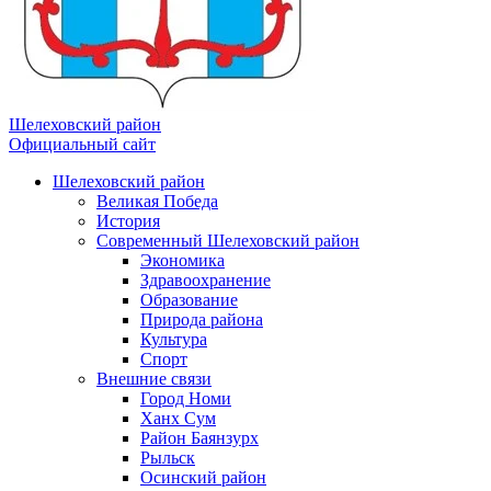
Шелеховский район
Официальный сайт
Шелеховский район
Великая Победа
История
Современный Шелеховский район
Экономика
Здравоохранение
Образование
Природа района
Культура
Спорт
Внешние связи
Город Номи
Ханх Сум
Район Баянзурх
Рыльск
Осинский район