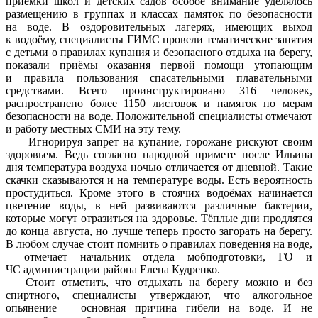
приёмки школ и детских садов особое внимание уделялось
размещению в группах и классах памяток по безопасности
на воде. В оздоровительных лагерях, имеющих выход
к водоёму, специалисты ГИМС провели тематические занятия
с детьми о правилах купания и безопасного отдыха на берегу,
показали приёмы оказания первой помощи утопающим
и правила пользования спасательными плавательными
средствами. Всего проинструктировано 316 человек,
распространено более 1150 листовок и памяток по мерам
безопасности на воде. Положительной специалисты отмечают
и работу местных СМИ на эту тему.
– Игнорируя запрет на купание, горожане рискуют своим
здоровьем. Ведь согласно народной примете после Ильина
дня температура воздуха ночью отличается от дневной. Такие
скачки сказываются и на температуре воды. Есть вероятность
простудиться. Кроме этого в стоячих водоёмах начинается
цветение воды, в ней развиваются различные бактерии,
которые могут отразиться на здоровье. Тёплые дни продлятся
до конца августа, но лучше теперь просто загорать на берегу.
В любом случае стоит помнить о правилах поведения на воде,
– отмечает начальник отдела мобподготовки, ГО и
ЧС администрации района Елена Кудренко.
Стоит отметить, что отдыхать на берегу можно и без
спиртного, специалисты утверждают, что алкогольное
опьянение – основная причина гибели на воде. И не