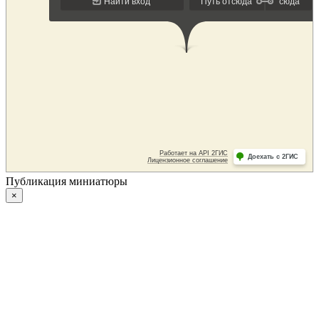
Публикация миниатюры
×