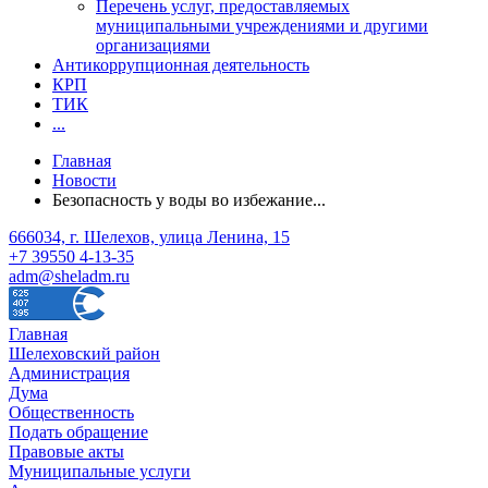
Перечень услуг, предоставляемых
муниципальными учреждениями и другими
организациями
Антикоррупционная деятельность
КРП
ТИК
...
Главная
Новости
Безопасность у воды во избежание...
666034, г. Шелехов, улица Ленина, 15
+7 39550 4-13-35
adm@sheladm.ru
Главная
Шелеховский район
Администрация
Дума
Общественность
Подать обращение
Правовые акты
Муниципальные услуги