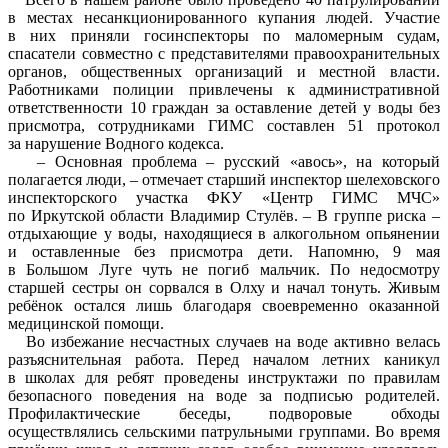
в местах несанкционированного купания людей. Участие
в них приняли госинспекторы по маломерным судам,
спасатели совместно с представителями правоохранительных
органов, общественных организаций и местной власти.
Работниками полиции привлечены к административной
ответственности 10 граждан за оставление детей у воды без
присмотра, сотрудниками ГИМС составлен 51 протокол
за нарушение Водного кодекса.
– Основная проблема – русский «авось», на который
полагается люди, – отмечает старший инспектор шелеховского
инспекторского участка ФКУ «Центр ГИМС МЧС»
по Иркутской области Владимир Стулёв. – В группе риска –
отдыхающие у воды, находящиеся в алкогольном опьянении
и оставленные без присмотра дети. Напомню, 9 мая
в Большом Луге чуть не погиб мальчик. По недосмотру
старшей сестры он сорвался в Олху и начал тонуть. Живым
ребёнок остался лишь благодаря своевременно оказанной
медицинской помощи.
Во избежание несчастных случаев на воде активно велась
разъяснительная работа. Перед началом летних каникул
в школах для ребят проведены инструктажи по правилам
безопасного поведения на воде за подписью родителей.
Профилактические беседы, подворовые обходы
осуществлялись сельскими патрульными группами. Во время