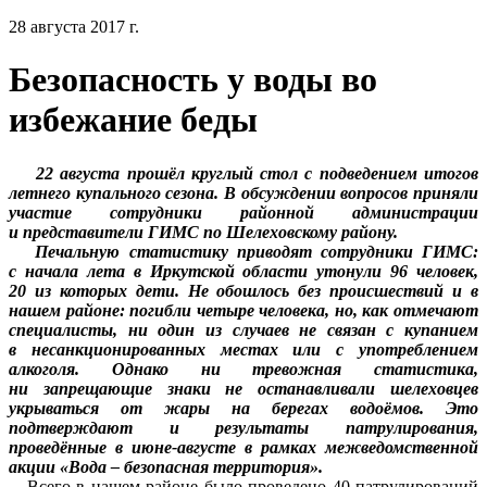
28 августа 2017 г.
Безопасность у воды во
избежание беды
22 августа прошёл круглый стол с подведением итогов
летнего купального сезона. В обсуждении вопросов приняли
участие сотрудники районной администрации
и представители ГИМС по Шелеховскому району.
Печальную статистику приводят сотрудники ГИМС:
с начала лета в Иркутской области утонули 96 человек,
20 из которых дети. Не обошлось без происшествий и в
нашем районе: погибли четыре человека, но, как отмечают
специалисты, ни один из случаев не связан с купанием
в несанкционированных местах или с употреблением
алкоголя. Однако ни тревожная статистика,
ни запрещающие знаки не останавливали шелеховцев
укрываться от жары на берегах водоёмов. Это
подтверждают и результаты патрулирования,
проведённые в июне-августе в рамках межведомственной
акции «Вода – безопасная территория».
Всего в нашем районе было проведено 40 патрулирований