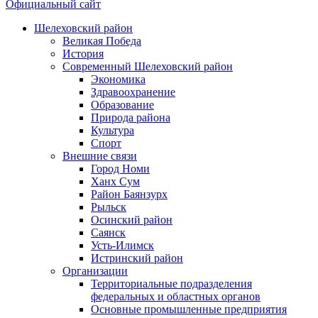
Официальный сайт
Шелеховский район
Великая Победа
История
Современный Шелеховский район
Экономика
Здравоохранение
Образование
Природа района
Культура
Спорт
Внешние связи
Город Номи
Ханх Сум
Район Баянзурх
Рыльск
Осинский район
Саянск
Усть-Илимск
Истринский район
Организации
Территориальные подразделения
федеральных и областных органов
Основные промышленные предприятия