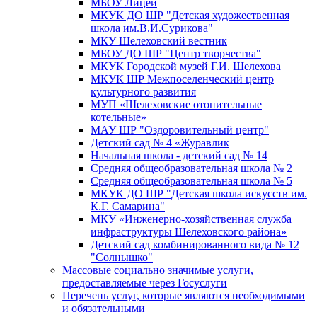
МБОУ Лицей
МКУК ДО ШР "Детская художественная
школа им.В.И.Сурикова"
МКУ Шелеховский вестник
МБОУ ДО ШР "Центр творчества"
МКУК Городской музей Г.И. Шелехова
МКУК ШР Межпоселенческий центр
культурного развития
МУП «Шелеховские отопительные
котельные»
МАУ ШР "Оздоровительный центр"
Детский сад № 4 «Журавлик
Начальная школа - детский сад № 14
Средняя общеобразовательная школа № 2
Средняя общеобразовательная школа № 5
МКУК ДО ШР "Детская школа искусств им.
К.Г. Самарина"
МКУ «Инженерно-хозяйственная служба
инфраструктуры Шелеховского района»
Детский сад комбинированного вида № 12
"Солнышко"
Массовые социально значимые услуги,
предоставляемые через Госуслуги
Перечень услуг, которые являются необходимыми
и обязательными