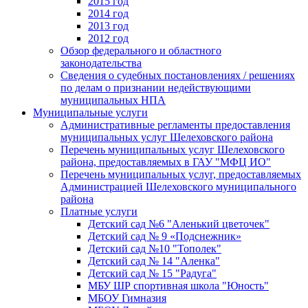
2015 год
2014 год
2013 год
2012 год
Обзор федерального и областного
законодательства
Сведения о судебных постановлениях / решениях
по делам о признании недействующими
муниципальных НПА
Муниципальные услуги
Административные регламенты предоставления
муниципальных услуг Шелеховского района
Перечень муниципальных услуг Шелеховского
района, предоставляемых в ГАУ "МФЦ ИО"
Перечень муниципальных услуг, предоставляемых
Администрацией Шелеховского муниципального
района
Платные услуги
Детский сад №6 "Аленький цветочек"
Детский сад № 9 «Подснежник»
Детский сад №10 "Тополек"
Детский сад № 14 "Аленка"
Детский сад № 15 "Радуга"
МБУ ШР спортивная школа "Юность"
МБОУ Гимназия