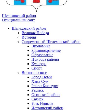
Шелеховский район
Официальный сайт
Шелеховский район
Великая Победа
История
Современный Шелеховский район
Экономика
Здравоохранение
Образование
Природа района
Культура
Спорт
Внешние связи
Город Номи
Ханх Сум
Район Баянзурх
Рыльск
Осинский район
Саянск
Усть-Илимск
Истринский район