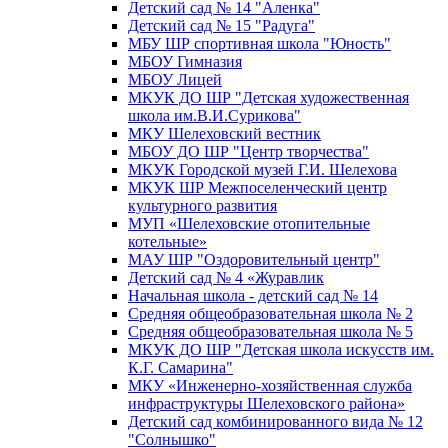
Детский сад № 14 "Аленка"
Детский сад № 15 "Радуга"
МБУ ШР спортивная школа "Юность"
МБОУ Гимназия
МБОУ Лицей
МКУК ДО ШР "Детская художественная
школа им.В.И.Сурикова"
МКУ Шелеховский вестник
МБОУ ДО ШР "Центр творчества"
МКУК Городской музей Г.И. Шелехова
МКУК ШР Межпоселенческий центр
культурного развития
МУП «Шелеховские отопительные
котельные»
МАУ ШР "Оздоровительный центр"
Детский сад № 4 «Журавлик
Начальная школа - детский сад № 14
Средняя общеобразовательная школа № 2
Средняя общеобразовательная школа № 5
МКУК ДО ШР "Детская школа искусств им.
К.Г. Самарина"
МКУ «Инженерно-хозяйственная служба
инфраструктуры Шелеховского района»
Детский сад комбинированного вида № 12
"Солнышко"