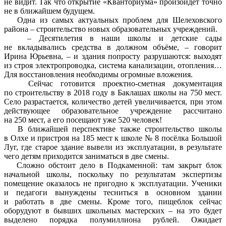
не видит. Так что открытие «Кванториума» произойдёт точно
не в ближайшем будущем.
Одна из самых актуальных проблем для Шелеховского
района – строительство новых образовательных учреждений.
– Десятилетия в наши школы и детские сады
не вкладывались средства в должном объёме, – говорит
Ирина Юрьевна, – и здания попросту разрушаются: выходят
из строя электропроводка, система канализации, отопления…
Для восстановления необходимы огромные вложения.
Сейчас готовится проектно-сметная документация
по строительству в 2018 году в Баклашах школы на 750 мест.
Село разрастается, количество детей увеличивается, при этом
действующее образовательное учреждение рассчитано
на 250 мест, а его посещают уже 520 человек!
В ближайшей перспективе также строительство школы
в Олхе и пристроя на 185 мест к школе № 8 посёлка Большой
Луг, где старое здание вывели из эксплуатации, в результате
чего детям приходится заниматься в две смены.
Сложно обстоит дело в Подкаменной: там закрыт блок
начальной школы, поскольку по результатам экспертизы
помещение оказалось не пригодно к эксплуатации. Ученики
и педагоги вынуждены тесниться в основном здании
и работать в две смены. Кроме того, пищеблок сейчас
оборудуют в бывших школьных мастерских – на это будет
выделено порядка полумиллиона рублей. Ожидает