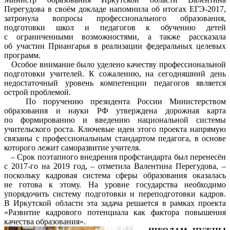
Перегудова в своём докладе напомнила об итогах ЕГЭ-2017,
затронула вопросы профессионального образования,
подготовки школ и педагогов к обучению детей
с ограниченными возможностями, а также рассказала
об участии Приангарья в реализации федеральных целевых
программ.
Особое внимание было уделено качеству профессиональной
подготовки учителей. К сожалению, на сегодняшний день
недостаточный уровень компетенции педагогов является
острой проблемой.
По поручению президента России Министерством
образования и науки РФ утверждена дорожная карта
по формированию и введению национальной системы
учительского роста. Ключевые идеи этого проекта напрямую
связаны с профессиональным стандартом педагога, в основе
которого лежит саморазвитие учителя.
– Срок поэтапного внедрения профстандарта был перенесён
с 2017-го на 2019 год, – отметила Валентина Перегудова, –
поскольку кадровая система сферы образования оказалась
не готова к этому. На уровне государства необходимо
упорядочить систему подготовки и переподготовки кадров.
В Иркутской области эта задача решается в рамках проекта
«Развитие кадрового потенциала как фактора повышения
качества образования».