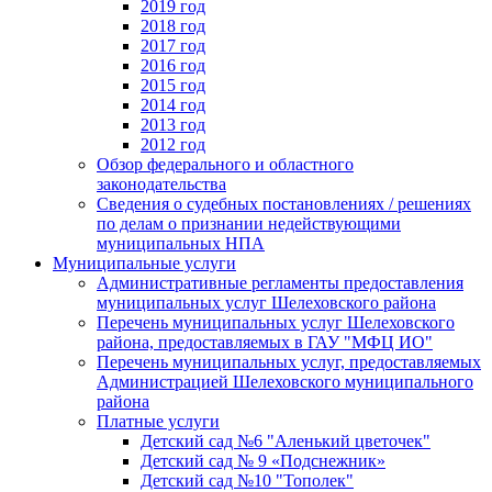
2019 год
2018 год
2017 год
2016 год
2015 год
2014 год
2013 год
2012 год
Обзор федерального и областного
законодательства
Сведения о судебных постановлениях / решениях
по делам о признании недействующими
муниципальных НПА
Муниципальные услуги
Административные регламенты предоставления
муниципальных услуг Шелеховского района
Перечень муниципальных услуг Шелеховского
района, предоставляемых в ГАУ "МФЦ ИО"
Перечень муниципальных услуг, предоставляемых
Администрацией Шелеховского муниципального
района
Платные услуги
Детский сад №6 "Аленький цветочек"
Детский сад № 9 «Подснежник»
Детский сад №10 "Тополек"