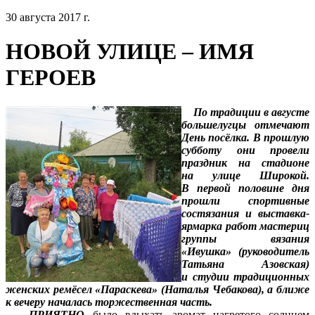
30 августа 2017 г.
НОВОЙ УЛИЦЕ – ИМЯ
ГЕРОЕВ
По традиции в августе
большелугцы отмечают
День посёлка. В прошлую
субботу они провели
праздник на стадионе
на улице Широкой.
В первой половине дня
прошли спортивные
состязания и выставка-
ярмарка работ мастериц
группы вязания
«Ивушка» (руководитель
Татьяна Азовская)
и студии традиционных
женских ремёсел «Параскева» (Наталья Чебакова), а ближе
к вечеру началась торжественная часть.
ПРИЯТНО
было вдыхать аромат нагретого солнцем