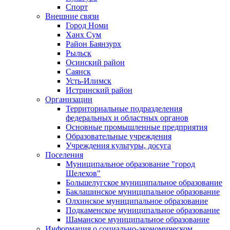
Спорт
Внешние связи
Город Номи
Ханх Сум
Район Баянзурх
Рыльск
Осинский район
Саянск
Усть-Илимск
Истринский район
Организации
Территориальные подразделения
федеральных и областных органов
Основные промышленные предприятия
Образовательные учреждения
Учреждения культуры, досуга
Поселения
Муниципальное образование "город
Шелехов"
Большелугское муниципальное образование
Баклашинское муниципальное образование
Олхинское муниципальное образование
Подкаменское муниципальное образование
Шаманское муниципальное образование
Информация о социально-экономическом