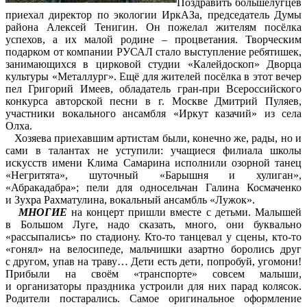
Поздравить большелугцев
приехал директор по экологии ИркАЗа, председатель Думы
района Алексей Тенигин. Он пожелал жителям посёлка
успехов, а их малой родине – процветания. Творческим
подарком от компании РУСАЛ стало выступление ребятишек,
занимающихся в цирковой студии «Калейдоскоп» Дворца
культуры «Металлург». Ещё для жителей посёлка в этот вечер
пел Григорий Имеев, обладатель гран-при Всероссийского
конкурса авторской песни в г. Москве Дмитрий Пуляев,
участники вокального ансамбля «Иркут казачий» из села
Олха.
Хозяева приехавшим артистам были, конечно же, рады, но и
сами в талантах не уступили: учащиеся филиала школы
искусств имени Клима Самарина исполнили озорной танец
«Негритята», шуточный «Барышня и хулиган»,
«Абракадабра»; пели для односельчан Галина Космаченко
и Зухра Рахматулина, вокальный ансамбль «Лужок».
МНОГИЕ
на концерт пришли вместе с детьми. Малышей
в Большом Луге, надо сказать, много, они буквально
«рассыпались» по стадиону. Кто-то танцевал у сцены, кто-то
«гонял» на велосипеде, мальчишки азартно боролись друг
с другом, упав на траву… Дети есть дети, попробуй, угомони!
Прибыли на своём «транспорте» совсем малыши,
и организаторы праздника устроили для них парад колясок.
Родители постарались. Самое оригинальное оформление