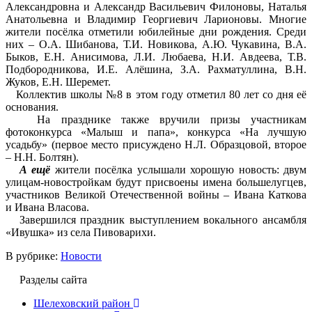
Александровна и Александр Васильевич Филоновы, Наталья
Анатольевна и Владимир Георгиевич Ларионовы. Многие
жители посёлка отметили юбилейные дни рождения. Среди
них – О.А. Шибанова, Т.И. Новикова, А.Ю. Чукавина, В.А.
Быков, Е.Н. Анисимова, Л.И. Любаева, Н.И. Авдеева, Т.В.
Подбородникова, И.Е. Алёшина, З.А. Рахматуллина, В.Н.
Жуков, Е.Н. Шеремет.
Коллектив школы №8 в этом году отметил 80 лет со дня её
основания.
На празднике также вручили призы участникам
фотоконкурса «Малыш и папа», конкурса «На лучшую
усадьбу» (первое место присуждено Н.Л. Образцовой, второе
– Н.Н. Болтян).
А ещё
жители посёлка услышали хорошую новость: двум
улицам-новостройкам будут присвоены имена большелугцев,
участников Великой Отечественной войны – Ивана Каткова
и Ивана Власова.
Завершился праздник выступлением вокального ансамбля
«Ивушка» из села Пивоварихи.
В рубрике:
Новости
Разделы сайта
Шелеховский район