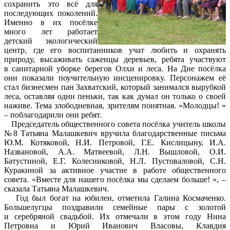
сохранить это всё для
последующих поколений.
Именно в их посёлке
много лет работает
детский экологический
центр, где его воспитанников учат любить и охранять
природу, высаживать саженцы деревьев, ребята участвуют
в санитарной уборке берегов Олхи и леса. На Дне посёлка
они показали поучительную инсценировку. Персонажем её
стал бизнесмен пан Захватский, который занимался вырубкой
леса, оставляя одни пеньки, так как думал он только о своей
наживе. Тема злободневная, зрителям понятная. «Молодцы! »
– поблагодарили они ребят.
Председатель общественного совета посёлка учитель школы
№8 Татьяна Малашкевич вручила благодарственные письма
Ю.М. Котяковой, Н.И. Петровой, Г.Е. Кислицыну, И.А.
Названовой, А.А. Матвеевой, Л.Н. Вышловой, О.И.
Батустиной, Е.Г. Колесниковой, Н.Л. Пустоваловой, С.Н.
Куракиной за активное участие в работе общественного
совета. «Вместе для нашего посёлка мы сделаем больше! », –
сказала Татьяна Малашкевич.
Год был богат на юбилеи, отметила Галина Космаченко.
Большелугцы поздравили семейные пары с золотой
и серебряной свадьбой. Их отмечали в этом году Нина
Петровна и Юрий Иванович Власовы, Клавдия