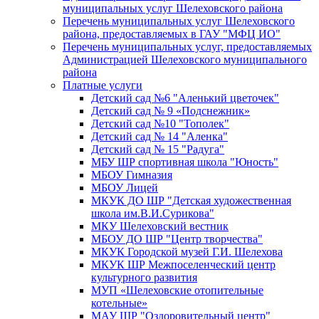
муниципальных услуг Шелеховского района
Перечень муниципальных услуг Шелеховского
района, предоставляемых в ГАУ "МФЦ ИО"
Перечень муниципальных услуг, предоставляемых
Администрацией Шелеховского муниципального
района
Платные услуги
Детский сад №6 "Аленький цветочек"
Детский сад № 9 «Подснежник»
Детский сад №10 "Тополек"
Детский сад № 14 "Аленка"
Детский сад № 15 "Радуга"
МБУ ШР спортивная школа "Юность"
МБОУ Гимназия
МБОУ Лицей
МКУК ДО ШР "Детская художественная
школа им.В.И.Сурикова"
МКУ Шелеховский вестник
МБОУ ДО ШР "Центр творчества"
МКУК Городской музей Г.И. Шелехова
МКУК ШР Межпоселенческий центр
культурного развития
МУП «Шелеховские отопительные
котельные»
МАУ ШР "Оздоровительный центр"