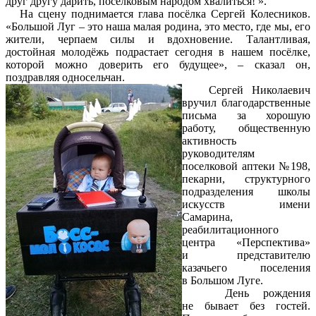
друг другу дарить, поселковым народом хвалиться! ».
На сцену поднимается глава посёлка Сергей Колесников.
«Большой Луг – это наша малая родина, это место, где мы, его
жители, черпаем силы и вдохновение. Талантливая,
достойная молодёжь подрастает сегодня в нашем посёлке,
которой можно доверить его будущее», – сказал он,
поздравляя односельчан.
Сергей Николаевич
вручил благодарственные
письма за хорошую
работу, общественную
активность
руководителям
поселковой аптеки №198,
пекарни, структурного
подразделения школы
искусств имени
Самарина,
реабилитационного
центра «Перспектива»
и представителю
казачьего поселения
в Большом Луге.
День рождения
не бывает без гостей.