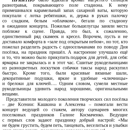
разнотравья, покрывающего поле стадиона. К нему
примешивался карамельный запах сахарной ваты, которую
покупали с лотка ребятишки, и, держа в руках палочку
со сладким, белым «облачком», бегали по стадиону
в ожидании концерта. Пожилые большелугцы заняли места
поближе к сцене. Правда, это был, к сожалению,
единственный ряд скамеек и кресел. Впрочем, пусть и не
доставало комфорта в «зале под открытым небом», но тот, кто
пожелал разделить радость с односельчанами по поводу Дня
посёлка, на праздник пришёл. А настроение улучшало ещё
и то, что можно было прикупить подарок для детей, для себя:
ярмарка не закрылась и в этот час. Сшитые рукодельницами
из разноцветных лоскутков собачки таксы народ раскупил
быстро. Кроме того, были красивые вязаные шали,
декоративные подушки, яркие и удобные «ключницы»
и брелоки для ключей…. Одним словом, сумели местные
рукодельницы удивить народ хорошими, оригинальными
вещами.
Представители молодого поколения творческих сил посёлка
– две Ксении: Кашкина и Алексеева – помогали вести
концерт ведущей со стажем, автору сценариев многих
поселковых праздников Галине Космаченко. Ведущие
с первых слов задают празднику добрый настрой: «Мы
не будем грустить, будем петь, танцевать, веселиться и улыбки