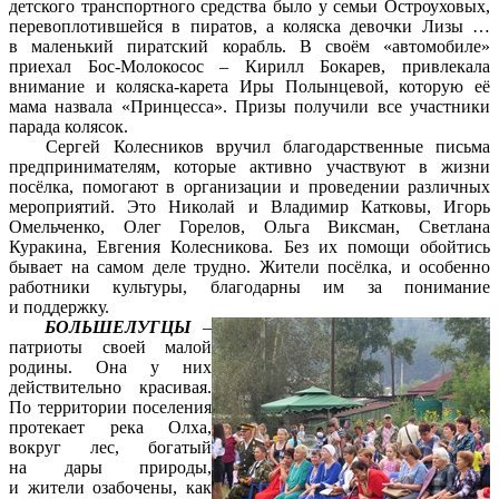
детского транспортного средства было у семьи Остроуховых,
перевоплотившейся в пиратов, а коляска девочки Лизы …
в маленький пиратский корабль. В своём «автомобиле»
приехал Бос-Молокосос – Кирилл Бокарев, привлекала
внимание и коляска-карета Иры Полынцевой, которую её
мама назвала «Принцесса». Призы получили все участники
парада колясок.
Сергей Колесников вручил благодарственные письма
предпринимателям, которые активно участвуют в жизни
посёлка, помогают в организации и проведении различных
мероприятий. Это Николай и Владимир Катковы, Игорь
Омельченко, Олег Горелов, Ольга Виксман, Светлана
Куракина, Евгения Колесникова. Без их помощи обойтись
бывает на самом деле трудно. Жители посёлка, и особенно
работники культуры, благодарны им за понимание
и поддержку.
БОЛЬШЕЛУГЦЫ
–
патриоты своей малой
родины. Она у них
действительно красивая.
По территории поселения
протекает река Олха,
вокруг лес, богатый
на дары природы,
и жители озабочены, как