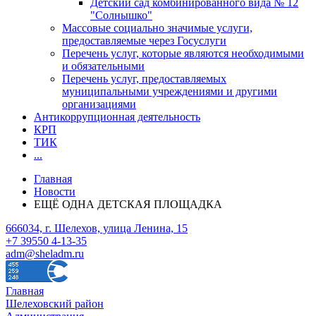
Детский сад комбинированного вида № 12
"Солнышко"
Массовые социально значимые услуги,
предоставляемые через Госуслуги
Перечень услуг, которые являются необходимыми
и обязательными
Перечень услуг, предоставляемых
муниципальными учреждениями и другими
организациями
Антикоррупционная деятельность
КРП
ТИК
...
Главная
Новости
ЕЩЁ ОДНА ДЕТСКАЯ ПЛОЩАДКА
666034, г. Шелехов, улица Ленина, 15
+7 39550 4-13-35
adm@sheladm.ru
Главная
Шелеховский район