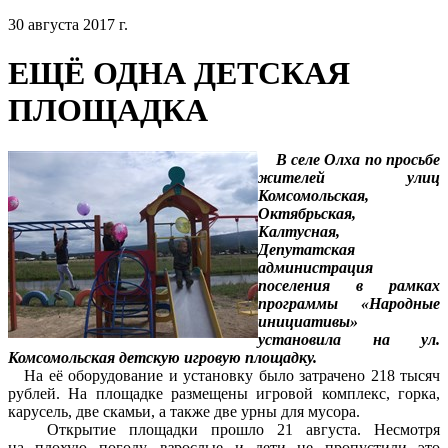
30 августа 2017 г.
ЕЩЁ ОДНА ДЕТСКАЯ
ПЛОЩАДКА
В селе Олха по просьбе
жителей улиц
Комсомольская,
Октябрьская,
Калтусная,
Депутатская
администрация
поселения в рамках
программы «Народные
инициативы»
установила на ул.
Комсомольская детскую игровую площадку.
На её оборудование и установку было затрачено 218 тысяч
рублей. На площадке размещены игровой комплекс, горка,
карусель, две скамьи, а также две урны для мусора.
Открытие площадки прошло 21 августа. Несмотря
на плохую погоду, взрослые и дети не пропустили это