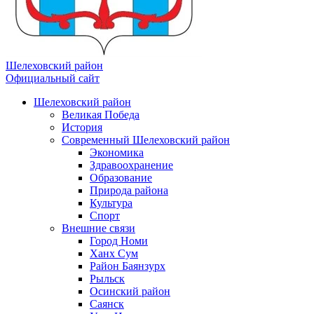
Шелеховский район
Официальный сайт
Шелеховский район
Великая Победа
История
Современный Шелеховский район
Экономика
Здравоохранение
Образование
Природа района
Культура
Спорт
Внешние связи
Город Номи
Ханх Сум
Район Баянзурх
Рыльск
Осинский район
Саянск