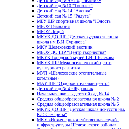
Детский сад № 9 «Подснежник»
Детский сад №10 "Тополек"
Детский сад № 14 "Аленка"
Детский сад № 15 "Радуга"
МБУ ШР спортивная школа "Юность"
МБОУ Гимназия
МБОУ Лицей
МКУК ДО ШР "Детская художественная
школа им.В.И.Сурикова"
МКУ Шелеховский вестник
МБОУ ДО ШР "Центр творчества"
МКУК Городской музей Г.И. Шелехова
МКУК ШР Межпоселенческий центр
культурного развития
МУП «Шелеховские отопительные
котельные»
МАУ ШР "Оздоровительный центр"
Детский сад № 4 «Журавлик
Начальная школа - детский сад № 14
Средняя общеобразовательная школа № 2
Средняя общеобразовательная школа № 5
МКУК ДО ШР "Детская школа искусств им.
К.Г. Самарина"
МКУ «Инженерно-хозяйственная служба
инфраструктуры Шелеховского района»