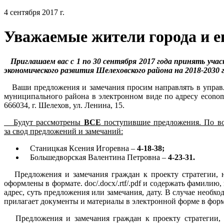
4 сентября 2017 г.
Уважаемые жители города и ег
Приглашаем вас с 1 по 30 сентября 2017 года принять уча
экономического развития Шелеховского района на 2018-2030 
Ваши предложения и замечания просим направлять в управ
муниципального района в электронном виде по адресу econom
666034, г. Шелехов, ул. Ленина, 15.
Будут рассмотрены
ВСЕ
поступившие предложения. По во
за свод предложений и замечаний:
Станицкая Ксения Игоревна –
4-18-38;
Большедворская Валентина Петровна –
4-23-31.
Предложения и замечания граждан к проекту стратегии, 
оформлены в формате. doc/.docx/.rtf/.pdf и содержать фамилию
адрес, суть предложения или замечания, дату. В случае необ
прилагает документы и материалы в электронной форме в формате.
Предложения и замечания граждан к проекту стратегии, 