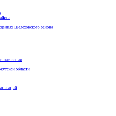
а
района
ждениях Шелеховского района
и населения
кутской области
ганизаций