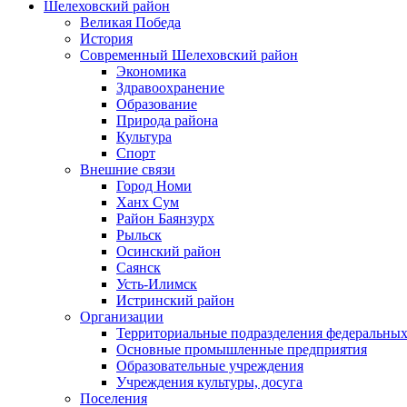
Шелеховский район
Великая Победа
История
Современный Шелеховский район
Экономика
Здравоохранение
Образование
Природа района
Культура
Спорт
Внешние связи
Город Номи
Ханх Сум
Район Баянзурх
Рыльск
Осинский район
Саянск
Усть-Илимск
Истринский район
Организации
Территориальные подразделения федеральных
Основные промышленные предприятия
Образовательные учреждения
Учреждения культуры, досуга
Поселения