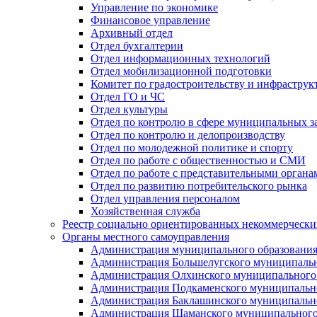
Управление по экономике
Финансовое управление
Архивный отдел
Отдел бухгалтерии
Отдел информационных технологий
Отдел мобилизационной подготовки
Комитет по градостроительству и инфраструк
Отдел ГО и ЧС
Отдел культуры
Отдел по контролю в сфере муниципальных з
Отдел по контролю и делопроизводству
Отдел по молодежной политике и спорту
Отдел по работе с общественностью и СМИ
Отдел по работе с представительными органа
Отдел по развитию потребительского рынка
Отдел управления персоналом
Хозяйственная служба
Реестр социально ориентированных некоммерчески
Органы местного самоуправления
Администрация муниципального образования
Администрация Большелугского муниципальн
Администрация Олхинского муниципального 
Администрация Подкаменского муниципально
Администрация Баклашинского муниципально
Администрация Шаманского муниципального