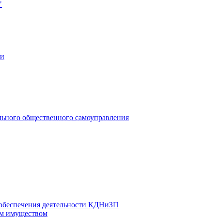
"
ии
льного общественного самоуправления
 обеспечения деятельности КДНиЗП
м имуществом