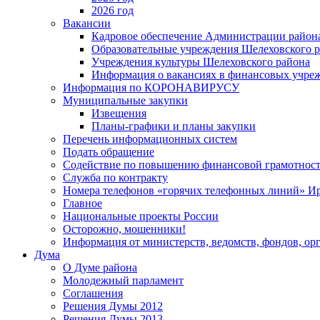
2026 год
Вакансии
Кадровое обеспечение Администрации район
Образовательные учреждения Шелеховского 
Учреждения культуры Шелеховского района
Информация о вакансиях в финансовых учре
Информация по КОРОНАВИРУСУ
Муниципальные закупки
Извещения
Планы-графики и планы закупки
Перечень информационных систем
Подать обращение
Содействие по повышению финансовой грамотност
Служба по контракту
Номера телефонов «горячих телефонных линий» Ир
Главное
Национальные проекты России
Осторожно, мошенники!
Информация от министерств, ведомств, фондов, ор
Дума
О Думе района
Молодежный парламент
Соглашения
Решения Думы 2012
Решения Думы 2013