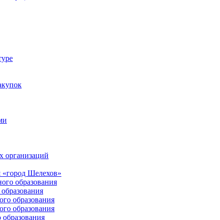
туре
акупок
ми
х организаций
 «город Шелехов»
ого образования
образования
го образования
го образования
 образования