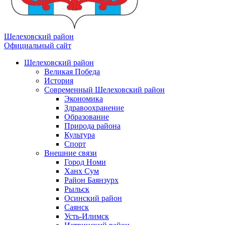
Шелеховский район
Официальный сайт
Шелеховский район
Великая Победа
История
Современный Шелеховский район
Экономика
Здравоохранение
Образование
Природа района
Культура
Спорт
Внешние связи
Город Номи
Ханх Сум
Район Баянзурх
Рыльск
Осинский район
Саянск
Усть-Илимск