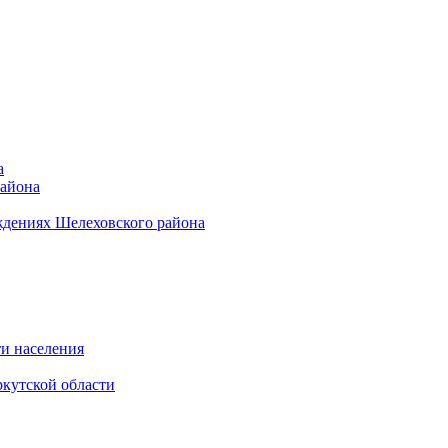
а
района
ждениях Шелеховского района
и населения
кутской области