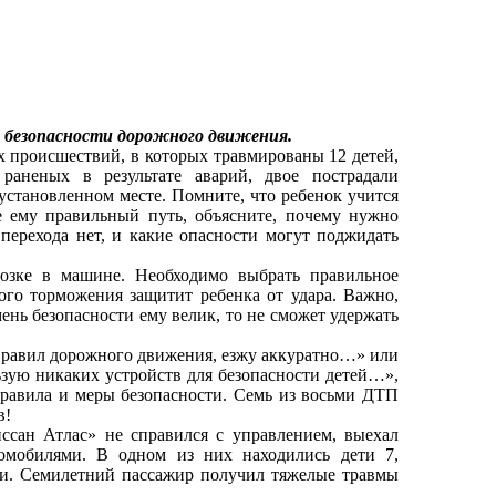
о безопасности дорожного движения.
 происшествий, в которых травмированы 12 детей,
 раненых в результате аварий, двое пострадали
еустановленном месте. Помните, что ребенок учится
е ему правильный путь, объясните, почему нужно
 перехода нет, и какие опасности могут поджидать
зке в машине. Необходимо выбрать правильное
ого торможения защитит ребенка от удара. Важно,
мень безопасности ему велик, то не сможет удержать
равил дорожного движения, езжу аккуратно…» или
ьзую никаких устройств для безопасности детей…»,
Правила и меры безопасности. Семь из восьми ДТП
в!
сан Атлас» не справился с управлением, выехал
томобилями. В одном из них находились дети 7,
ти. Семилетний пассажир получил тяжелые травмы