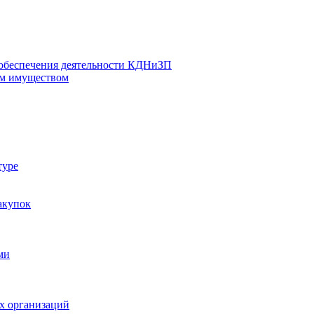
 обеспечения деятельности КДНиЗП
м имуществом
туре
акупок
ми
х организаций