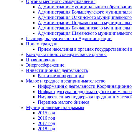
Органы местного самоуправления
Администрация муниципального образования
Администрация Большелугского муниципальн
Администрация Олхинского муниципального 
Администрация Подкаменского муниципально
Администрация Баклашинского муниципально
Администрация Шаманского муниципального
Распорядок деятельности Администрации
Прием граждан
Прием населения в органах государственной 
Консультативно-совещательные органы
Правопорядок
Энергосбережение
Инвестиционная деятельность
Развитие конкуренции
Малое и среднее предпринимательство
Информация о деятельности Координационног
Инфраструктура поддержки субъектов малого
Имущественная поддержка предпринимателей
Перепись малого бизнеса
Муниципальные программы
2015 год
2016 год
2017 год
2018 год