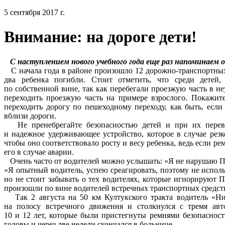
5 сентября 2017 г.
Внимание: на дороге дети!
С наступлением нового учебного года еще раз напоминаем 
С начала года в районе произошло 12 дорожно-транспортных
два ребенка погибли. Стоит отметить, что среди детей,
по собственной вине, так как перебегали проезжую часть в н
переходить проезжую часть на примере взрослого. Покажит
переходить дорогу по пешеходному переходу, как быть, если
вблизи дороги.
Не пренебрегайте безопасностью детей и при их перево
и надежное удерживающее устройство, которое в случае резк
чтобы оно соответствовало росту и весу ребенка, ведь если ре
его в случае аварии.
Очень часто от водителей можно услышать: «Я не нарушаю П
«Я опытный водитель, успею среагировать, поэтому не испол
но не стоит забывать о тех водителях, которые игнорируют 
произошли по вине водителей встречных транспортных средст
Так 2 августа на 50 км Култукского тракта водитель «Нис
на полосу встречного движения и столкнулся с тремя ав
10 и 12 лет, которые были пристегнуты ремнями безопаснос
головы и через две недели скончался в больнице.