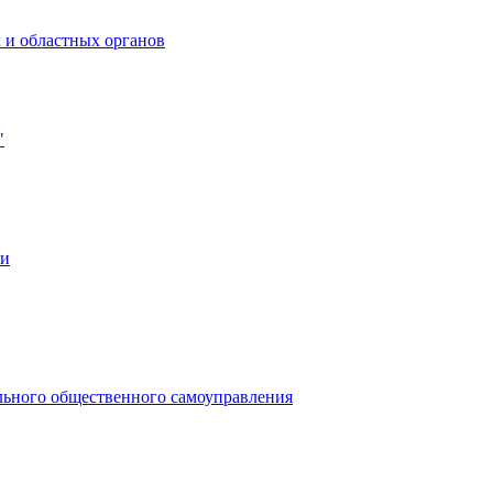
 и областных органов
"
ии
льного общественного самоуправления