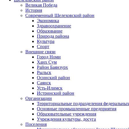
Великая Победа
История
Современный Шелеховский район
Экономика
Здравоохранение
Образование
Природа района
Культура
Спорт
Внешние связи
Город Номи
Ханх Сум
Район Баянзурх
Рыльск
Осинский район
Саянск
Усть-Илимск
Истринский район
Организации
Территориальные подразделения федеральных
Основные промышленные предприятия
Образовательные учреждения
Учреждения культуры, досуга
Поселения