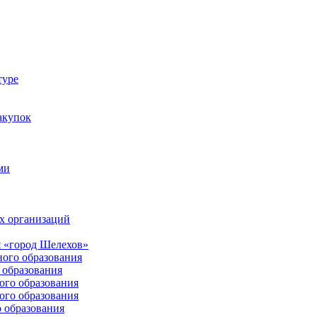
туре
акупок
ми
х организаций
 «город Шелехов»
ого образования
образования
го образования
го образования
 образования