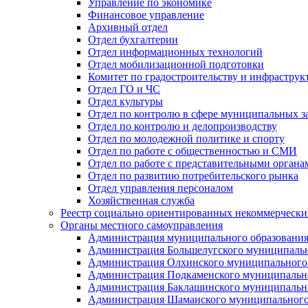
Управление по экономике
Финансовое управление
Архивный отдел
Отдел бухгалтерии
Отдел информационных технологий
Отдел мобилизационной подготовки
Комитет по градостроительству и инфраструк
Отдел ГО и ЧС
Отдел культуры
Отдел по контролю в сфере муниципальных з
Отдел по контролю и делопроизводству
Отдел по молодежной политике и спорту
Отдел по работе с общественностью и СМИ
Отдел по работе с представительными органа
Отдел по развитию потребительского рынка
Отдел управления персоналом
Хозяйственная служба
Реестр социально ориентированных некоммерчески
Органы местного самоуправления
Администрация муниципального образования
Администрация Большелугского муниципальн
Администрация Олхинского муниципального 
Администрация Подкаменского муниципально
Администрация Баклашинского муниципально
Администрация Шаманского муниципального