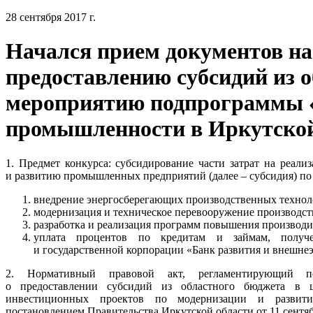
28 сентября 2017 г.
Начался прием документов на
предоставлению субсидий из о
мероприятию подпрограммы 
промышленности в Иркутской
1. Предмет конкурса: субсидирование части затрат на реал
и развитию промышленных предприятий (далее – субсидия) по
внедрение энергосберегающих производственных технол
модернизация и техническое перевооружение производс
разработка и реализация программ повышения производи
уплата процентов по кредитам и займам, получ
и государственной корпорации «Банк развития и внешне
2. Нормативный правовой акт, регламентирующий по
о предоставлении субсидий из областного бюджета в ц
инвестиционных проектов по модернизации и развит
постановлением Правительства Иркутской области от 11 сентяб