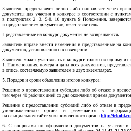
Заявитель предоставляет лично либо направляет через орг
документы для участия в конкурсе в соответствии с пункта
в подпунктах 2, 3, 5-8, 10 пункта 9 Положения, заверяютс
и представлением документов, несет заявитель.
Представленные на конкурс документы не возвращаются.
Заявитель вправе внести изменения в представленные на кон
документов, установленного в извещении.
Заявитель может участвовать в конкурсе только по одному из
1. Наименования, номера и даты всех документов, представле
в опись, составляемую заявителем в двух экземплярах.
5. Порядок и сроки объявления итогов конкурса:
Решение о предоставлении субсидии либо об отказе в предос
чем через 40 рабочих дней со дня окончания приема документо
Решение о предоставлении субсидий либо об отказе в предо
уполномоченного органа и размещается в информаци
на официальном сайте уполномоченного органа
http://irkobl.r
6. С вопросами по оформлению документов на участие в 
экономического развития Иркутской области:
24-14-43, 24-38-97