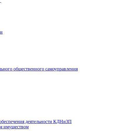
"
ии
льного общественного самоуправления
 обеспечения деятельности КДНиЗП
м имуществом