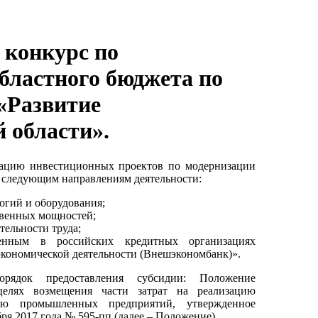
 конкурс по
бластного бюджета по
«Развитие
 области».
изацию инвестиционных проектов по модернизации
 следующим направлениям деятельности:
огий и оборудования;
твенных мощностей;
тельности труда;
енным в российских кредитных организациях
экономической деятельности (Внешэкономбанк)».
рядок предоставления субсидии: Положение
елях возмещения части затрат на реализацию
ию промышленных предприятий, утвержденное
ря 2017 года № 595-пп (далее – Положение).