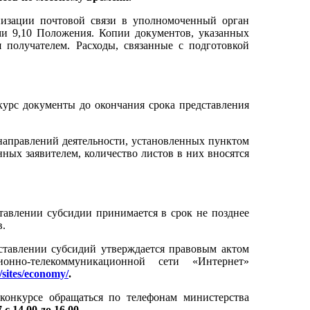
анизации почтовой связи в уполномоченный орган
ми 9,10 Положения. Копии документов, указанных
я получателем. Расходы, связанные с подготовкой
курс документы до окончания срока представления
 направлений деятельности, установленных пунктом
нных заявителем, количество листов в них вносятся
тавлении субсидии принимается в срок не позднее
в.
ставлении субсидий утверждается правовым актом
онно-телекоммуникационной сети «Интернет»
u/sites/economy/
.
конкурсе обращаться по телефонам министерства
 с 14.00 до 16.00.