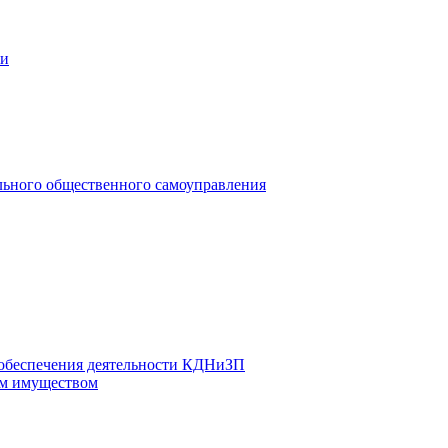
ии
льного общественного самоуправления
 обеспечения деятельности КДНиЗП
м имуществом