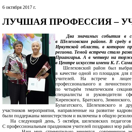
6 октября 2017 г.
ЛУЧШАЯ ПРОФЕССИЯ – У
Два значимых события в сфер
в Шелеховском районе. В среду в
Иркутской области, в котором пр
региона. Темой встречи стало раз
Приангарья. А в четверг на торж
в Центре искусств имени К. Г. Сам
Шелеховский район был выбран м
в качестве одной из площадок для 
учителей. На встрече в лицее
профессионального и личностного
по четырём тематическим секция
специалисты и руководители сфе
Киренского, Братского, Зиминского,
Булагатского, Шелеховского и д
участников мероприятия, направленные на развитие кадров
были поддержаны министерством и включены в общую резолю
На следующий день, 5 октября, шелеховских педагогов 
С профессиональным праздником учителей поздравил мэр рай
– Наш мир стремительно меняется, современное мол