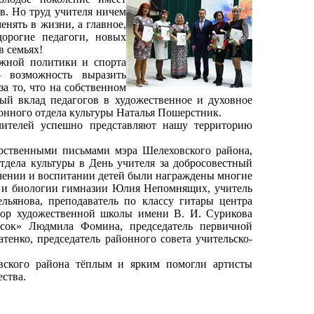
в. Но труд учителя ничем
енять в жизни, а главное,
орогие педагоги, новых
в семьях!
жной политики и спорта
 возможность выразить
за то, что на собственном
й вклад педагогов в художественное и духовное
онного отдела культуры Наталья Пошерстник.
телей успешно представляют нашу территорию
твенными письмами мэра Шелеховского района,
отдела культуры в День учителя за добросовестный
учении и воспитании детей были награждены многие
и и биологии гимназии Юлия Непомнящих, учитель
льянова, преподаватель по классу гитары центра
ктор художественной школы имени В. И. Сурикова
сок» Людмила Фомина, председатель первичной
енко, председатель районного совета учительско-
ского района тёплым и ярким помогли артисты
ства.