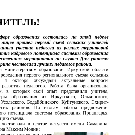
ЧИТЕЛЬ!
е образования состоялись на этой неделе
 лицее прошёл первый съезд сельских учителей
иняли участие педагоги из разных территорий
витие кадрового потенциала системы образования
ественном мероприятии по случаю Дня учителя
арина чествовали лучших педагогов района.
инистерством образования Иркутской области
проведения первого регионального съезда сельских
 4 октября обсуждали актуальные вопросы
 развития педагогов. Работа была организована
м, в которых свой опыт представили учителя,
ры образования из Иркутского, Ольхонского,
 Усольского, Бодайбинского, Куйтунского, Эхирит-
ругих районов. По итогам работы предложения
ого потенциала системы образования Приангарья,
цию съезда.
чествовали в центре искусств имени Самарина.
она Максим Модин:
одое поколение имеет