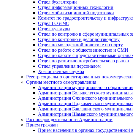
Отдел бухгалтерии
Отдел информационных технологий
Отдел мобилизационной подготовки
Комитет по градостроительству и инфраструк
Отдел ГО и ЧС
Отдел культуры
Отдел по контролю в сфере муниципальных з
Отдел по контролю и делопроизводству
Отдел по молодежной политике и спорту
Отдел по работе с общественностью и СМИ
Отдел по работе с представительными органа
Отдел по развитию потребительского рынка
Отдел управления персоналом
Хозяйственная служба
Реестр социально ориентированных некоммерчески
Органы местного самоуправления
Администрация муниципального образования
Администрация Большелугского муниципальн
Администрация Олхинского муниципального 
Администрация Подкаменского муниципально
Администрация Баклашинского муниципально
Администрация Шаманского муниципального
Распорядок деятельности Администрации
Прием граждан
Прием населения в органах государственной 