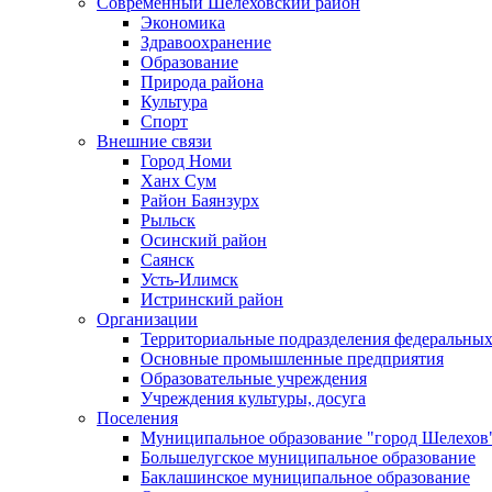
Современный Шелеховский район
Экономика
Здравоохранение
Образование
Природа района
Культура
Спорт
Внешние связи
Город Номи
Ханх Сум
Район Баянзурх
Рыльск
Осинский район
Саянск
Усть-Илимск
Истринский район
Организации
Территориальные подразделения федеральных
Основные промышленные предприятия
Образовательные учреждения
Учреждения культуры, досуга
Поселения
Муниципальное образование "город Шелехов
Большелугское муниципальное образование
Баклашинское муниципальное образование