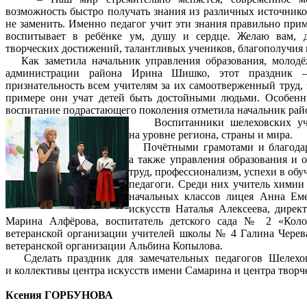
возможность быстро получать знания из различных источнико
не заменить. Именно педагог учит эти знания правильно прим
воспитывает в ребёнке ум, душу и сердце. Желаю вам, д
творческих достижений, талантливых учеников, благополучия 
Как заметила начальник управления образования, молодё
администрации района Ирина Шишко, этот праздник –
признательность всем учителям за их самоотверженный труд, 
примере они учат детей быть достойными людьми. Особенны
воспитание подрастающего поколения отметила начальник рай
Воспитанники шелеховских учи
на уровне региона, страны и мира.
Почётными грамотами и благодарс
а также управления образования и 
труд, профессионализм, успехи в об
педагоги. Среди них учитель хими
начальных классов лицея Анна Еме
искусств Наталья Алексеева, дире
Марина Алфёрова, воспитатель детского сада № 2 «Коло
ветеранской организации учителей школы № 4 Галина Череват
ветеранской организации Альбина Копылова.
Сделать праздник для замечательных педагогов Шелехов
и коллективы центра искусств имени Самарина и центра творче
Ксения ГОРБУНОВА