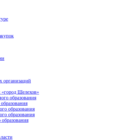
туре
акупок
ми
х организаций
 «город Шелехов»
ого образования
образования
го образования
го образования
 образования
власти