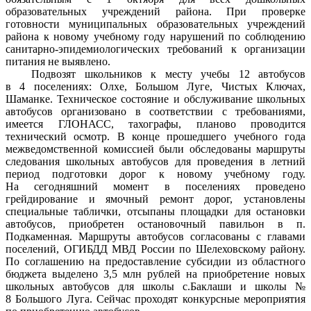
образовательных учреждений района. При проверке
готовности муниципальных образовательных учреждений
района к новому учебному году нарушений по соблюдению
санитарно-эпидемиологических требований к организации
питания не выявлено.
Подвозят школьников к месту учебы 12 автобусов
в 4 поселениях: Олхе, Большом Луге, Чистых Ключах,
Шаманке. Техническое состояние и обслуживание школьных
автобусов организовано в соответствии с требованиями,
имеется ГЛОНАСС, тахографы, планово проводится
технический осмотр. В конце прошедшего учебного года
межведомственной комиссией были обследованы маршруты
следования школьных автобусов для проведения в летний
период подготовки дорог к новому учебному году.
На сегодняшний момент в поселениях проведено
грейдирование и ямочный ремонт дорог, установлены
специальные таблички, отсыпаны площадки для остановки
автобусов, приобретен остановочный павильон в п.
Подкаменная. Маршруты автобусов согласованы с главами
поселений, ОГИБДД МВД России по Шелеховскому району.
По соглашению на предоставление субсидии из областного
бюджета выделено 3,5 млн рублей на приобретение новых
школьных автобусов для школы с.Баклаши и школы №
8 Большого Луга. Сейчас проходят конкурсные мероприятия