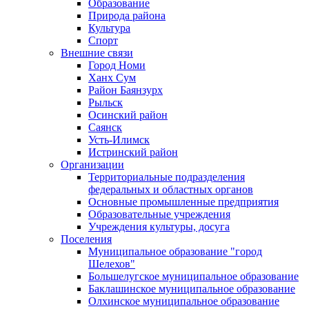
Образование
Природа района
Культура
Спорт
Внешние связи
Город Номи
Ханх Сум
Район Баянзурх
Рыльск
Осинский район
Саянск
Усть-Илимск
Истринский район
Организации
Территориальные подразделения
федеральных и областных органов
Основные промышленные предприятия
Образовательные учреждения
Учреждения культуры, досуга
Поселения
Муниципальное образование "город
Шелехов"
Большелугское муниципальное образование
Баклашинское муниципальное образование
Олхинское муниципальное образование