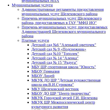
муниципальных НПА
Муниципальные услуги
Административные регламенты предоставления
муниципальных услуг Шелеховского района
Перечень муниципальных услуг Шелеховского
района, предоставляемых в ГАУ "МФЦ ИО"
Перечень муниципальных услуг, предоставляемых
Администрацией Шелеховского муниципального
района
Платные услуги
Детский сад №6 "Аленький цветочек"
Детский сад № 9 «Подснежник»
Детский сад №10 "Тополек"
Детский сад № 14 "Аленка"
Детский сад № 15 "Радуга"
МБУ ШР спортивная школа "Юность"
МБОУ Гимназия
МБОУ Лицей
МКУК ДО ШР "Детская художественная
школа им.В.И.Сурикова"
МКУ Шелеховский вестник
МБОУ ДО ШР "Центр творчества"
МКУК Городской музей Г.И. Шелехова
МКУК ШР Межпоселенческий центр
культурного развития