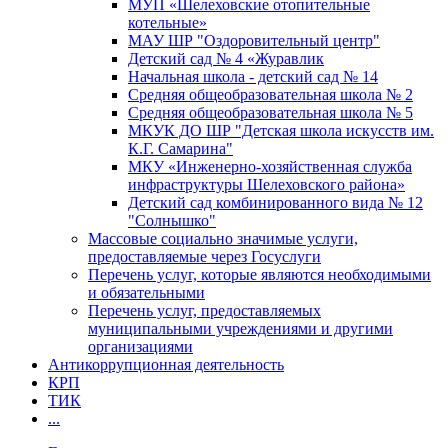
МУП «Шелеховские отопительные
котельные»
МАУ ШР "Оздоровительный центр"
Детский сад № 4 «Журавлик
Начальная школа - детский сад № 14
Средняя общеобразовательная школа № 2
Средняя общеобразовательная школа № 5
МКУК ДО ШР "Детская школа искусств им.
К.Г. Самарина"
МКУ «Инженерно-хозяйственная служба
инфраструктуры Шелеховского района»
Детский сад комбинированного вида № 12
"Солнышко"
Массовые социально значимые услуги,
предоставляемые через Госуслуги
Перечень услуг, которые являются необходимыми
и обязательными
Перечень услуг, предоставляемых
муниципальными учреждениями и другими
организациями
Антикоррупционная деятельность
КРП
ТИК
...