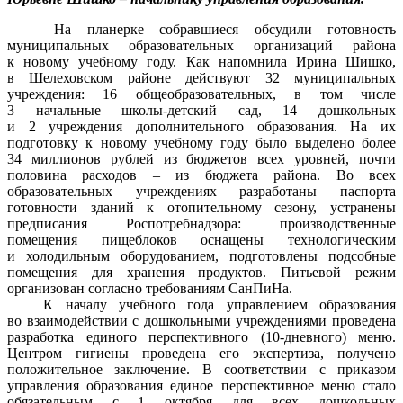
На планерке собравшиеся обсудили готовность
муниципальных образовательных организаций района
к новому учебному году. Как напомнила Ирина Шишко,
в Шелеховском районе действуют 32 муниципальных
учреждения: 16 общеобразовательных, в том числе
3 начальные школы-детский сад, 14 дошкольных
и 2 учреждения дополнительного образования. На их
подготовку к новому учебному году было выделено более
34 миллионов рублей из бюджетов всех уровней, почти
половина расходов – из бюджета района. Во всех
образовательных учреждениях разработаны паспорта
готовности зданий к отопительному сезону, устранены
предписания Роспотребнадзора: производственные
помещения пищеблоков оснащены технологическим
и холодильным оборудованием, подготовлены подсобные
помещения для хранения продуктов. Питьевой режим
организован согласно требованиям СанПиНа.
К началу учебного года управлением образования
во взаимодействии с дошкольными учреждениями проведена
разработка единого перспективного (10-дневного) меню.
Центром гигиены проведена его экспертиза, получено
положительное заключение. В соответствии с приказом
управления образования единое перспективное меню стало
обязательным с 1 октября для всех дошкольных