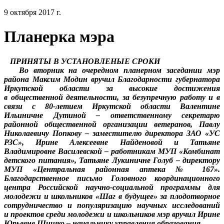
9 октября 2017 г.
Планерка мэра
ПРИНЯТЫ В УСТАНОВЛЕНЫЕ СРОКИ
Во вторник на очередном планерном заседании мэр
района Максим Модин вручил Благодарности губернатора
Иркутской области за высокие достижения
в общественной деятельности, за безупречную работу и в
связи с 80-летием Иркутской области Валентине
Ильиничне Дутиной – ответственному секретарю
районной общественной организации ветеранов, Павлу
Николаевичу Попкову – заместителю директора ЗАО «УС
РЗС», Ирине Алексеевне Найденовой и Татьяне
Владимировне Василевской – работникам МУП «Комбинат
детского питания», Татьяне Лукиничне Голуб – директору
МУП «Центральная районная аптека № 167».
Благодарственное письмо Головного координационного
центра Российской научно-социальной программы для
молодежи и школьников «Шаг в будущее» за плодотворное
сотрудничество и популяризацию научных исследований
и проектов среди молодежи и школьников мэр вручил Ирине
Юрьевне Шишко – начальнику управления образования.