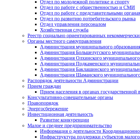
Отдел по молодежной политике и спорту
Отдел по работе с общественностью и СМИ
Отдел по работе с представительными органа
Отдел по развитию потребительского рынка
Отдел управления персоналом
Хозяйственная служба
Реестр социально ориентированных некоммерчески
Органы местного самоуправления
Администрация муниципального образования
Администрация Большелугского муниципальн
Администрация Олхинского муниципального 
Администрация Подкаменского муниципально
Администрация Баклашинского муниципально
Администрация Шаманского муниципального
Распорядок деятельности Администрации
Прием граждан
Прием населения в органах государственной 
Консультативно-совещательные органы
Правопорядок
Энергосбережение
Инвестиционная деятельность
Развитие конкуренции
Малое и среднее предпринимательство
Информация о деятельности Координационног
Инфраструктура поддержки субъектов малого