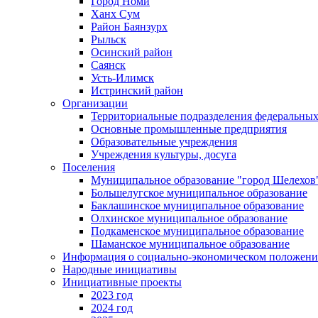
Город Номи
Ханх Сум
Район Баянзурх
Рыльск
Осинский район
Саянск
Усть-Илимск
Истринский район
Организации
Территориальные подразделения федеральных
Основные промышленные предприятия
Образовательные учреждения
Учреждения культуры, досуга
Поселения
Муниципальное образование "город Шелехов
Большелугское муниципальное образование
Баклашинское муниципальное образование
Олхинское муниципальное образование
Подкаменское муниципальное образование
Шаманское муниципальное образование
Информация о социально-экономическом положен
Народные инициативы
Инициативные проекты
2023 год
2024 год