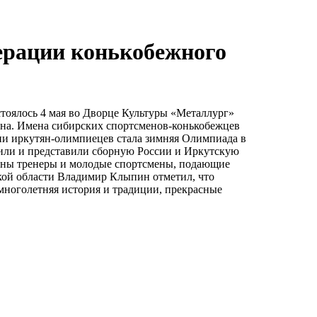
ерации конькобежного
тоялось 4 мая во Дворце Культуры «Металлург»
она. Имена сибирских спортсменов-конькобежцев
ии иркутян-олимпиецев стала зимняя Олимпиада в
или и представили сборную России и Иркутскую
дены тренеры и молодые спортсмены, подающие
кой области Владимир Клыпин отметил, что
 многолетняя история и традиции, прекрасные