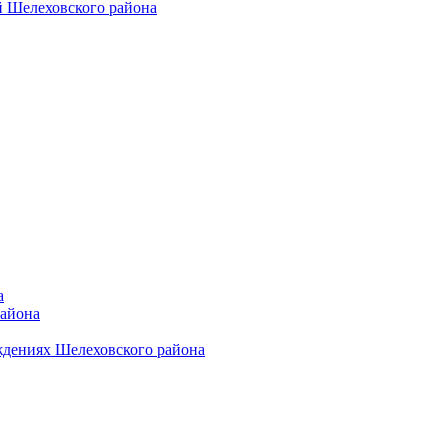
 Шелеховского района
а
района
ждениях Шелеховского района