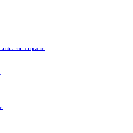
 и областных органов
"
ии