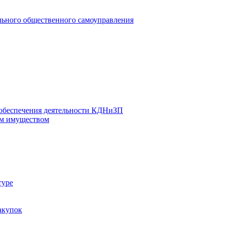
льного общественного самоуправления
 обеспечения деятельности КДНиЗП
м имуществом
туре
акупок