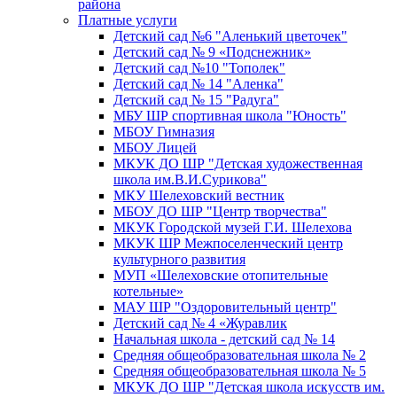
района
Платные услуги
Детский сад №6 "Аленький цветочек"
Детский сад № 9 «Подснежник»
Детский сад №10 "Тополек"
Детский сад № 14 "Аленка"
Детский сад № 15 "Радуга"
МБУ ШР спортивная школа "Юность"
МБОУ Гимназия
МБОУ Лицей
МКУК ДО ШР "Детская художественная
школа им.В.И.Сурикова"
МКУ Шелеховский вестник
МБОУ ДО ШР "Центр творчества"
МКУК Городской музей Г.И. Шелехова
МКУК ШР Межпоселенческий центр
культурного развития
МУП «Шелеховские отопительные
котельные»
МАУ ШР "Оздоровительный центр"
Детский сад № 4 «Журавлик
Начальная школа - детский сад № 14
Средняя общеобразовательная школа № 2
Средняя общеобразовательная школа № 5
МКУК ДО ШР "Детская школа искусств им.