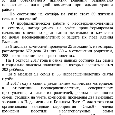
А для объективного принятия решений разработано
положение о жилищной комиссии при администрации
района.
По состоянию на октябрь на учёте стоят 69 жителей
сельских поселений.
О профилактической работе с несовершеннолетними
и семьями, находящимися на учёте проинформировала
начальник отдела по организации деятельности комиссии
по делам несовершеннолетних и защите их прав Ксения
Высоких
За 9 месяцев комиссией проведено 25 заседаний, на которых
рассмотрено 672 дела. Из них 380 – в отношении родителей,
288 – в отношении несовершеннолетних.
На 1 октября 2017 года в банке данных состояло 122 семьи
в социально опасном положении, в которых воспитываются
292 ребёнка.
За 9 месяцев 51 семья и 55 несовершеннолетних сняты
с учёта.
В 2017 году в связи с увеличением количества материалов
в отношении несовершеннолетних, совершивших
преступления, а также их родителей, ростом численности
семей, стоящих на учёте, комиссией проведены два выездных
заседания в Подкаменной и Большом Луге. С мая этого года
организованы выездные мероприятия «СемьЯ»: члены
комиссии посетили неблагополучные семьи