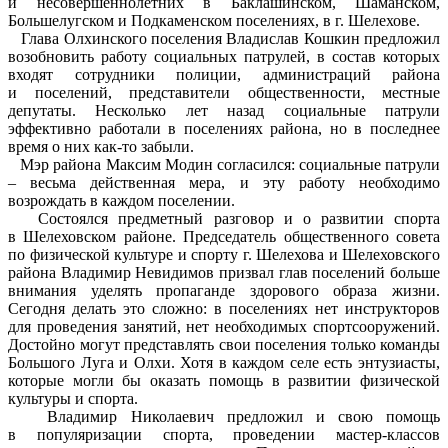
и несовершеннолетних в Баклашинском, Шаманском,
Большелугском и Подкаменском поселениях, в г. Шелехове.
Глава Олхинского поселения Владислав Кошкин предложил
возобновить работу социальных патрулей, в состав которых
входят сотрудники полиции, администраций района
и поселений, представители общественности, местные
депутаты. Несколько лет назад социальные патрули
эффективно работали в поселениях района, но в последнее
время о них как-то забыли.
Мэр района Максим Модин согласился: социальные патрули
– весьма действенная мера, и эту работу необходимо
возрождать в каждом поселении.
Состоялся предметный разговор и о развитии спорта
в Шелеховском районе. Председатель общественного совета
по физической культуре и спорту г. Шелехова и Шелеховского
района Владимир Невидимов призвал глав поселений больше
внимания уделять пропаганде здорового образа жизни.
Сегодня делать это сложно: в поселениях нет инструкторов
для проведения занятий, нет необходимых спортсооружений.
Достойно могут представлять свои поселения только команды
Большого Луга и Олхи. Хотя в каждом селе есть энтузиасты,
которые могли бы оказать помощь в развитии физической
культуры и спорта.
Владимир Николаевич предложил и свою помощь
в популяризации спорта, проведении мастер-классов