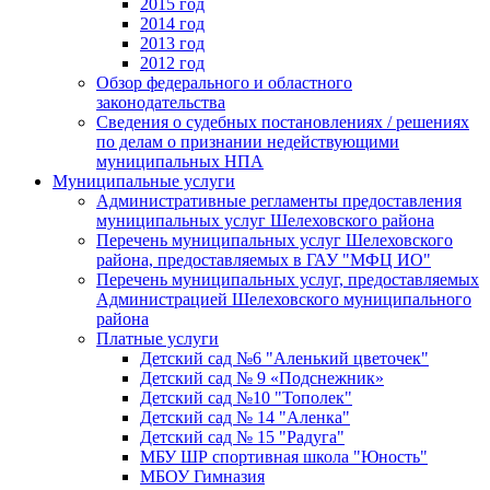
2015 год
2014 год
2013 год
2012 год
Обзор федерального и областного
законодательства
Сведения о судебных постановлениях / решениях
по делам о признании недействующими
муниципальных НПА
Муниципальные услуги
Административные регламенты предоставления
муниципальных услуг Шелеховского района
Перечень муниципальных услуг Шелеховского
района, предоставляемых в ГАУ "МФЦ ИО"
Перечень муниципальных услуг, предоставляемых
Администрацией Шелеховского муниципального
района
Платные услуги
Детский сад №6 "Аленький цветочек"
Детский сад № 9 «Подснежник»
Детский сад №10 "Тополек"
Детский сад № 14 "Аленка"
Детский сад № 15 "Радуга"
МБУ ШР спортивная школа "Юность"
МБОУ Гимназия