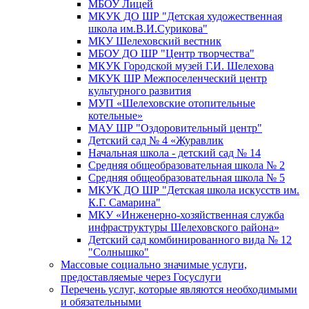
МБОУ Лицей
МКУК ДО ШР "Детская художественная
школа им.В.И.Сурикова"
МКУ Шелеховский вестник
МБОУ ДО ШР "Центр творчества"
МКУК Городской музей Г.И. Шелехова
МКУК ШР Межпоселенческий центр
культурного развития
МУП «Шелеховские отопительные
котельные»
МАУ ШР "Оздоровительный центр"
Детский сад № 4 «Журавлик
Начальная школа - детский сад № 14
Средняя общеобразовательная школа № 2
Средняя общеобразовательная школа № 5
МКУК ДО ШР "Детская школа искусств им.
К.Г. Самарина"
МКУ «Инженерно-хозяйственная служба
инфраструктуры Шелеховского района»
Детский сад комбинированного вида № 12
"Солнышко"
Массовые социально значимые услуги,
предоставляемые через Госуслуги
Перечень услуг, которые являются необходимыми
и обязательными