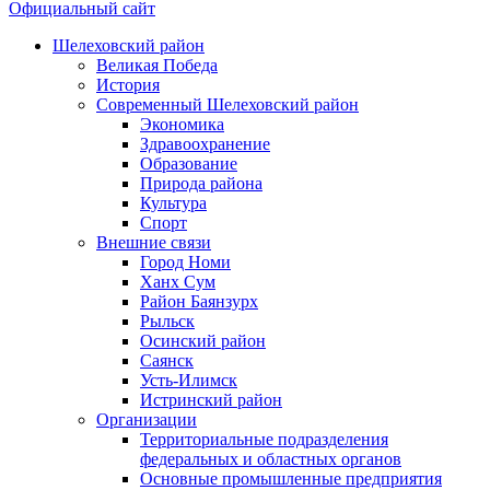
Официальный сайт
Шелеховский район
Великая Победа
История
Современный Шелеховский район
Экономика
Здравоохранение
Образование
Природа района
Культура
Спорт
Внешние связи
Город Номи
Ханх Сум
Район Баянзурх
Рыльск
Осинский район
Саянск
Усть-Илимск
Истринский район
Организации
Территориальные подразделения
федеральных и областных органов
Основные промышленные предприятия