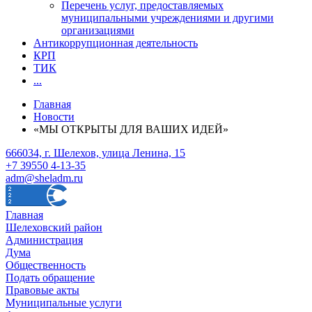
Перечень услуг, предоставляемых
муниципальными учреждениями и другими
организациями
Антикоррупционная деятельность
КРП
ТИК
...
Главная
Новости
«МЫ ОТКРЫТЫ ДЛЯ ВАШИХ ИДЕЙ»
666034, г. Шелехов, улица Ленина, 15
+7 39550 4-13-35
adm@sheladm.ru
Главная
Шелеховский район
Администрация
Дума
Общественность
Подать обращение
Правовые акты
Муниципальные услуги