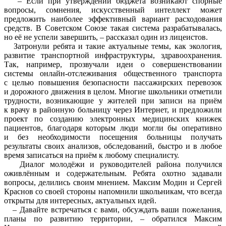
– Если при утверждении бюджета возникают спорные
вопросы, сомнения, искусственный интеллект может
предложить наиболее эффективный вариант расходования
средств. В Советском Союзе такая система разрабатывалась,
но её не успели завершить, – рассказал один из лицеистов.
Затронули ребята и такие актуальные темы, как экология,
развитие транспортной инфраструктуры, здравоохранения.
Так, например, прозвучали идеи о совершенствовании
системы онлайн-отслеживания общественного транспорта
с целью повышения безопасности пассажирских перевозок
и дорожного движения в целом. Многие школьники отметили
трудности, возникающие у жителей при записи на приём
к врачу в районную больницу через Интернет, и предложили
проект по созданию электронных медицинских книжек
пациентов, благодаря которым люди могли бы оперативно
и без необходимости посещения больницы получать
результаты своих анализов, обследований, быстро и в любое
время записаться на приём к любому специалисту.
Диалог молодёжи и руководителей района получился
оживлённым и содержательным. Ребята охотно задавали
вопросы, делились своим мнением. Максим Модин и Сергей
Краснов со своей стороны напомнили школьникам, что всегда
открыты для интересных, актуальных идей.
– Давайте встречаться с вами, обсуждать ваши пожелания,
планы по развитию территории, – обратился Максим