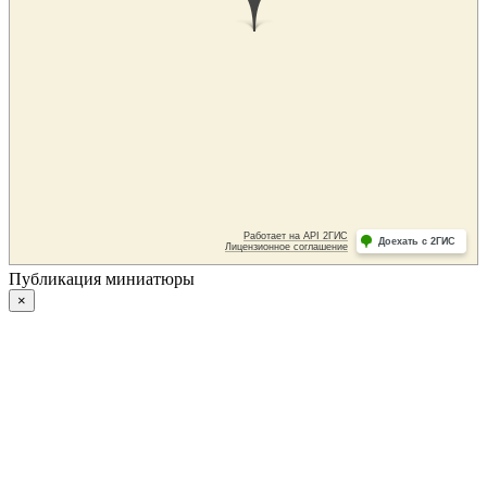
Публикация миниатюры
×