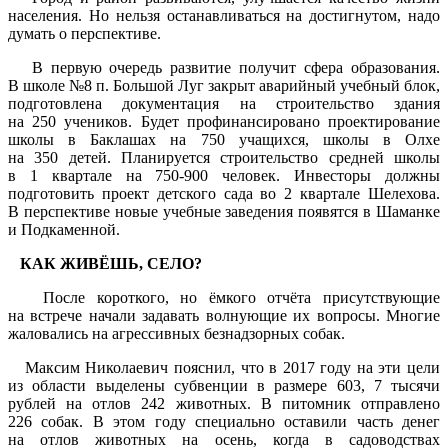
населения. Но нельзя останавливаться на достигнутом, надо
думать о перспективе.
В первую очередь развитие получит сфера образования.
В школе №8 п. Большой Луг закрыт аварийный учебный блок,
подготовлена документация на строительство здания
на 250 учеников. Будет профинансировано проектирование
школы в Баклашах на 750 учащихся, школы в Олхе
на 350 детей. Планируется строительство средней школы
в 1 квартале на 750-900 человек. Инвесторы должны
подготовить проект детского сада во 2 квартале Шелехова.
В перспективе новые учебные заведения появятся в Шаманке
и Подкаменной.
КАК ЖИВЁШЬ, СЕЛО?
После короткого, но ёмкого отчёта присутствующие
на встрече начали задавать волнующие их вопросы. Многие
жаловались на агрессивных безнадзорных собак.
Максим Николаевич пояснил, что в 2017 году на эти цели
из области выделены субвенции в размере 603, 7 тысячи
рублей на отлов 242 животных. В питомник отправлено
226 собак. В этом году специально оставили часть денег
на отлов животных на осень, когда в садоводствах