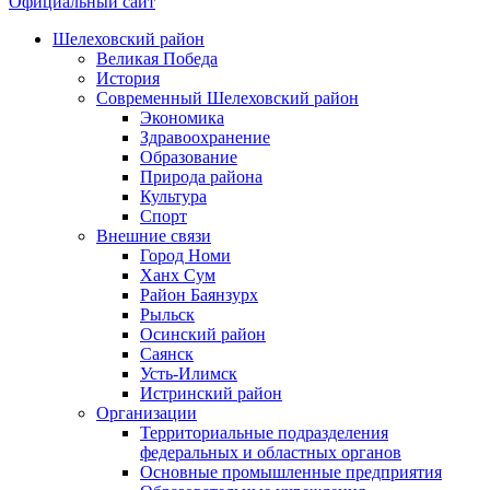
Официальный сайт
Шелеховский район
Великая Победа
История
Современный Шелеховский район
Экономика
Здравоохранение
Образование
Природа района
Культура
Спорт
Внешние связи
Город Номи
Ханх Сум
Район Баянзурх
Рыльск
Осинский район
Саянск
Усть-Илимск
Истринский район
Организации
Территориальные подразделения
федеральных и областных органов
Основные промышленные предприятия