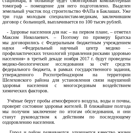
стационара, в больнице будет смонтирован компьютерный
томограф – помещение для него подготовлено. Выделен
земельный участок под строительство ФАПа в Баклашах. Уже
три года молодым специалистам-медикам, заключившим
договор с больницей, выплачивается по 100 тысяч рублей.
- Здоровье населения для нас – на первом плане, – отметил
Максим Николаевич. – Поэтому по примеру Братска
мы договорились с Федеральным бюджетным учреждением
науки «Федеральный научный центр медико –
профилактических технологий управления рисками здоровью
населения» в третьей декаде ноября 2017 г. будут проведены
медико-биологические исследования за счёт средств
федерального бюджета, в рамках государственного задания,
утвержденного Роспотребнадзором на территории
Шелеховского района для установления связи нарушений
здоровья населения с многосредовым воздействием
химических факторов.
Учёные берут пробы атмосферного воздуха, воды и почвы,
проверят состояние здоровья жителей. В ближайшие полгода
мы получим заключение по итогам обследования, и они
станут руководством к действиям по последующему
оздоровлению населения.
Город и район развиваются, улучшается качество жизни