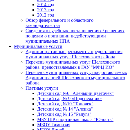
2014 год
2013 год
2012 год
Обзор федерального и областного
законодательства
Сведения о судебных постановлениях / решениях
по делам о признании недействующими
муниципальных НПА
Муниципальные услуги
Административные регламенты предоставления
муниципальных услуг Шелеховского района
Перечень муниципальных услуг Шелеховского
района, предоставляемых в ГАУ "МФЦ ИО"
Перечень муниципальных услуг, предоставляемых
Администрацией Шелеховского муниципального
района
Платные услуги
Детский сад №6 "Аленький цветочек"
Детский сад № 9 «Подснежник»
Детский сад №10 "Тополек"
Детский сад № 14 "Аленка"
Детский сад № 15 "Радуга"
МБУ ШР спортивная школа "Юность"
МБОУ Гимназия
МБОУ Лицей