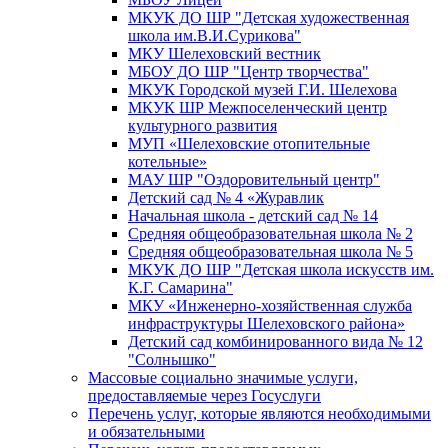
МКУК ДО ШР "Детская художественная
школа им.В.И.Сурикова"
МКУ Шелеховский вестник
МБОУ ДО ШР "Центр творчества"
МКУК Городской музей Г.И. Шелехова
МКУК ШР Межпоселенческий центр
культурного развития
МУП «Шелеховские отопительные
котельные»
МАУ ШР "Оздоровительный центр"
Детский сад № 4 «Журавлик
Начальная школа - детский сад № 14
Средняя общеобразовательная школа № 2
Средняя общеобразовательная школа № 5
МКУК ДО ШР "Детская школа искусств им.
К.Г. Самарина"
МКУ «Инженерно-хозяйственная служба
инфраструктуры Шелеховского района»
Детский сад комбинированного вида № 12
"Солнышко"
Массовые социально значимые услуги,
предоставляемые через Госуслуги
Перечень услуг, которые являются необходимыми
и обязательными