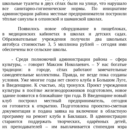
школьные туалеты в двух сёлах были на улице, что нарушало
все санитарно-гигиенические нормы. По инициативе
администрации района местные предприниматели построили
тёплые санузлы в олхинской и шаманской школах.
Появилось новое оборудование в пищеблоках,
в медицинских кабинетах в школах и детских садах.
Образовательные учреждения получили два школьных
автобуса стоимостью 3, 5 миллиона рублей – сегодня ими
обеспечены все сельские школы.
- Среди полномочий администрации района – сфера
культуры, – говорит Максим Николаевич. – У нас богатые
традиции: в городе, сёлах работают замечательные
самодеятельные коллективы. Правда, не везде пока созданы
условия. Уже многие годы нет своего клуба в Большом Луге,
в Введенщине. К счастью, лёд тронулся. Проект учреждения
культуры в посёлке железнодорожников подготовлен, новое
здание появится в ближайшие три года. В Введенщине новый
клуб построил местный предприниматель, сегодня
он готовится к открытию. Подготовлена проектно-сметная
документация и подана заявка на включение в областную
программу на ремонт клуба в Баклашах. В администрации
стараются поддержать творческих, одарённых детей,
их преподавателей – им выплачивается стипендия мэра