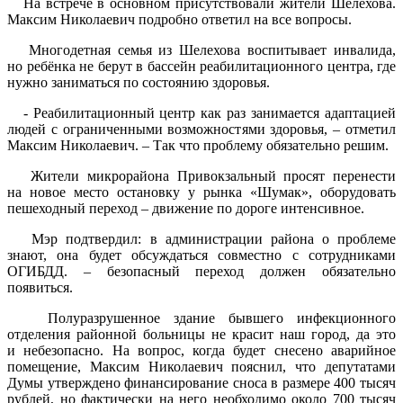
На встрече в основном присутствовали жители Шелехова.
Максим Николаевич подробно ответил на все вопросы.
Многодетная семья из Шелехова воспитывает инвалида,
но ребёнка не берут в бассейн реабилитационного центра, где
нужно заниматься по состоянию здоровья.
- Реабилитационный центр как раз занимается адаптацией
людей с ограниченными возможностями здоровья, – отметил
Максим Николаевич. – Так что проблему обязательно решим.
Жители микрорайона Привокзальный просят перенести
на новое место остановку у рынка «Шумак», оборудовать
пешеходный переход – движение по дороге интенсивное.
Мэр подтвердил: в администрации района о проблеме
знают, она будет обсуждаться совместно с сотрудниками
ОГИБДД. – безопасный переход должен обязательно
появиться.
Полуразрушенное здание бывшего инфекционного
отделения районной больницы не красит наш город, да это
и небезопасно. На вопрос, когда будет снесено аварийное
помещение, Максим Николаевич пояснил, что депутатами
Думы утверждено финансирование сноса в размере 400 тысяч
рублей, но фактически на него необходимо около 700 тысяч