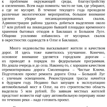
к проблемам окружающей среды, благоустройству
и озеленению. Всем надо помнить: чисто не там, где убирают,
а где не мусорят. В течение текущего года проходили
различные экологические мероприятия, большое внимание
уделено уборке несанкционированных свалок.
Администрации района удалось добиться выделения около
17 млн рублей на ликвидацию бывшей площадки временного
хранения бытовых отходов в Баклашах и Большом Луге.
Общими усилиями избавились от мусорных свалок
в окрестностях садоводств в Олхе и Баклашах.
Много недовольства высказывают жители и качеством
дорог. И здесь тоже наметилось улучшение. Конечно,
основное внимание уделяется городским дорогам –
их приводят в порядок по федеральным программам.
Но дошла очередь и до села. Наконец-то, с хорошим качеством
отремонтирована дорога Смоленщина – Чистые Ключи.
Подготовлен проект ремонта дороги Олха – Большой Луг
с уличным освещением. Реконструкция трассы начнётся
в будущем году. Недавно был запущен в эксплуатацию
автомобильный мост в Олхе, на его строительство область
выделила 5 млн рублей. По заявкам местных жителей
предстоит возвести ещё одну автомобильную переправу ниже
по течению реки – надо готовить проект.