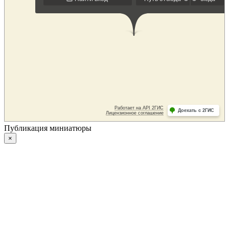
Публикация миниатюры
×