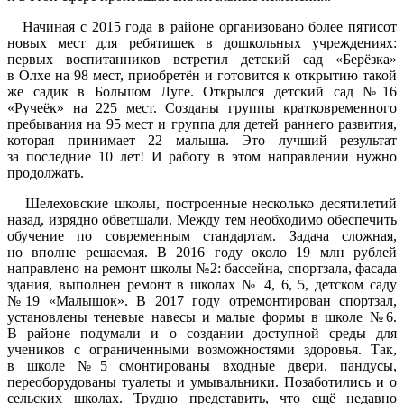
Начиная с 2015 года в районе организовано более пятисот
новых мест для ребятишек в дошкольных учреждениях:
первых воспитанников встретил детский сад «Берёзка»
в Олхе на 98 мест, приобретён и готовится к открытию такой
же садик в Большом Луге. Открылся детский сад №16
«Ручеёк» на 225 мест. Созданы группы кратковременного
пребывания на 95 мест и группа для детей раннего развития,
которая принимает 22 малыша. Это лучший результат
за последние 10 лет! И работу в этом направлении нужно
продолжать.
Шелеховские школы, построенные несколько десятилетий
назад, изрядно обветшали. Между тем необходимо обеспечить
обучение по современным стандартам. Задача сложная,
но вполне решаемая. В 2016 году около 19 млн рублей
направлено на ремонт школы №2: бассейна, спортзала, фасада
здания, выполнен ремонт в школах № 4, 6, 5, детском саду
№19 «Малышок». В 2017 году отремонтирован спортзал,
установлены теневые навесы и малые формы в школе №6.
В районе подумали и о создании доступной среды для
учеников с ограниченными возможностями здоровья. Так,
в школе №5 смонтированы входные двери, пандусы,
переоборудованы туалеты и умывальники. Позаботились и о
сельских школах. Трудно представить, что ещё недавно