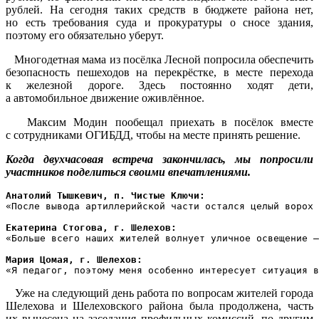
рублей. На сегодня таких средств в бюджете района нет,
но есть требования суда и прокуратуры о сносе здания,
поэтому его обязательно уберут.
Многодетная мама из посёлка Лесной попросила обеспечить
безопасность пешеходов на перекрёстке, в месте перехода
к железной дороге. Здесь постоянно ходят дети,
а автомобильное движение оживлённое.
Максим Модин пообещал приехать в посёлок вместе
с сотрудниками ОГИБДД, чтобы на месте принять решение.
Когда двухчасовая встреча закончилась, мы попросили
участников поделиться своими впечатлениями.
Анатолий Тышкевич, п. Чистые Ключи:
«После вывода артиллерийской части остался целый ворох 
Екатерина Стогова, г. Шелехов:
«Больше всего наших жителей волнует уличное освещение –
Мария Цомая, г. Шелехов:
«Я педагог, поэтому меня особенно интересует ситуация в
Уже на следующий день работа по вопросам жителей города
Шелехова и Шелеховского района была продолжена, часть
их вынесена на заседания профильных комиссий, по другим