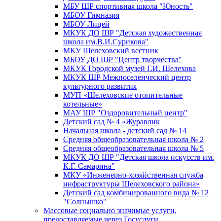
МБУ ШР спортивная школа "Юность"
МБОУ Гимназия
МБОУ Лицей
МКУК ДО ШР "Детская художественная
школа им.В.И.Сурикова"
МКУ Шелеховский вестник
МБОУ ДО ШР "Центр творчества"
МКУК Городской музей Г.И. Шелехова
МКУК ШР Межпоселенческий центр
культурного развития
МУП «Шелеховские отопительные
котельные»
МАУ ШР "Оздоровительный центр"
Детский сад № 4 «Журавлик
Начальная школа - детский сад № 14
Средняя общеобразовательная школа № 2
Средняя общеобразовательная школа № 5
МКУК ДО ШР "Детская школа искусств им.
К.Г. Самарина"
МКУ «Инженерно-хозяйственная служба
инфраструктуры Шелеховского района»
Детский сад комбинированного вида № 12
"Солнышко"
Массовые социально значимые услуги,
предоставляемые через Госуслуги