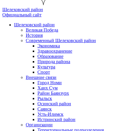
Шелеховский район
Официальный сайт
Шелеховский район
Великая Победа
История
Современный Шелеховский район
Экономика
Здравоохранение
Образование
Природа района
Культура
Спорт
Внешние связи
Город Номи
Ханх Сум
Район Баянзурх
Рыльск
Осинский район
Саянск
Усть-Илимск
Истринский район
Организации
Территориальные подразделения