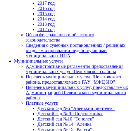
2017 год
2016 год
2015 год
2014 год
2013 год
2012 год
Обзор федерального и областного
законодательства
Сведения о судебных постановлениях / решениях
по делам о признании недействующими
муниципальных НПА
Муниципальные услуги
Административные регламенты предоставления
муниципальных услуг Шелеховского района
Перечень муниципальных услуг Шелеховского
района, предоставляемых в ГАУ "МФЦ ИО"
Перечень муниципальных услуг, предоставляемых
Администрацией Шелеховского муниципального
района
Платные услуги
Детский сад №6 "Аленький цветочек"
Детский сад № 9 «Подснежник»
Детский сад №10 "Тополек"
Детский сад № 14 "Аленка"
Детский сад № 15 "Радуга"