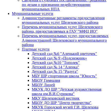
Сведения о судебных постановлениях / решениях
по делам о признании недействующими
муниципальных НПА
Муниципальные услуги
Административные регламенты предоставления
муниципальных услуг Шелеховского района
Перечень муниципальных услуг Шелеховского
района, предоставляемых в ГАУ "МФЦ ИО"
Перечень муниципальных услуг, предоставляемых
Администрацией Шелеховского муниципального
района
Платные услуги
Детский сад №6 "Аленький цветочек"
Детский сад № 9 «Подснежник»
Детский сад №10 "Тополек"
Детский сад № 14 "Аленка"
Детский сад № 15 "Радуга"
МБУ ШР спортивная школа "Юность"
МБОУ Гимназия
МБОУ Лицей
МКУК ДО ШР "Детская художественная
школа им.В.И.Сурикова"
МКУ Шелеховский вестник
МБОУ ДО ШР "Центр творчества"
МКУК Городской музей Г.И. Шелехова