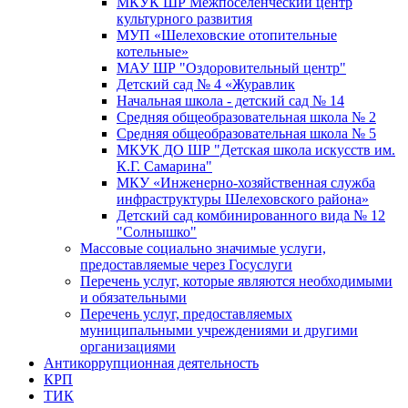
МКУК ШР Межпоселенческий центр
культурного развития
МУП «Шелеховские отопительные
котельные»
МАУ ШР "Оздоровительный центр"
Детский сад № 4 «Журавлик
Начальная школа - детский сад № 14
Средняя общеобразовательная школа № 2
Средняя общеобразовательная школа № 5
МКУК ДО ШР "Детская школа искусств им.
К.Г. Самарина"
МКУ «Инженерно-хозяйственная служба
инфраструктуры Шелеховского района»
Детский сад комбинированного вида № 12
"Солнышко"
Массовые социально значимые услуги,
предоставляемые через Госуслуги
Перечень услуг, которые являются необходимыми
и обязательными
Перечень услуг, предоставляемых
муниципальными учреждениями и другими
организациями
Антикоррупционная деятельность
КРП
ТИК