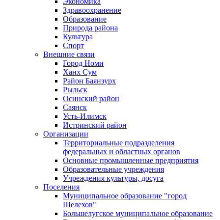
Экономика
Здравоохранение
Образование
Природа района
Культура
Спорт
Внешние связи
Город Номи
Ханх Сум
Район Баянзурх
Рыльск
Осинский район
Саянск
Усть-Илимск
Истринский район
Организации
Территориальные подразделения
федеральных и областных органов
Основные промышленные предприятия
Образовательные учреждения
Учреждения культуры, досуга
Поселения
Муниципальное образование "город
Шелехов"
Большелугское муниципальное образование