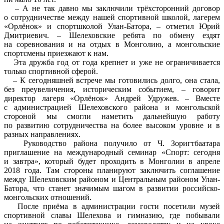
– А не так давно мы заключили трёхсторонний договор
о сотрудничестве между нашей спортивной школой, лагерем
«Орлёнок» и спортшколой Улан-Батора, – отметил Юрий
Дмитриевич. – Шелеховские ребята по обмену ездят
на соревнования и на отдых в Монголию, а монгольские
спортсмены приезжают к нам.
Эта дружба год от года крепнет и уже не ограничивается
только спортивной сферой.
– К сегодняшней встрече мы готовились долго, она стала,
без преувеличения, историческим событием, – говорит
директор лагеря «Орлёнок» Андрей Удружев. – Вместе
с администрацией Шелеховского района и монгольской
стороной мы смогли наметить дальнейшую работу
по развитию сотрудничества на более высоком уровне и в
разных направлениях.
Руководство района получило от Ч. Зоригтбаатара
приглашение на международный семинар «Спорт: сегодня
и завтра», который будет проходить в Монголии в апреле
2018 года. Там стороны планируют заключить соглашение
между Шелеховским районом и Центральным районом Улан-
Батора, что станет значимым шагом в развитии российско-
монгольских отношений.
После приёма в администрации гости посетили музей
спортивной славы Шелехова и гимназию, где побывали