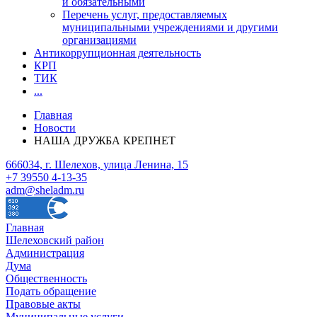
и обязательными
Перечень услуг, предоставляемых
муниципальными учреждениями и другими
организациями
Антикоррупционная деятельность
КРП
ТИК
...
Главная
Новости
НАША ДРУЖБА КРЕПНЕТ
666034, г. Шелехов, улица Ленина, 15
+7 39550 4-13-35
adm@sheladm.ru
Главная
Шелеховский район
Администрация
Дума
Общественность
Подать обращение
Правовые акты
Муниципальные услуги