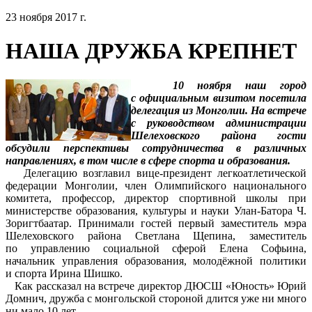
23 ноября 2017 г.
НАША ДРУЖБА КРЕПНЕТ
10 ноября наш город
с официальным визитом посетила
делегация из Монголии. На встрече
с руководством администрации
Шелеховского района гости
обсудили перспективы сотрудничества в различных
направлениях, в том числе в сфере спорта и образования.
Делегацию возглавил вице-президент легкоатлетической
федерации Монголии, член Олимпийского национального
комитета, профессор, директор спортивной школы при
министерстве образования, культуры и науки Улан-Батора Ч.
Зоригтбаатар. Принимали гостей первый заместитель мэра
Шелеховского района Светлана Щепина, заместитель
по управлению социальной сферой Елена Софьина,
начальник управления образования, молодёжной политики
и спорта Ирина Шишко.
Как рассказал на встрече директор ДЮСШ «Юность» Юрий
Домнич, дружба с монгольской стороной длится уже ни много
ни мало 10 лет.