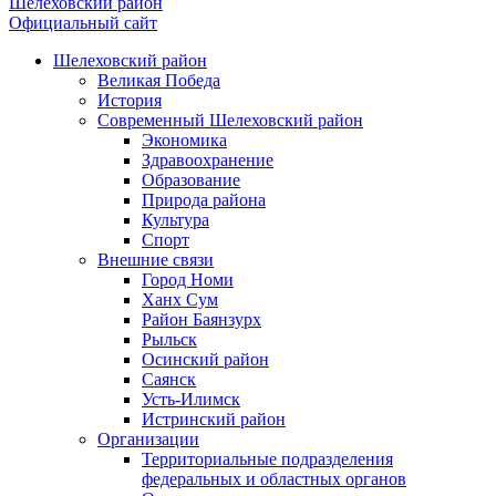
Шелеховский район
Официальный сайт
Шелеховский район
Великая Победа
История
Современный Шелеховский район
Экономика
Здравоохранение
Образование
Природа района
Культура
Спорт
Внешние связи
Город Номи
Ханх Сум
Район Баянзурх
Рыльск
Осинский район
Саянск
Усть-Илимск
Истринский район
Организации
Территориальные подразделения
федеральных и областных органов