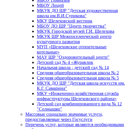
МБОУ Гимназия
МБОУ Лицей
МКУК ДО ШР "Детская художественная
школа им.В.И.Сурикова"
МКУ Шелеховский вестник
МБОУ ДО ШР "Центр творчества"
МКУК Городской музей Г.И. Шелехова
МКУК ШР Межпоселенческий центр
культурного развития
МУП «Шелеховские отопительные
котельные»
МАУ ШР "Оздоровительный центр"
Детский сад № 4 «Журавлик
Начальная школа - детский сад № 14
Средняя общеобразовательная школа № 2
Средняя общеобразовательная школа № 5
МКУК ДО ШР "Детская школа искусств им.
К.Г. Самарина"
МКУ «Инженерно-хозяйственная служба
инфраструктуры Шелеховского района»
Детский сад комбинированного вида № 12
"Солнышко"
Массовые социально значимые услуги,
предоставляемые через Госуслуги
Перечень услуг, которые являются необходимыми