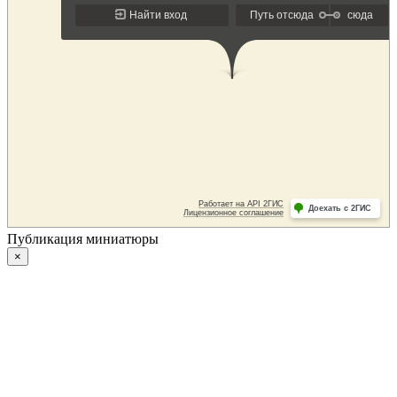
Публикация миниатюры
×