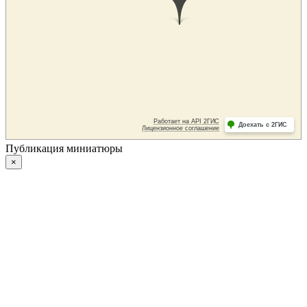
Публикация миниатюры
×