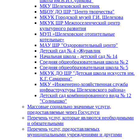
школа им.В.И.Сурикова"
МКУ Шелеховский вестник
МБОУ ДО ШР "Центр творчества"
МКУК Городской музей Г.И. Шелехова
МКУК ШР Межпоселенческий центр
культурного развития
МУП «Шелеховские отопительные
котельные»
МАУ ШР "Оздоровительный центр"
Детский сад № 4 «Журавлик
Начальная школа - детский сад № 14
Средняя общеобразовательная школа № 2
Средняя общеобразовательная школа № 5
МКУК ДО ШР "Детская школа искусств им.
К.Г. Самарина"
МКУ «Инженерно-хозяйственная служба
инфраструктуры Шелеховского района»
Детский сад комбинированного вида № 12
"Солнышко"
Массовые социально значимые услуги,
предоставляемые через Госуслуги
Перечень услуг, которые являются необходимыми
и обязательными
Перечень услуг, предоставляемых
муниципальными учреждениями и другими