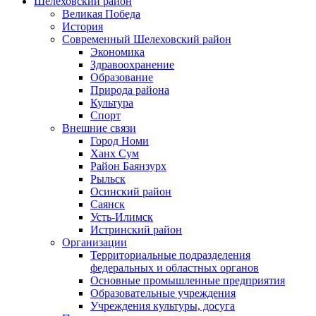
Шелеховский район
Великая Победа
История
Современный Шелеховский район
Экономика
Здравоохранение
Образование
Природа района
Культура
Спорт
Внешние связи
Город Номи
Ханх Сум
Район Баянзурх
Рыльск
Осинский район
Саянск
Усть-Илимск
Истринский район
Организации
Территориальные подразделения
федеральных и областных органов
Основные промышленные предприятия
Образовательные учреждения
Учреждения культуры, досуга