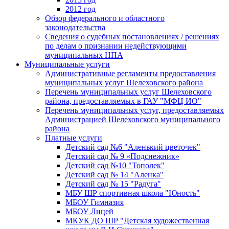
2012 год
Обзор федерального и областного
законодательства
Сведения о судебных постановлениях / решениях
по делам о признании недействующими
муниципальных НПА
Муниципальные услуги
Административные регламенты предоставления
муниципальных услуг Шелеховского района
Перечень муниципальных услуг Шелеховского
района, предоставляемых в ГАУ "МФЦ ИО"
Перечень муниципальных услуг, предоставляемых
Администрацией Шелеховского муниципального
района
Платные услуги
Детский сад №6 "Аленький цветочек"
Детский сад № 9 «Подснежник»
Детский сад №10 "Тополек"
Детский сад № 14 "Аленка"
Детский сад № 15 "Радуга"
МБУ ШР спортивная школа "Юность"
МБОУ Гимназия
МБОУ Лицей
МКУК ДО ШР "Детская художественная