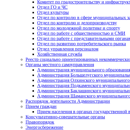
Комитет по градостроительству и инфраструк
Отдел ГО и ЧС
Отдел культуры
Отдел по контролю в сфере муниципальных з
Отдел по контролю и делопроизводству
Отдел по молодежной политике и спорту
Отдел по работе с общественностью и СМИ
Отдел по работе с представительными органа
Отдел по развитию потребительского рынка
Отдел управления персоналом
Хозяйственная служба
Реестр социально ориентированных некоммерчески
Органы местного самоуправления
Администрация муниципального образования
Администрация Большелугского муниципальн
Администрация Олхинского муниципального 
Администрация Подкаменского муниципально
Администрация Баклашинского муниципально
Администрация Шаманского муниципального
Распорядок деятельности Администрации
Прием граждан
Прием населения в органах государственной 
Консультативно-совещательные органы
Правопорядок
Энергосбережение