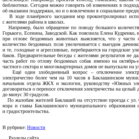
библиотеки. Сегодня можно говорить об изменениях в подхода
об оказании поддержки, но и о вовлечении в социальное пре
В ходе планёрного заседания мэр проконтролировал испол
с жителями района в школах.
Например, было обращение по поводу большого количества 
Горького, Есенина, Заводской. Как пояснила Елена Кудренко,
при отлове бездомных животных выясняется, что у части с
количество бездомных псов увеличивается с выездом дачник
и те, голодные и агрессивные, перебираются на городские ул
баков. Предварительные беседы с жителями результатов не да
часть работ по отлову бездомных собак именно на октябрь-
частного сектора и многоквартирных домов не выпускали на ул
Ещё один злободневный вопрос – отключение электрич
электричество более чем на 10 часов в Баклашинском муни
начальник отдела ЖКХ и экологии, руководству «Южных элек
договориться о переносе отключения электричества на целый де
до минус 30 градусов.
По жалобам жителей Баклашей на отсутствие проезда с ул. 
мэра и главы Баклашинского муниципального образования с
и градостроительства.
В рубрике:
Новости
Разделы сайта