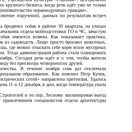
х крупного бизнеса, когда речь идёт уже не только
дпринимательство неравнодушных граждан».
нение поручений, данных по результатам встреч
бродячих собак в районе 30 квартала, на улицах
 начальник отдела мобподготовки ГО и ЧС, зачастую
обак имеются хозяева. Как показывает практика,
ов из садоводств. Люди просто бросают животных,
ицы, где можно отыскать себе корм возле мусорных
ли. Тогда администрация района стала планировать
ноябрь. Сегодня речь идёт и о том, чтобы жители
ицу без присмотра четвероногих друзей.
ества. В течение ноября семь раз отключали
ципальном образовании. Как пояснил Петр Кулик,
трических сетей» направлена претензия. Удалось
нь 11 и 12 декабря, в дни, когда температура упала
Строителей и по пер. Лесному запланирован выезд
 привлечением специалистов отдела архитектуры