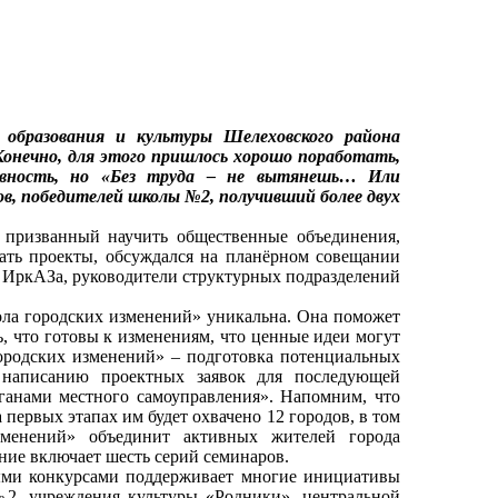
бразования и культуры Шелеховского района
Конечно, для этого пришлось хорошо поработать,
ивность, но «Без труда – не вытянешь… Или
ов, победителей школы №2, получивший более двух
призванный научить общественные объединения,
ать проекты, обсуждался на планёрном совещании
и ИркАЗа, руководители структурных подразделений
а городских изменений» уникальна. Она поможет
, что готовы к изменениям, что ценные идеи могут
ородских изменений» – подготовка потенциальных
написанию проектных заявок для последующей
рганами местного самоуправления». Напомним, что
 первых этапах им будет охвачено 12 городов, в том
менений» объединит активных жителей города
ние включает шесть серий семинаров.
и конкурсами поддерживает многие инициативы
2, учреждения культуры «Родники», центральной