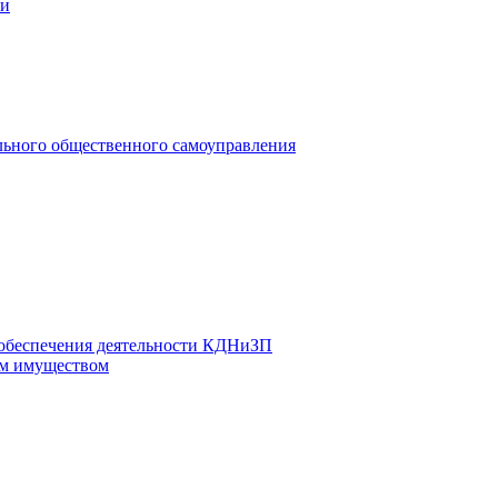
ии
льного общественного самоуправления
 обеспечения деятельности КДНиЗП
м имуществом