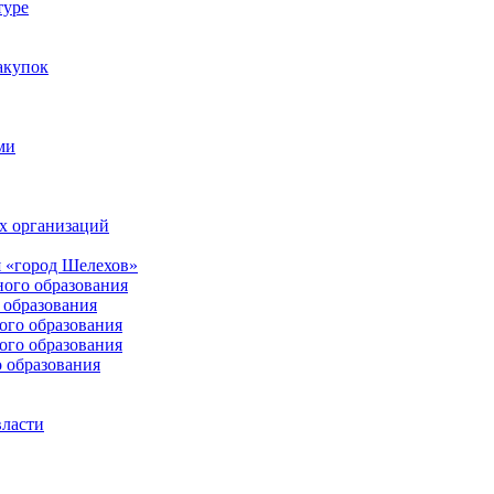
туре
акупок
ми
х организаций
 «город Шелехов»
ого образования
образования
го образования
го образования
 образования
власти