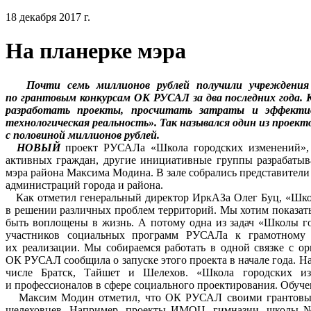
18 декабря 2017 г.
На планерке мэра
Почти семь миллионов рублей получили учреждения о
по грантовым конкурсам ОК РУСАЛ за два последних года. 
разработать проекты, просчитать затраты и эффект
технологическая реальность». Так назывался один из проект
с половиной миллионов рублей.
НОВЫЙ
проект РУСАЛа «Школа городских изменений», 
активных граждан, другие инициативные группы разрабатыв
мэра района Максима Модина. В зале собрались представител
администраций города и района.
Как отметил генеральный директор ИркАЗа Олег Буц, «Школ
в решении различных проблем территорий. Мы хотим показать
быть воплощены в жизнь. А потому одна из задач «Школы г
участников социальных программ РУСАЛа к грамотному 
их реализации. Мы собираемся работать в одной связке с о
ОК РУСАЛ сообщила о запуске этого проекта в начале года. На
числе Братск, Тайшет и Шелехов. «Школа городских из
и профессионалов в сфере социального проектирования. Обуче
Максим Модин отметил, что ОК РУСАЛ своими грантовым
шелеховцев. Например, проекты ИМОЦ, гимназии, школы №