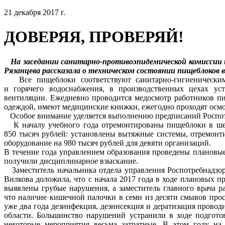
21 декабря 2017 г.
ДОВЕРЯЯ, ПРОВЕРЯЙ!
На заседании санитарно-противоэпидемической комиссии и.
Рязанцева рассказала о техническом состоянии пищеблоков 
Все пищеблоки соответствуют санитарно-гигиеническим 
и горячего водоснабжения, в производственных цехах у
вентиляции. Ежедневно проводится медосмотр работников пи
одеждой, имеют медицинские книжки, ежегодно проходят осмо
Особое внимание уделяется выполнению предписаний Роспот
К началу учебного года отремонтированы пищеблоки в шес
850 тысяч рублей: установлены вытяжные системы, отремонт
оборудование на 980 тысяч рублей для девяти организаций.
В течение года управлением образования проведены плановые
получили дисциплинарное взыскание.
Заместитель начальника отдела управления Роспотребнадзор
Вилкова доложила, что с начала 2017 года в ходе плановых п
выявлены грубые нарушения, а заместитель главного врача 
что наличие кишечной палочки в семи из десяти смывов прос
уже два года дезинфекция, дезинсекция и дератизация прово
области. Большинство нарушений устранили в ходе подготов
некоторые мероприятия весьма затратные. В этом году н