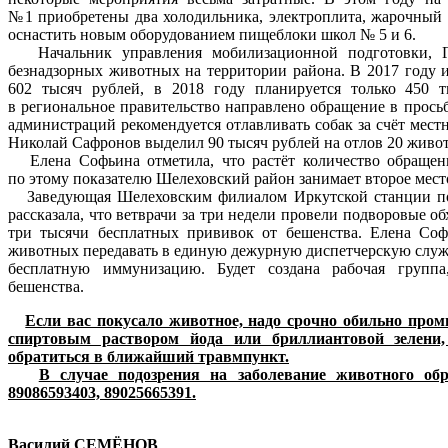
№1 приобретены два холодильника, электроплита, жарочный ш
оснастить новым оборудованием пищеблоки школ № 5 и 6.
Начальник управления мобилизационной подготовки, Г
безнадзорных животных на территории района. В 2017 году и
602 тысяч рублей, в 2018 году планируется только 450 т
в региональное правительство направлено обращение в прось
администраций рекомендуется отлавливать собак за счёт мест
Николай Сафронов выделил 90 тысяч рублей на отлов 20 живо
Елена Софьина отметила, что растёт количество обращен
по этому показателю Шелеховский район занимает второе место
Заведующая Шелеховским филиалом Иркутской станции по 
рассказала, что ветврачи за три недели провели подворовые 
три тысячи бесплатных прививок от бешенства. Елена Со
животных передавать в единую дежурную диспетчерскую служб
бесплатную иммунизацию. Будет создана рабочая группа
бешенства.
Если вас покусало животное, надо срочно обильно про
спиртовым раствором йода или бриллиантовой зелени,
обратиться в ближайший травмпункт.
В случае подозрения на заболевание животного обращ
89086593403, 89025665391.
Василий СЕМЁНОВ