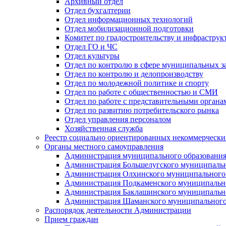
Архивный отдел
Отдел бухгалтерии
Отдел информационных технологий
Отдел мобилизационной подготовки
Комитет по градостроительству и инфраструк
Отдел ГО и ЧС
Отдел культуры
Отдел по контролю в сфере муниципальных з
Отдел по контролю и делопроизводству
Отдел по молодежной политике и спорту
Отдел по работе с общественностью и СМИ
Отдел по работе с представительными органа
Отдел по развитию потребительского рынка
Отдел управления персоналом
Хозяйственная служба
Реестр социально ориентированных некоммерчески
Органы местного самоуправления
Администрация муниципального образования
Администрация Большелугского муниципальн
Администрация Олхинского муниципального 
Администрация Подкаменского муниципально
Администрация Баклашинского муниципально
Администрация Шаманского муниципального
Распорядок деятельности Администрации
Прием граждан