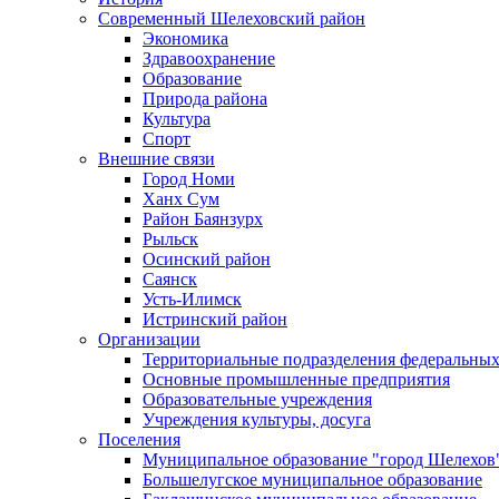
Современный Шелеховский район
Экономика
Здравоохранение
Образование
Природа района
Культура
Спорт
Внешние связи
Город Номи
Ханх Сум
Район Баянзурх
Рыльск
Осинский район
Саянск
Усть-Илимск
Истринский район
Организации
Территориальные подразделения федеральных
Основные промышленные предприятия
Образовательные учреждения
Учреждения культуры, досуга
Поселения
Муниципальное образование "город Шелехов
Большелугское муниципальное образование