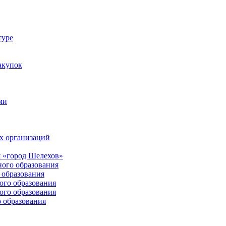
туре
акупок
ми
х организаций
 «город Шелехов»
ого образования
образования
го образования
го образования
 образования