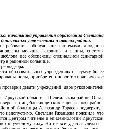
о. начальника управления образования Светлана
в дошкольных учреждениях и школах района.
требования, оборудованы системами холодного
становлены моечные раковины и ванны, системы
щеблока, все обеспечены специальной санитарной
тр в районной больнице.
ребнадзора.
ти образовательных учреждениях на сумму более
ированы полы, приобретено новое технологическое
 проверки девяти учреждений, двое руководителей
а Иркутской области в Шелеховском районе Ольга
роверок в пищеблоках детских садов и школ района
районной больницы Александр Тарасов подчеркнул,
то недопустимо. Светлана Рязанцева пояснила, что
дится Центром гигиены и эпидемиологии Иркутской
ки к учебному году. Но не всё удаётся сделать –
а субсидию из регионального бюджета для школы