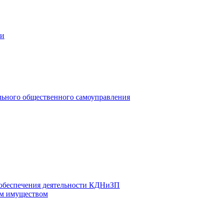
ии
льного общественного самоуправления
 обеспечения деятельности КДНиЗП
м имуществом