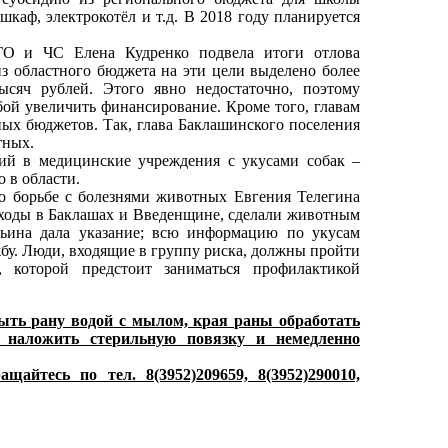
каф, электрокотёл и т.д. В 2018 году планируется
О и ЧС Елена Кудренко подвела итоги отлова
з областного бюджета на эти цели выделено более
ысяч рублей. Этого явно недостаточно, поэтому
бой увеличить финансирование. Кроме того, главам
ных бюджетов. Так, глава Баклашинского поселения
тных.
ий в медицинские учреждения с укусами собак –
 в области.
борьбе с болезнями животных Евгения Телегина
обходы в Баклашах и Введенщине, сделали животным
фьина дала указание; всю информацию по укусам
у. Люди, входящие в группу риска, должны пройти
, которой предстоит заниматься профилактикой
мыть рану водой с мылом, края раны обработать
 наложить стерильную повязку и немедленно
айтесь по тел. 8(3952)209659, 8(3952)290010,