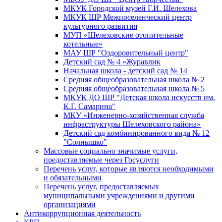
МКУК Городской музей Г.И. Шелехова
МКУК ШР Межпоселенческий центр
культурного развития
МУП «Шелеховские отопительные
котельные»
МАУ ШР "Оздоровительный центр"
Детский сад № 4 «Журавлик
Начальная школа - детский сад № 14
Средняя общеобразовательная школа № 2
Средняя общеобразовательная школа № 5
МКУК ДО ШР "Детская школа искусств им.
К.Г. Самарина"
МКУ «Инженерно-хозяйственная служба
инфраструктуры Шелеховского района»
Детский сад комбинированного вида № 12
"Солнышко"
Массовые социально значимые услуги,
предоставляемые через Госуслуги
Перечень услуг, которые являются необходимыми
и обязательными
Перечень услуг, предоставляемых
муниципальными учреждениями и другими
организациями
Антикоррупционная деятельность