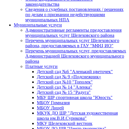
законодательства
Сведения о судебных постановлениях / решениях
по делам о признании недействующими
муниципальных НПА
Муниципальные услуги
Административные регламенты предоставления
муниципальных услуг Шелеховского района
Перечень муниципальных услуг Шелеховского
района, предоставляемых в ГАУ "МФЦ ИО"
Перечень муниципальных услуг, предоставляемых
Администрацией Шелеховского муниципального
района
Платные услуги
Детский сад №6 "Аленький цветочек"
Детский сад № 9 «Подснежник»
Детский сад №10 "Тополек"
Детский сад № 14 "Аленка"
Детский сад № 15 "Радуга"
МБУ ШР спортивная школа "Юность"
МБОУ Гимназия
МБОУ Лицей
МКУК ДО ШР "Детская художественная
школа им.В.И.Сурикова"
МКУ Шелеховский вестник
МБОУ ДО ШР "Центр творчества"