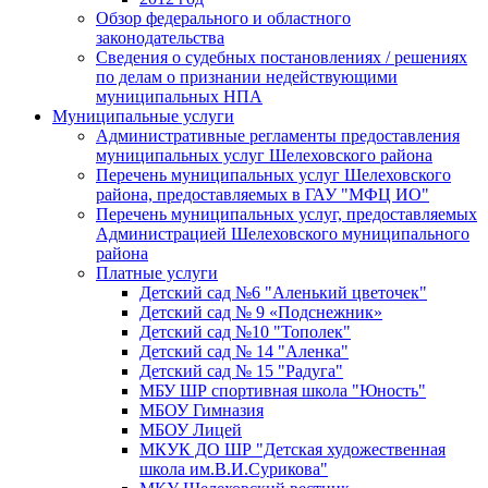
Обзор федерального и областного
законодательства
Сведения о судебных постановлениях / решениях
по делам о признании недействующими
муниципальных НПА
Муниципальные услуги
Административные регламенты предоставления
муниципальных услуг Шелеховского района
Перечень муниципальных услуг Шелеховского
района, предоставляемых в ГАУ "МФЦ ИО"
Перечень муниципальных услуг, предоставляемых
Администрацией Шелеховского муниципального
района
Платные услуги
Детский сад №6 "Аленький цветочек"
Детский сад № 9 «Подснежник»
Детский сад №10 "Тополек"
Детский сад № 14 "Аленка"
Детский сад № 15 "Радуга"
МБУ ШР спортивная школа "Юность"
МБОУ Гимназия
МБОУ Лицей
МКУК ДО ШР "Детская художественная
школа им.В.И.Сурикова"