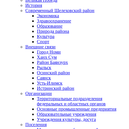
Великая Победа
История
Современный Шелеховский район
Экономика
Здравоохранение
Образование
Природа района
Культура
Спорт
Внешние связи
Город Номи
Ханх Сум
Район Баянзурх
Рыльск
Осинский район
Саянск
Усть-Илимск
Истринский район
Организации
Территориальные подразделения
федеральных и областных органов
Основные промышленные предприятия
Образовательные учреждения
Учреждения культуры, досуга
Поселения