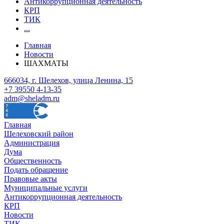
Антикоррупционная деятельность
КРП
ТИК
...
Главная
Новости
ШАХМАТЫ
666034, г. Шелехов, улица Ленина, 15
+7 39550 4-13-35
adm@sheladm.ru
Главная
Шелеховский район
Администрация
Дума
Общественность
Подать обращение
Правовые акты
Муниципальные услуги
Антикоррупционная деятельность
КРП
Новости
ТИК