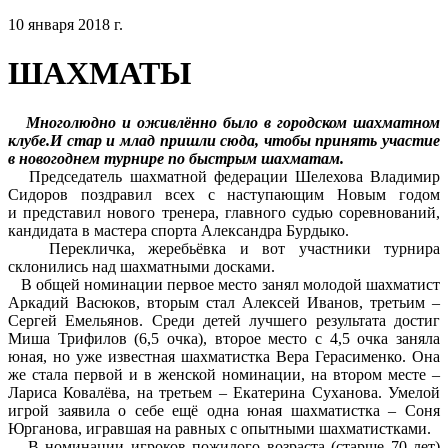
10 января 2018 г.
ШАХМАТЫ
Многолюдно и оживлённо было в городском шахматном
клубе.И стар и млад пришли сюда, чтобы принять участие
в новогоднем турнире по быстрым шахматам.
Председатель шахматной федерации Шелехова Владимир
Сидоров поздравил всех с наступающим Новым годом
и представил нового тренера, главного судью соревнований,
кандидата в мастера спорта Александра Бурдыко.
Перекличка, жеребьёвка и вот участники турнира
склонились над шахматными досками.
В общей номинации первое место занял молодой шахматист
Аркадий Васюков, вторым стал Алексей Иванов, третьим –
Сергей Емельянов. Среди детей лучшего результата достиг
Миша Трифилов (6,5 очка), второе место с 4,5 очка заняла
юная, но уже известная шахматистка Вера Герасименко. Она
же стала первой и в женской номинации, на втором месте –
Лариса Ковалёва, на третьем – Екатерина Суханова. Умелой
игрой заявила о себе ещё одна юная шахматистка – Соня
Юрганова, игравшая на равных с опытными шахматистками.
В номинации игроков пожилого возраста (старше 70 лет)