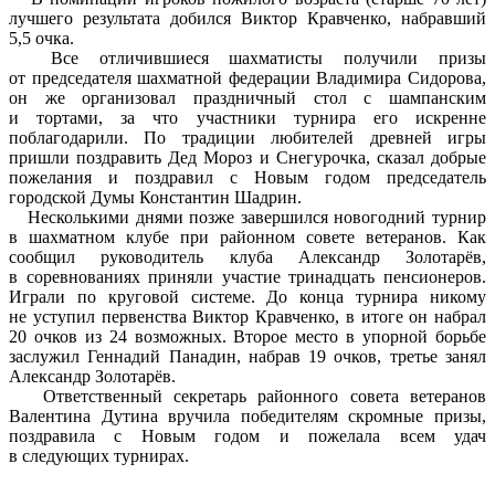
лучшего результата добился Виктор Кравченко, набравший
5,5 очка.
Все отличившиеся шахматисты получили призы
от председателя шахматной федерации Владимира Сидорова,
он же организовал праздничный стол с шампанским
и тортами, за что участники турнира его искренне
поблагодарили. По традиции любителей древней игры
пришли поздравить Дед Мороз и Снегурочка, сказал добрые
пожелания и поздравил с Новым годом председатель
городской Думы Константин Шадрин.
Несколькими днями позже завершился новогодний турнир
в шахматном клубе при районном совете ветеранов. Как
сообщил руководитель клуба Александр Золотарёв,
в соревнованиях приняли участие тринадцать пенсионеров.
Играли по круговой системе. До конца турнира никому
не уступил первенства Виктор Кравченко, в итоге он набрал
20 очков из 24 возможных. Второе место в упорной борьбе
заслужил Геннадий Панадин, набрав 19 очков, третье занял
Александр Золотарёв.
Ответственный секретарь районного совета ветеранов
Валентина Дутина вручила победителям скромные призы,
поздравила с Новым годом и пожелала всем удач
в следующих турнирах.