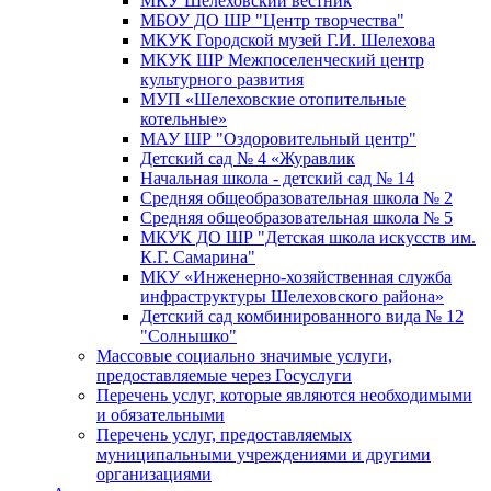
МКУ Шелеховский вестник
МБОУ ДО ШР "Центр творчества"
МКУК Городской музей Г.И. Шелехова
МКУК ШР Межпоселенческий центр
культурного развития
МУП «Шелеховские отопительные
котельные»
МАУ ШР "Оздоровительный центр"
Детский сад № 4 «Журавлик
Начальная школа - детский сад № 14
Средняя общеобразовательная школа № 2
Средняя общеобразовательная школа № 5
МКУК ДО ШР "Детская школа искусств им.
К.Г. Самарина"
МКУ «Инженерно-хозяйственная служба
инфраструктуры Шелеховского района»
Детский сад комбинированного вида № 12
"Солнышко"
Массовые социально значимые услуги,
предоставляемые через Госуслуги
Перечень услуг, которые являются необходимыми
и обязательными
Перечень услуг, предоставляемых
муниципальными учреждениями и другими
организациями