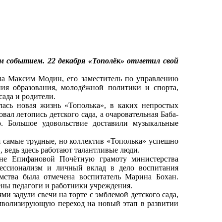
 событием. 22 декабря «Тополёк» отметил свой
 Максим Модин, его заместитель по управлению
ия образования, молодёжной политики и спорта,
ада и родители.
ась новая жизнь «Тополька», в каких непростых
ал летопись детского сада, а очаровательная Баба-
ю. Большое удовольствие доставили музыкальные
самые трудные, но коллектив «Тополька» успешно
в, ведь здесь работают талантливые люди.
 Епифановой Почётную грамоту министерства
фессионализм и личный вклад в дело воспитания
мства была отмечена воспитатель Марина Бохан.
ены педагоги и работники учреждения.
и задули свечи на торте с эмблемой детского сада,
имволизирующую переход на новый этап в развитии