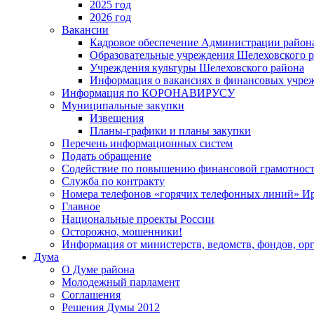
2025 год
2026 год
Вакансии
Кадровое обеспечение Администрации район
Образовательные учреждения Шелеховского 
Учреждения культуры Шелеховского района
Информация о вакансиях в финансовых учре
Информация по КОРОНАВИРУСУ
Муниципальные закупки
Извещения
Планы-графики и планы закупки
Перечень информационных систем
Подать обращение
Содействие по повышению финансовой грамотност
Служба по контракту
Номера телефонов «горячих телефонных линий» Ир
Главное
Национальные проекты России
Осторожно, мошенники!
Информация от министерств, ведомств, фондов, ор
Дума
О Думе района
Молодежный парламент
Соглашения
Решения Думы 2012