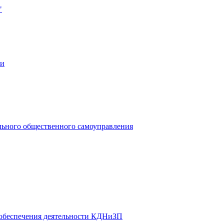
"
ии
льного общественного самоуправления
 обеспечения деятельности КДНиЗП