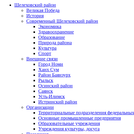
Шелеховский район
Великая Победа
История
Современный Шелеховский район
Экономика
Здравоохранение
Образование
Природа района
Культура
Спорт
Внешние связи
Город Номи
Ханх Сум
Район Баянзурх
Рыльск
Осинский район
Саянск
Усть-Илимск
Истринский район
Организации
Территориальные подразделения федеральных
Основные промышленные предприятия
Образовательные учреждения
Учреждения культуры, досуга