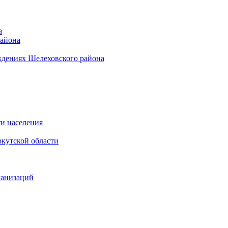
а
района
ждениях Шелеховского района
и населения
кутской области
ганизаций