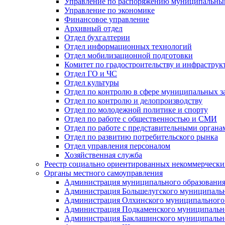
Управление по распоряжению муниципальны
Управление по экономике
Финансовое управление
Архивный отдел
Отдел бухгалтерии
Отдел информационных технологий
Отдел мобилизационной подготовки
Комитет по градостроительству и инфраструк
Отдел ГО и ЧС
Отдел культуры
Отдел по контролю в сфере муниципальных з
Отдел по контролю и делопроизводству
Отдел по молодежной политике и спорту
Отдел по работе с общественностью и СМИ
Отдел по работе с представительными органа
Отдел по развитию потребительского рынка
Отдел управления персоналом
Хозяйственная служба
Реестр социально ориентированных некоммерчески
Органы местного самоуправления
Администрация муниципального образования
Администрация Большелугского муниципальн
Администрация Олхинского муниципального 
Администрация Подкаменского муниципально
Администрация Баклашинского муниципально