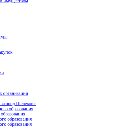
м имуществом
туре
акупок
ми
х организаций
 «город Шелехов»
ого образования
образования
го образования
го образования