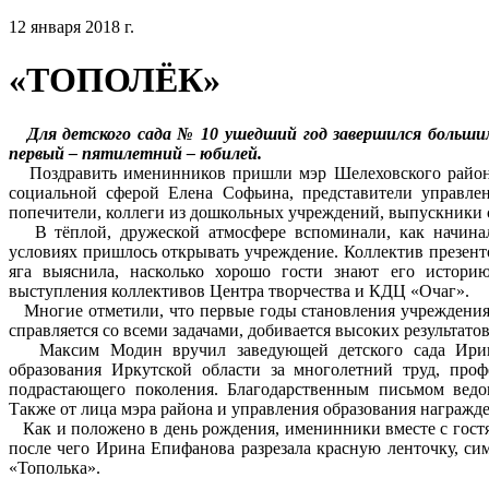
12 января 2018 г.
«ТОПОЛЁК»
Для детского сада № 10 ушедший год завершился большим
первый – пятилетний – юбилей.
Поздравить именинников пришли мэр Шелеховского района
социальной сферой Елена Софьина, представители управлен
попечители, коллеги из дошкольных учреждений, выпускники с
В тёплой, дружеской атмосфере вспоминали, как начинал
условиях пришлось открывать учреждение. Коллектив презентов
яга выяснила, насколько хорошо гости знают его истори
выступления коллективов Центра творчества и КДЦ «Очаг».
Многие отметили, что первые годы становления учреждения 
справляется со всеми задачами, добивается высоких результато
Максим Модин вручил заведующей детского сада Ирине
образования Иркутской области за многолетний труд, про
подрастающего поколения. Благодарственным письмом ведо
Также от лица мэра района и управления образования награжд
Как и положено в день рождения, именинники вместе с гостям
после чего Ирина Епифанова разрезала красную ленточку, с
«Тополька».