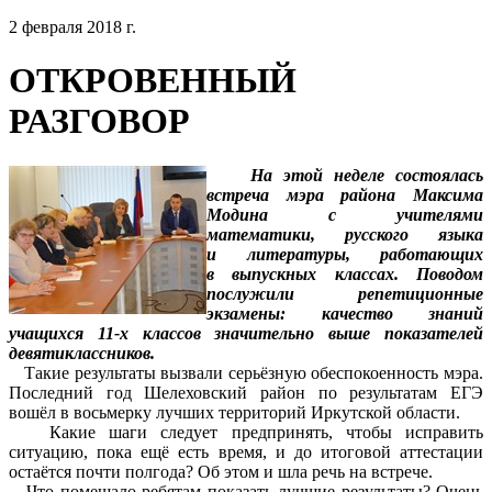
2 февраля 2018 г.
ОТКРОВЕННЫЙ
РАЗГОВОР
На этой неделе состоялась
встреча мэра района Максима
Модина с учителями
математики, русского языка
и литературы, работающих
в выпускных классах. Поводом
послужили репетиционные
экзамены: качество знаний
учащихся 11-х классов значительно выше показателей
девятиклассников.
Такие результаты вызвали серьёзную обеспокоенность мэра.
Последний год Шелеховский район по результатам ЕГЭ
вошёл в восьмерку лучших территорий Иркутской области.
Какие шаги следует предпринять, чтобы исправить
ситуацию, пока ещё есть время, и до итоговой аттестации
остаётся почти полгода? Об этом и шла речь на встрече.
Что помешало ребятам показать лучшие результаты? Очень