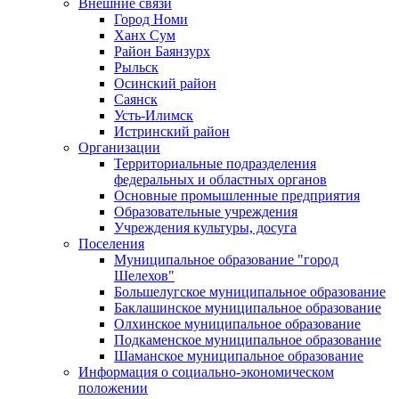
Внешние связи
Город Номи
Ханх Сум
Район Баянзурх
Рыльск
Осинский район
Саянск
Усть-Илимск
Истринский район
Организации
Территориальные подразделения
федеральных и областных органов
Основные промышленные предприятия
Образовательные учреждения
Учреждения культуры, досуга
Поселения
Муниципальное образование "город
Шелехов"
Большелугское муниципальное образование
Баклашинское муниципальное образование
Олхинское муниципальное образование
Подкаменское муниципальное образование
Шаманское муниципальное образование
Информация о социально-экономическом
положении