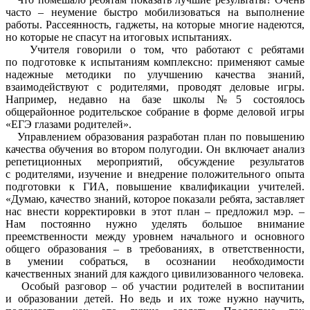
часто – неумение быстро мобилизоваться на выполнение
работы. Рассеянность, гаджеты, на которые многие надеются,
но которые не спасут на итоговых испытаниях.
Учителя говорили о том, что работают с ребятами
по подготовке к испытаниям комплексно: применяют самые
надежные методики по улучшению качества знаний,
взаимодействуют с родителями, проводят деловые игры.
Например, недавно на базе школы №5 состоялось
общерайонное родительское собрание в форме деловой игры
«ЕГЭ глазами родителей».
Управлением образования разработан план по повышению
качества обучения во втором полугодии. Он включает анализ
репетиционных мероприятий, обсуждение результатов
с родителями, изучение и внедрение положительного опыта
подготовки к ГИА, повышение квалификации учителей.
«Думаю, качество знаний, которое показали ребята, заставляет
нас внести корректировки в этот план – предложил мэр. –
Нам постоянно нужно уделять большое внимание
преемственности между уровнем начального и основного
общего образования – в требованиях, в ответственности,
в умении собраться, в осознании необходимости
качественных знаний для каждого цивилизованного человека.
Особый разговор – об участии родителей в воспитании
и образовании детей. Но ведь и их тоже нужно научить,