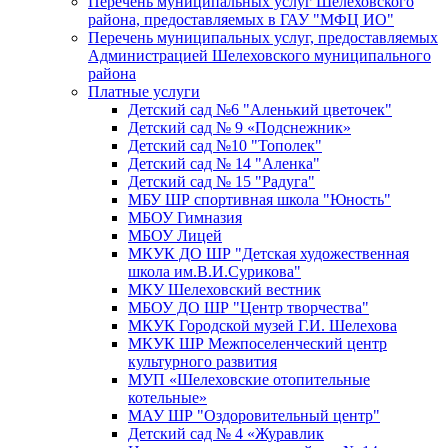
Перечень муниципальных услуг Шелеховского
района, предоставляемых в ГАУ "МФЦ ИО"
Перечень муниципальных услуг, предоставляемых
Администрацией Шелеховского муниципального
района
Платные услуги
Детский сад №6 "Аленький цветочек"
Детский сад № 9 «Подснежник»
Детский сад №10 "Тополек"
Детский сад № 14 "Аленка"
Детский сад № 15 "Радуга"
МБУ ШР спортивная школа "Юность"
МБОУ Гимназия
МБОУ Лицей
МКУК ДО ШР "Детская художественная
школа им.В.И.Сурикова"
МКУ Шелеховский вестник
МБОУ ДО ШР "Центр творчества"
МКУК Городской музей Г.И. Шелехова
МКУК ШР Межпоселенческий центр
культурного развития
МУП «Шелеховские отопительные
котельные»
МАУ ШР "Оздоровительный центр"
Детский сад № 4 «Журавлик