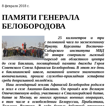
8 февраля 2018 г.
ПАМЯТИ ГЕНЕРАЛА
БЕЛОБОРОДОВА
25 километров и три
с половиной часа по заснеженному
Иркуту. Курсанты Восточно-
Сибирского института МВД
30 января совершили лыжный
переход от областного центра
до села Баклаши, посвящённый памяти дважды Героя
Советского Союза Афанасия Белобородова. В этот же день
в баклашинской школе, названной именем знаменитого
военачальника, прошла служебно-прикладная эстафета
среди допризывной молодёжи.
Наш легендарный земляк Афанасий Белобородов родился
и жил в селе Акинино-Баклаши. Он прошёл всю Великую
Отечественную войну, участвовал в Сталинградской битве,
битве за Москву, во многих крупных военных операциях,
в том числе в освобождении Белоруссии, Прибалтики,
Дальнего Востока. В ходе боевых действий принимал