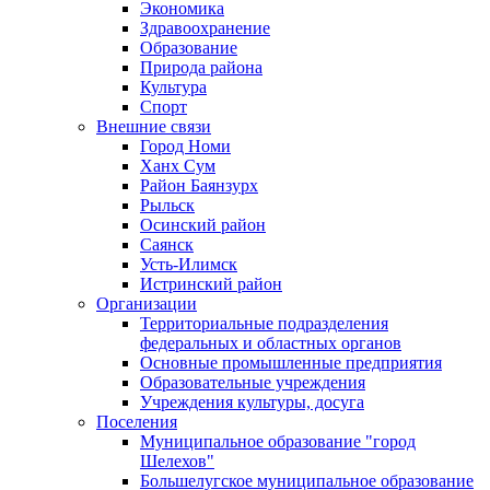
Экономика
Здравоохранение
Образование
Природа района
Культура
Спорт
Внешние связи
Город Номи
Ханх Сум
Район Баянзурх
Рыльск
Осинский район
Саянск
Усть-Илимск
Истринский район
Организации
Территориальные подразделения
федеральных и областных органов
Основные промышленные предприятия
Образовательные учреждения
Учреждения культуры, досуга
Поселения
Муниципальное образование "город
Шелехов"
Большелугское муниципальное образование