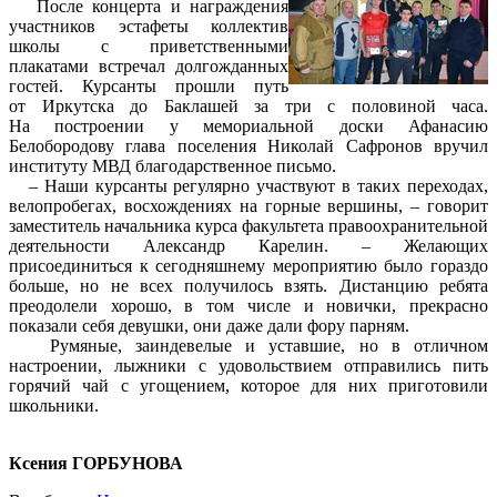
После концерта и награждения
участников эстафеты коллектив
школы с приветственными
плакатами встречал долгожданных
гостей. Курсанты прошли путь
от Иркутска до Баклашей за три с половиной часа.
На построении у мемориальной доски Афанасию
Белобородову глава поселения Николай Сафронов вручил
институту МВД благодарственное письмо.
– Наши курсанты регулярно участвуют в таких переходах,
велопробегах, восхождениях на горные вершины, – говорит
заместитель начальника курса факультета правоохранительной
деятельности Александр Карелин. – Желающих
присоединиться к сегодняшнему мероприятию было гораздо
больше, но не всех получилось взять. Дистанцию ребята
преодолели хорошо, в том числе и новички, прекрасно
показали себя девушки, они даже дали фору парням.
Румяные, заиндевелые и уставшие, но в отличном
настроении, лыжники с удовольствием отправились пить
горячий чай с угощением, которое для них приготовили
школьники.
Ксения ГОРБУНОВА