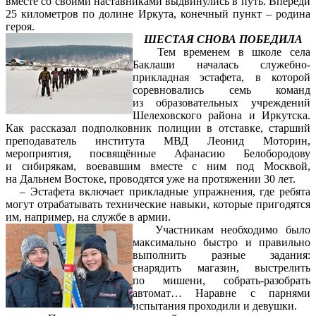
вместе со своими наставниками выдвинулись в путь. Впереди
25 километров по долине Иркута, конечный пункт – родина
героя.
ШЕСТАЯ СНОВА ПОБЕДИЛА
Тем временем в школе села
Баклаши началась служебно-
прикладная эстафета, в которой
соревновались семь команд
из образовательных учреждений
Шелеховского района и Иркутска.
Как рассказал подполковник полиции в отставке, старший
преподаватель института МВД Леонид Моторин,
мероприятия, посвящённые Афанасию Белобородову
и сибирякам, воевавшим вместе с ним под Москвой,
на Дальнем Востоке, проводятся уже на протяжении 30 лет.
– Эстафета включает прикладные упражнения, где ребята
могут отрабатывать технические навыки, которые пригодятся
им, например, на службе в армии.
Участникам необходимо было
максимально быстро и правильно
выполнить разные задания:
снарядить магазин, выстрелить
по мишени, собрать-разобрать
автомат… Наравне с парнями
испытания проходили и девушки.