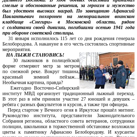
смелые и обоснованные решения, за героизм и мужество
был удостоен высоких наград. По завещанию Афанасий
Павлантьевич похоронен на мемориальном воинском
кладбище «Снегири» в Московской области, рядом
с солдатами своей дивизии, погибшими осенью 1941 года
при обороне советской столицы.
31 января исполнилось 115 лет со дня рождения генерала
Белобородова. А накануне в его честь состоялись спортивные
мероприятия.
НА ЛЫЖИ СТАНОВИСЬ!
30 лыжников в полицейской
форме отмеряют метр за метром
по снежной реке. Вокруг тишина,
красивый зимний пейзаж…
Необычная картина, правда?
Ежегодно Восточно-Сибирский
институт МВД организует традиционный лыжный переход.
В этот раз в нём приняли участие 27 юношей и девушек –
ребята с разных факультетов и курсов, а также три офицера.
Перед стартом у Вечного огня в Иркутске прошёл митинг.
Руководство института, представители Законодательного
Собрания региона, областного совета ветеранов, сотрудники
полиции, школьники в торжественной обстановке возложили
цветы к памятнику Афанасию Белобородову. И курсанты