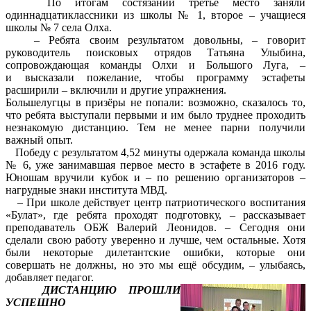
По итогам состязаний третье место заняли
одиннадцатиклассники из школы № 1, второе – учащиеся
школы № 7 села Олха.
– Ребята своим результатом довольны, – говорит
руководитель поисковых отрядов Татьяна Улыбина,
сопровождающая команды Олхи и Большого Луга, –
и высказали пожелание, чтобы программу эстафеты
расширили – включили и другие упражнения.
Большелугцы в призёры не попали: возможно, сказалось то,
что ребята выступали первыми и им было труднее проходить
незнакомую дистанцию. Тем не менее парни получили
важный опыт.
Победу с результатом 4,52 минуты одержала команда школы
№ 6, уже занимавшая первое место в эстафете в 2016 году.
Юношам вручили кубок и – по решению организаторов –
нагрудные знаки института МВД.
– При школе действует центр патриотического воспитания
«Булат», где ребята проходят подготовку, – рассказывает
преподаватель ОБЖ Валерий Леонидов. – Сегодня они
сделали свою работу уверенно и лучше, чем остальные. Хотя
были некоторые дилетантские ошибки, которые они
совершать не должны, но это мы ещё обсудим, – улыбаясь,
добавляет педагог.
ДИСТАНЦИЮ ПРОШЛИ
УСПЕШНО