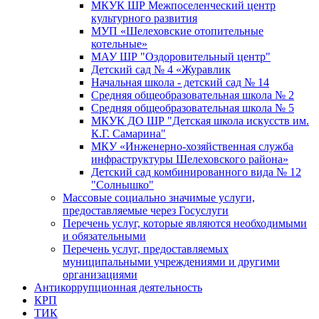
МКУК ШР Межпоселенческий центр
культурного развития
МУП «Шелеховские отопительные
котельные»
МАУ ШР "Оздоровительный центр"
Детский сад № 4 «Журавлик
Начальная школа - детский сад № 14
Средняя общеобразовательная школа № 2
Средняя общеобразовательная школа № 5
МКУК ДО ШР "Детская школа искусств им.
К.Г. Самарина"
МКУ «Инженерно-хозяйственная служба
инфраструктуры Шелеховского района»
Детский сад комбинированного вида № 12
"Солнышко"
Массовые социально значимые услуги,
предоставляемые через Госуслуги
Перечень услуг, которые являются необходимыми
и обязательными
Перечень услуг, предоставляемых
муниципальными учреждениями и другими
организациями
Антикоррупционная деятельность
КРП
ТИК