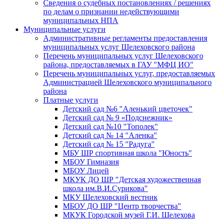
Сведения о судебных постановлениях / решениях
по делам о признании недействующими
муниципальных НПА
Муниципальные услуги
Административные регламенты предоставления
муниципальных услуг Шелеховского района
Перечень муниципальных услуг Шелеховского
района, предоставляемых в ГАУ "МФЦ ИО"
Перечень муниципальных услуг, предоставляемых
Администрацией Шелеховского муниципального
района
Платные услуги
Детский сад №6 "Аленький цветочек"
Детский сад № 9 «Подснежник»
Детский сад №10 "Тополек"
Детский сад № 14 "Аленка"
Детский сад № 15 "Радуга"
МБУ ШР спортивная школа "Юность"
МБОУ Гимназия
МБОУ Лицей
МКУК ДО ШР "Детская художественная
школа им.В.И.Сурикова"
МКУ Шелеховский вестник
МБОУ ДО ШР "Центр творчества"
МКУК Городской музей Г.И. Шелехова