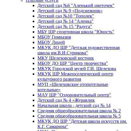
Платные услуги
Детский сад №6 "Аленький цветочек"
Детский сад № 9 «Подснежник»
Детский сад №10 "Тополек"
Детский сад № 14 "Аленка"
Детский сад № 15 "Радуга"
МБУ ШР спортивная школа "Юность"
МБОУ Гимназия
МБОУ Лицей
МКУК ДО ШР "Детская художественная
школа им.В.И.Сурикова"
МКУ Шелеховский вестник
МБОУ ДО ШР "Центр творчества"
МКУК Городской музей Г.И. Шелехова
МКУК ШР Межпоселенческий центр
культурного развития
МУП «Шелеховские отопительные
котельные»
МАУ ШР "Оздоровительный центр"
Детский сад № 4 «Журавлик
Начальная школа - детский сад № 14
Средняя общеобразовательная школа № 2
Средняя общеобразовательная школа № 5
МКУК ДО ШР "Детская школа искусств им.
К.Г. Самарина"