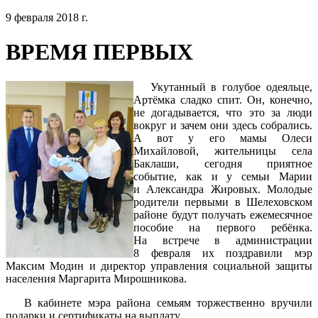
9 февраля 2018 г.
ВРЕМЯ ПЕРВЫХ
Укутанный в голубое одеяльце,
Артёмка сладко спит. Он, конечно,
не догадывается, что это за люди
вокруг и зачем они здесь собрались.
А вот у его мамы Олеси
Михайловой, жительницы села
Баклаши, сегодня приятное
событие, как и у семьи Марии
и Александра Жировых. Молодые
родители первыми в Шелеховском
районе будут получать ежемесячное
пособие на первого ребёнка.
На встрече в администрации
8 февраля их поздравили мэр
Максим Модин и директор управления социальной защиты
населения Маргарита Мирошникова.
В кабинете мэра района семьям торжественно вручили
подарки и сертификаты на выплату.