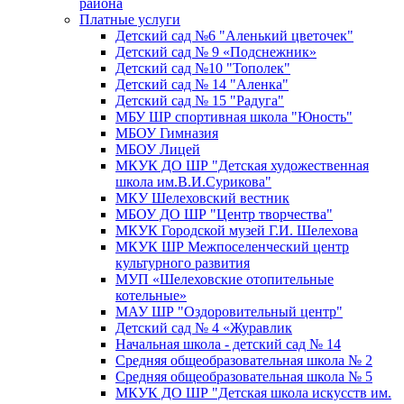
района
Платные услуги
Детский сад №6 "Аленький цветочек"
Детский сад № 9 «Подснежник»
Детский сад №10 "Тополек"
Детский сад № 14 "Аленка"
Детский сад № 15 "Радуга"
МБУ ШР спортивная школа "Юность"
МБОУ Гимназия
МБОУ Лицей
МКУК ДО ШР "Детская художественная
школа им.В.И.Сурикова"
МКУ Шелеховский вестник
МБОУ ДО ШР "Центр творчества"
МКУК Городской музей Г.И. Шелехова
МКУК ШР Межпоселенческий центр
культурного развития
МУП «Шелеховские отопительные
котельные»
МАУ ШР "Оздоровительный центр"
Детский сад № 4 «Журавлик
Начальная школа - детский сад № 14
Средняя общеобразовательная школа № 2
Средняя общеобразовательная школа № 5
МКУК ДО ШР "Детская школа искусств им.