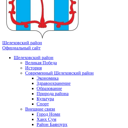
Шелеховский район
Официальный сайт
Шелеховский район
Великая Победа
История
Современный Шелеховский район
Экономика
Здравоохранение
Образование
Природа района
Культура
Спорт
Внешние связи
Город Номи
Ханх Сум
Район Баянзурх