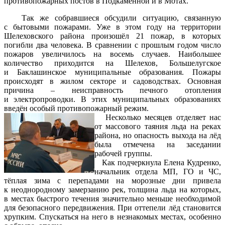
противопожарных постов в Подкаменной и в Мотах.
Так же собравшиеся обсудили ситуацию, связанную
с бытовыми пожарами. Уже в этом году на территории
Шелеховского района произошёл 21 пожар, в которых
погибли два человека. В сравнении с прошлым годом число
пожаров увеличилось на восемь случаев. Наибольшее
количество приходится на Шелехов, Большелугское
и Баклашинское муниципальные образования. Пожары
происходят в жилом секторе и садоводствах. Основная
причина – неисправность печного отопления
и электропроводки. В этих муниципальных образованиях
введён особый противопожарный режим.
Несколько месяцев отделяет нас
от массового таяния льда на реках
района, но опасность выхода на лёд
была отмечена на заседании
рабочей группы.
Как подчеркнула Елена Кудренко,
начальник отдела МП, ГО и ЧС,
тёплая зима с перепадами на морозные дни привела
к неоднородному замерзанию рек, толщина льда на которых,
в местах быстрого течения значительно меньше необходимой
для безопасного передвижения. При оттепели лёд становится
хрупким. Спускаться на него в незнакомых местах, особенно