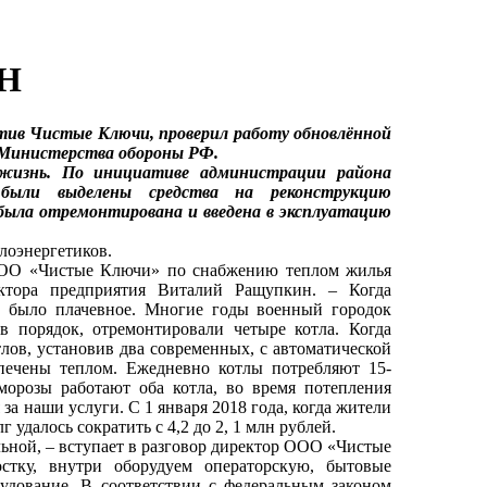
Н
тив Чистые Ключи, проверил работу обновлённой
з Министерства обороны РФ.
изнь. По инициативе администрации района
 были выделены средства на реконструкцию
была отремонтирована и введена в эксплуатацию
плоэнергетиков.
 ООО «Чистые Ключи» по снабжению теплом жилья
ектора предприятия Виталий Ращупкин. – Когда
в было плачевное. Многие годы военный городок
 порядок, отремонтировали четыре котла. Когда
лов, установив два современных, с автоматической
печены теплом. Ежедневно котлы потребляют 15-
морозы работают оба котла, во время потепления
за наши услуги. С 1 января 2018 года, когда жители
удалось сократить с 4,2 до 2, 1 млн рублей.
ьной, – вступает в разговор директор ООО «Чистые
тку, внутри оборудуем операторскую, бытовые
удование. В соответствии с федеральным законом