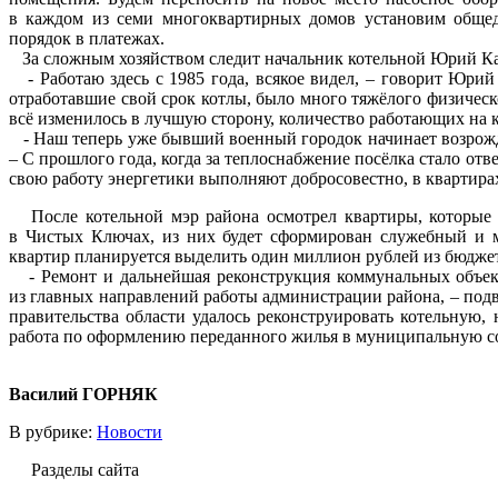
в каждом из семи многоквартирных домов установим общед
порядок в платежах.
За сложным хозяйством следит начальник котельной Юрий К
- Работаю здесь с 1985 года, всякое видел, – говорит Юри
отработавшие свой срок котлы, было много тяжёлого физическ
всё изменилось в лучшую сторону, количество работающих на ко
- Наш теперь уже бывший военный городок начинает возрожда
– С прошлого года, когда за теплоснабжение посёлка стало от
свою работу энергетики выполняют добросовестно, в квартирах
После котельной мэр района осмотрел квартиры, которые
в Чистых Ключах, из них будет сформирован служебный и 
квартир планируется выделить один миллион рублей из бюджет
- Ремонт и дальнейшая реконструкция коммунальных объек
из главных направлений работы администрации района, – под
правительства области удалось реконструировать котельную, 
работа по оформлению переданного жилья в муниципальную с
Василий ГОРНЯК
В рубрике:
Новости
Разделы сайта