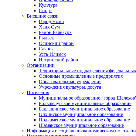
Культура
Спорт
Внешние связи
Город Номи
Ханх Сум
Район Баянзурх
Рыльск
Осинский район
Саянск
Усть-Илимск
Истринский район
Организации
Территориальные подразделения федеральных
Основные промышленные предприятия
Образовательные учреждения
Учреждения культуры, досуга
Поселения
Муниципальное образование "город Шелехов
Большелугское муниципальное образование
Баклашинское муниципальное образование
Олхинское муниципальное образование
Подкаменское муниципальное образование
Шаманское муниципальное образование
Информация о социально-экономическом положен