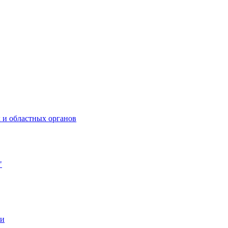
 и областных органов
"
ии