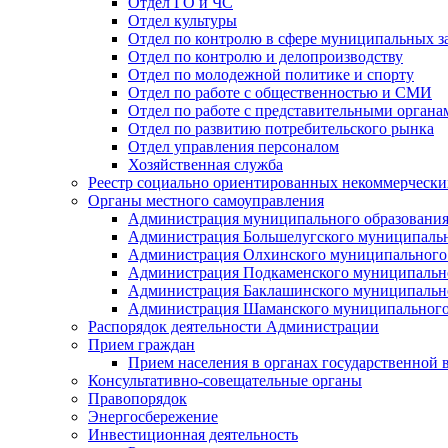
Отдел ГО и ЧС
Отдел культуры
Отдел по контролю в сфере муниципальных з
Отдел по контролю и делопроизводству
Отдел по молодежной политике и спорту
Отдел по работе с общественностью и СМИ
Отдел по работе с представительными органа
Отдел по развитию потребительского рынка
Отдел управления персоналом
Хозяйственная служба
Реестр социально ориентированных некоммерчески
Органы местного самоуправления
Администрация муниципального образования
Администрация Большелугского муниципальн
Администрация Олхинского муниципального 
Администрация Подкаменского муниципально
Администрация Баклашинского муниципально
Администрация Шаманского муниципального
Распорядок деятельности Администрации
Прием граждан
Прием населения в органах государственной 
Консультативно-совещательные органы
Правопорядок
Энергосбережение
Инвестиционная деятельность