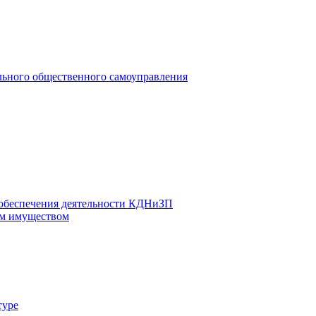
льного общественного самоуправления
 обеспечения деятельности КДНиЗП
м имуществом
туре