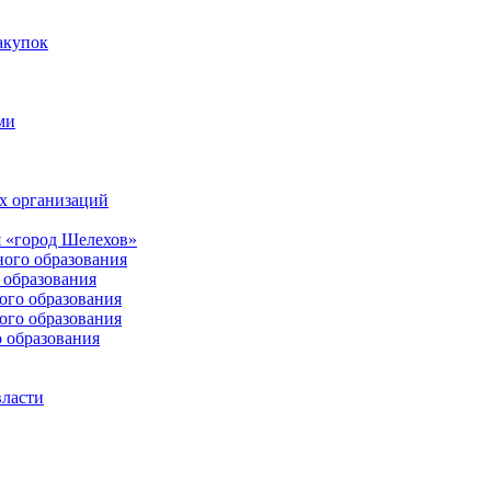
акупок
ми
х организаций
 «город Шелехов»
ого образования
образования
го образования
го образования
 образования
власти