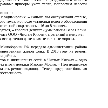
омовые приборы учёта тепла, попробуем навести
алашник.
й Владимирович. – Раньше мы обслуживали старые,
ого труда, но после установки нового оборудования
тельной сократилось с 16 до 8 человек.
ться, – говорит депутат Думы района Вера Салий.
вечать ООО «Чистые Ключи», претензий к нему нет –
 всегда тепло даже в самые сильные морозы.
 Минобороны РФ передало администрации района
маневренный жилой фонд. В 2018 году на ремонт
а района.
тов и инженерных сетей в Чистых Ключах – одно
вёл итоги поездки Максим Модин. – При поддержке
начать ремонт водовода. Теперь предстоит большая
обственность.