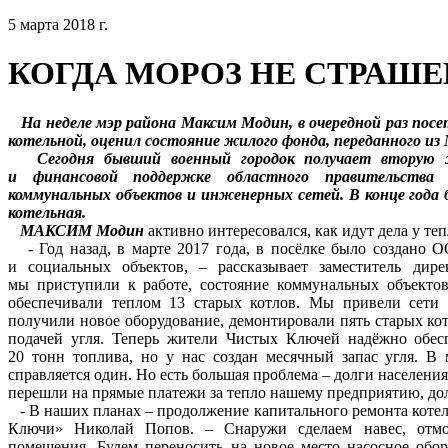
5 марта 2018 г.
КОГДА МОРОЗ НЕ СТРАШЕ
На неделе мэр района Максим Модин, в очередной раз посе
котельной, оценил состояние жилого фонда, переданного и
Сегодня бывший военный городок получает вторую ж
и финансовой поддержке областного правительства
коммунальных объектов и инженерных сетей. В конце года 
котельная.
МАКСИМ Модин
активно интересовался, как идут дела у те
- Год назад, в марте 2017 года, в посёлке было создано
и социальных объектов, – рассказывает заместитель дир
мы приступили к работе, состояние коммунальных объекто
обеспечивали теплом 13 старых котлов. Мы привели сети в
получили новое оборудование, демонтировали пять старых кот
подачей угля. Теперь жители Чистых Ключей надёжно обес
20 тонн топлива, но у нас создан месячный запас угля. В 
справляется один. Но есть большая проблема – долги населения 
перешли на прямые платежи за тепло нашему предприятию, долг 
- В наших планах – продолжение капитального ремонта котел
Ключи» Николай Попов. – Снаружи сделаем навес, отмос
помещения. Будем переносить на новое место насосное обор