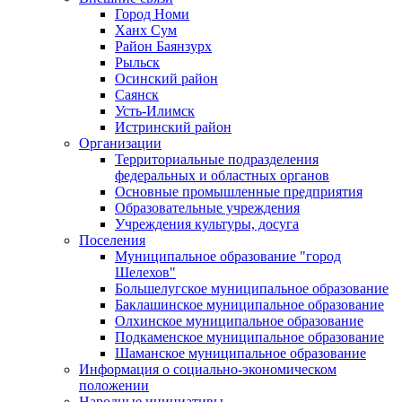
Город Номи
Ханх Сум
Район Баянзурх
Рыльск
Осинский район
Саянск
Усть-Илимск
Истринский район
Организации
Территориальные подразделения
федеральных и областных органов
Основные промышленные предприятия
Образовательные учреждения
Учреждения культуры, досуга
Поселения
Муниципальное образование "город
Шелехов"
Большелугское муниципальное образование
Баклашинское муниципальное образование
Олхинское муниципальное образование
Подкаменское муниципальное образование
Шаманское муниципальное образование
Информация о социально-экономическом
положении
Народные инициативы