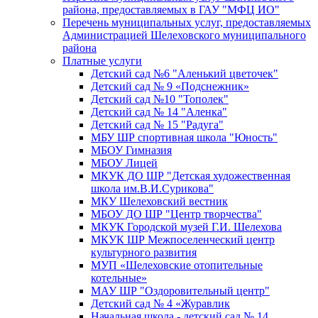
района, предоставляемых в ГАУ "МФЦ ИО"
Перечень муниципальных услуг, предоставляемых
Администрацией Шелеховского муниципального
района
Платные услуги
Детский сад №6 "Аленький цветочек"
Детский сад № 9 «Подснежник»
Детский сад №10 "Тополек"
Детский сад № 14 "Аленка"
Детский сад № 15 "Радуга"
МБУ ШР спортивная школа "Юность"
МБОУ Гимназия
МБОУ Лицей
МКУК ДО ШР "Детская художественная
школа им.В.И.Сурикова"
МКУ Шелеховский вестник
МБОУ ДО ШР "Центр творчества"
МКУК Городской музей Г.И. Шелехова
МКУК ШР Межпоселенческий центр
культурного развития
МУП «Шелеховские отопительные
котельные»
МАУ ШР "Оздоровительный центр"
Детский сад № 4 «Журавлик
Начальная школа - детский сад № 14