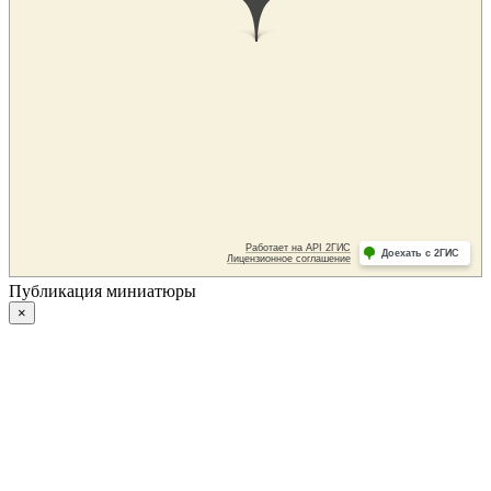
Публикация миниатюры
×