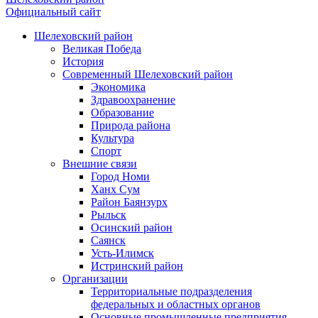
Официальный сайт
Шелеховский район
Великая Победа
История
Современный Шелеховский район
Экономика
Здравоохранение
Образование
Природа района
Культура
Спорт
Внешние связи
Город Номи
Ханх Сум
Район Баянзурх
Рыльск
Осинский район
Саянск
Усть-Илимск
Истринский район
Организации
Территориальные подразделения
федеральных и областных органов
Основные промышленные предприятия