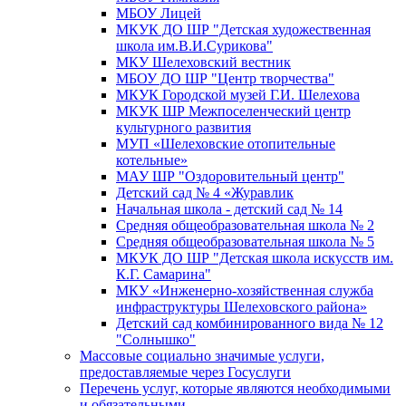
МБОУ Лицей
МКУК ДО ШР "Детская художественная
школа им.В.И.Сурикова"
МКУ Шелеховский вестник
МБОУ ДО ШР "Центр творчества"
МКУК Городской музей Г.И. Шелехова
МКУК ШР Межпоселенческий центр
культурного развития
МУП «Шелеховские отопительные
котельные»
МАУ ШР "Оздоровительный центр"
Детский сад № 4 «Журавлик
Начальная школа - детский сад № 14
Средняя общеобразовательная школа № 2
Средняя общеобразовательная школа № 5
МКУК ДО ШР "Детская школа искусств им.
К.Г. Самарина"
МКУ «Инженерно-хозяйственная служба
инфраструктуры Шелеховского района»
Детский сад комбинированного вида № 12
"Солнышко"
Массовые социально значимые услуги,
предоставляемые через Госуслуги
Перечень услуг, которые являются необходимыми
и обязательными