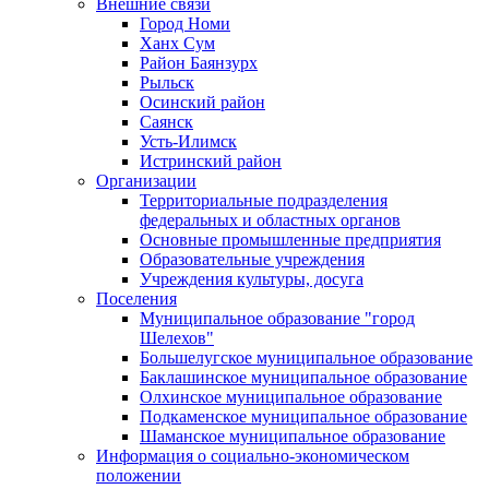
Внешние связи
Город Номи
Ханх Сум
Район Баянзурх
Рыльск
Осинский район
Саянск
Усть-Илимск
Истринский район
Организации
Территориальные подразделения
федеральных и областных органов
Основные промышленные предприятия
Образовательные учреждения
Учреждения культуры, досуга
Поселения
Муниципальное образование "город
Шелехов"
Большелугское муниципальное образование
Баклашинское муниципальное образование
Олхинское муниципальное образование
Подкаменское муниципальное образование
Шаманское муниципальное образование
Информация о социально-экономическом
положении