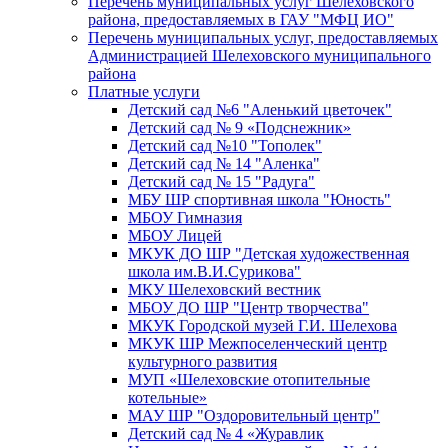
Перечень муниципальных услуг Шелеховского
района, предоставляемых в ГАУ "МФЦ ИО"
Перечень муниципальных услуг, предоставляемых
Администрацией Шелеховского муниципального
района
Платные услуги
Детский сад №6 "Аленький цветочек"
Детский сад № 9 «Подснежник»
Детский сад №10 "Тополек"
Детский сад № 14 "Аленка"
Детский сад № 15 "Радуга"
МБУ ШР спортивная школа "Юность"
МБОУ Гимназия
МБОУ Лицей
МКУК ДО ШР "Детская художественная
школа им.В.И.Сурикова"
МКУ Шелеховский вестник
МБОУ ДО ШР "Центр творчества"
МКУК Городской музей Г.И. Шелехова
МКУК ШР Межпоселенческий центр
культурного развития
МУП «Шелеховские отопительные
котельные»
МАУ ШР "Оздоровительный центр"
Детский сад № 4 «Журавлик