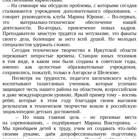
– На семинаре мы обсудили проблемы, с которыми сегодня
сталкиваются учреждения дополнительного образования, –
говорит руководитель клуба Марина Юронас. – Во-первых,
это материально-техническое обеспечение нашей
деятельности. Во-вторых, привлечение новых кадров.
Преподаватели зачастую трудятся на энтузиазме, это фанаты
своего дела, болеющие за него всей душой. Но молодых
специалистов удержать сложно.
Сегодня техническое творчество в Иркутской области
переживает непростые времена. Станции юных техников
в том виде, в каком они были созданы в советские годы,
именно как целостные образовательные учреждения,
сохранились, пожалуй, только в Ангарске и Шелехове.
Несмотря на трудности, педагоги шелеховского клуба
воспитывают талантливых учеников, которые успешно
защищают честь нашего района на областном, всероссийском
и даже международном уровнях. Яркий пример тому – восемь
ребят, которые в этом году благодаря своим высоким
результатам в техническом творчестве вошли в российскую
энциклопедию детских достижений.
– Но наша главная цель – не призовые места
на соревнованиях, – подчёркивает Марина Викторовна. –
Мы приобщаем детей к труду, учим их создавать что-либо
своими руками, даём допрофессиональную подготовку,