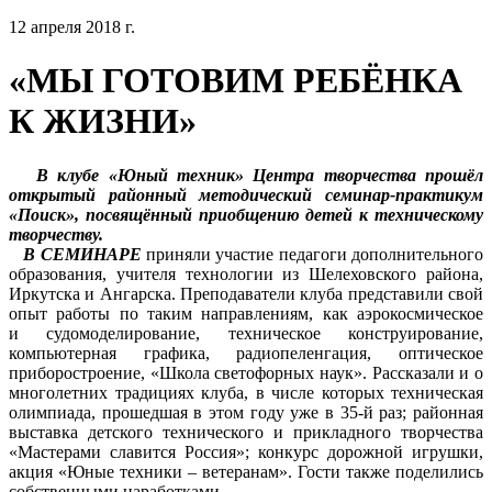
12 апреля 2018 г.
«МЫ ГОТОВИМ РЕБЁНКА
К ЖИЗНИ»
В клубе «Юный техник» Центра творчества прошёл
открытый районный методический семинар-практикум
«Поиск», посвящённый приобщению детей к техническому
творчеству.
В СЕМИНАРЕ
приняли участие педагоги дополнительного
образования, учителя технологии из Шелеховского района,
Иркутска и Ангарска. Преподаватели клуба представили свой
опыт работы по таким направлениям, как аэрокосмическое
и судомоделирование, техническое конструирование,
компьютерная графика, радиопеленгация, оптическое
приборостроение, «Школа светофорных наук». Рассказали и о
многолетних традициях клуба, в числе которых техническая
олимпиада, прошедшая в этом году уже в 35-й раз; районная
выставка детского технического и прикладного творчества
«Мастерами славится Россия»; конкурс дорожной игрушки,
акция «Юные техники – ветеранам». Гости также поделились
собственными наработками.