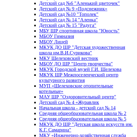
Детский сад №6 "Аленький цветочек"
Детский сад № 9 «Подснежник»
Детский сад №10 "Тополек"
Детский сад № 14 "Аленка"
Детский сад № 15 "Радуга"
МБУ ШР спортивная школа "Юность"
МБОУ Гимназия
МБОУ Лицей
МКУК ДО ШР "Детская художественная
школа им.В.И.Сурикова"
МКУ Шелеховский вестник
МБОУ ДО ШР "Центр творчества"
МКУК Городской музей Г.И. Шелехова
МКУК ШР Межпоселенческий центр
культурного развития
МУП «Шелеховские отопительные
котельные»
МАУ ШР "Оздоровительный центр"
Детский сад № 4 «Журавлик
Начальная школа - детский сад № 14
Средняя общеобразовательная школа № 2
Средняя общеобразовательная школа № 5
МКУК ДО ШР "Детская школа искусств им.
К.Г. Самарина"
МКУ «Инженерно-хозяйственная служба