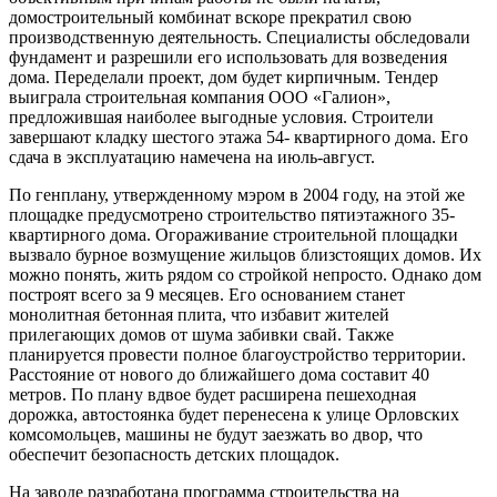
домостроительный комбинат вскоре прекратил свою
производственную деятельность. Специалисты обследовали
фундамент и разрешили его использовать для возведения
дома. Переделали проект, дом будет кирпичным. Тендер
выиграла строительная компания ООО «Галион»,
предложившая наиболее выгодные условия. Строители
завершают кладку шестого этажа 54- квартирного дома. Его
сдача в эксплуатацию намечена на июль-август.
По генплану, утвержденному мэром в 2004 году, на этой же
площадке предусмотрено строительство пятиэтажного 35-
квартирного дома. Огораживание строительной площадки
вызвало бурное возмущение жильцов близстоящих домов. Их
можно понять, жить рядом со стройкой непросто. Однако дом
построят всего за 9 месяцев. Его основанием станет
монолитная бетонная плита, что избавит жителей
прилегающих домов от шума забивки свай. Также
планируется провести полное благоустройство территории.
Расстояние от нового до ближайшего дома составит 40
метров. По плану вдвое будет расширена пешеходная
дорожка, автостоянка будет перенесена к улице Орловских
комсомольцев, машины не будут заезжать во двор, что
обеспечит безопасность детских площадок.
На заводе разработана программа строительства на