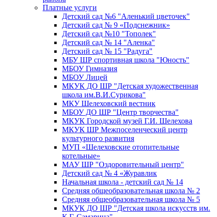
Платные услуги
Детский сад №6 "Аленький цветочек"
Детский сад № 9 «Подснежник»
Детский сад №10 "Тополек"
Детский сад № 14 "Аленка"
Детский сад № 15 "Радуга"
МБУ ШР спортивная школа "Юность"
МБОУ Гимназия
МБОУ Лицей
МКУК ДО ШР "Детская художественная
школа им.В.И.Сурикова"
МКУ Шелеховский вестник
МБОУ ДО ШР "Центр творчества"
МКУК Городской музей Г.И. Шелехова
МКУК ШР Межпоселенческий центр
культурного развития
МУП «Шелеховские отопительные
котельные»
МАУ ШР "Оздоровительный центр"
Детский сад № 4 «Журавлик
Начальная школа - детский сад № 14
Средняя общеобразовательная школа № 2
Средняя общеобразовательная школа № 5
МКУК ДО ШР "Детская школа искусств им.
К.Г. Самарина"