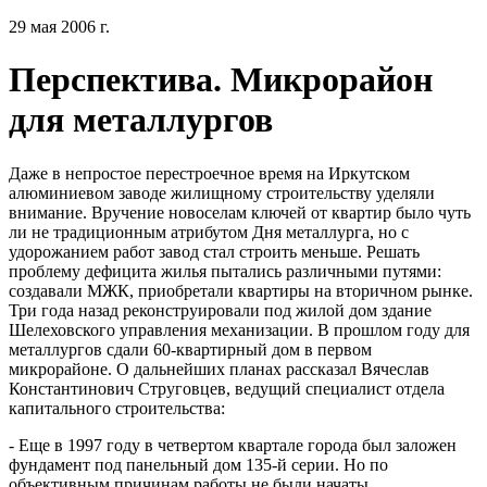
29 мая 2006 г.
Перспектива. Микрорайон
для металлургов
Даже в непростое перестроечное время на Иркутском
алюминиевом заводе жилищному строительству уделяли
внимание. Вручение новоселам ключей от квартир было чуть
ли не традиционным атрибутом Дня металлурга, но с
удорожанием работ завод стал строить меньше. Решать
проблему дефицита жилья пытались различными путями:
создавали МЖК, приобретали квартиры на вторичном рынке.
Три года назад реконструировали под жилой дом здание
Шелеховского управления механизации. В прошлом году для
металлургов сдали 60-квартирный дом в первом
микрорайоне. О дальнейших планах рассказал Вячеслав
Константинович Струговцев, ведущий специалист отдела
капитального строительства:
- Еще в 1997 году в четвертом квартале города был заложен
фундамент под панельный дом 135-й серии. Но по
объективным причинам работы не были начаты,