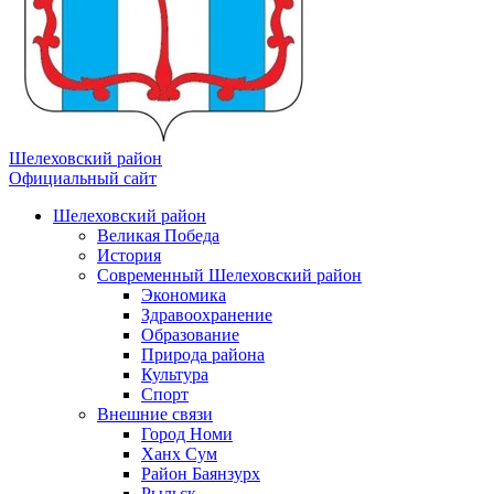
Шелеховский район
Официальный сайт
Шелеховский район
Великая Победа
История
Современный Шелеховский район
Экономика
Здравоохранение
Образование
Природа района
Культура
Спорт
Внешние связи
Город Номи
Ханх Сум
Район Баянзурх
Рыльск