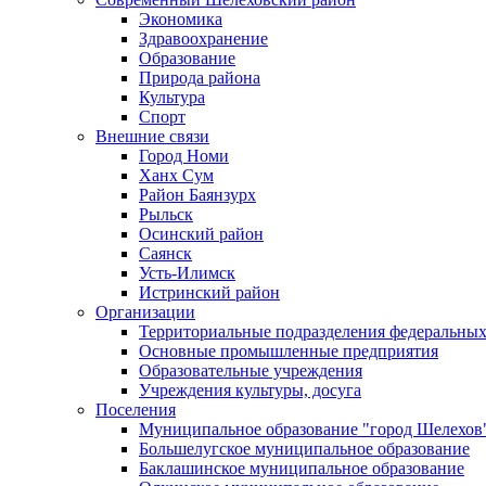
Экономика
Здравоохранение
Образование
Природа района
Культура
Спорт
Внешние связи
Город Номи
Ханх Сум
Район Баянзурх
Рыльск
Осинский район
Саянск
Усть-Илимск
Истринский район
Организации
Территориальные подразделения федеральных
Основные промышленные предприятия
Образовательные учреждения
Учреждения культуры, досуга
Поселения
Муниципальное образование "город Шелехов
Большелугское муниципальное образование
Баклашинское муниципальное образование