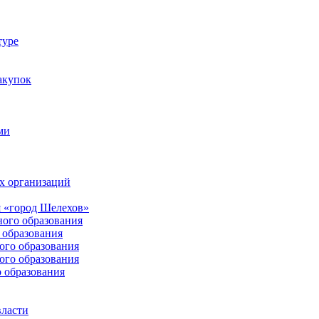
туре
акупок
ми
х организаций
 «город Шелехов»
ого образования
образования
го образования
го образования
 образования
власти