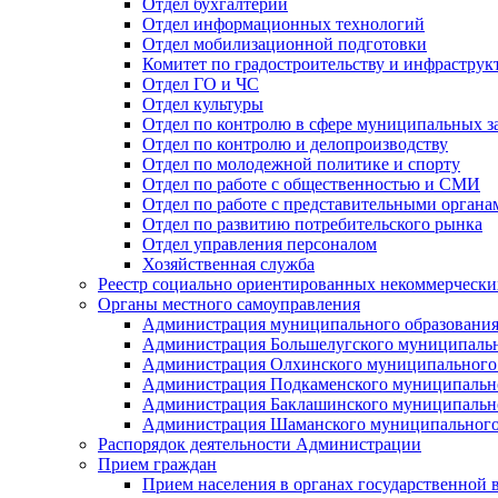
Отдел бухгалтерии
Отдел информационных технологий
Отдел мобилизационной подготовки
Комитет по градостроительству и инфраструк
Отдел ГО и ЧС
Отдел культуры
Отдел по контролю в сфере муниципальных з
Отдел по контролю и делопроизводству
Отдел по молодежной политике и спорту
Отдел по работе с общественностью и СМИ
Отдел по работе с представительными органа
Отдел по развитию потребительского рынка
Отдел управления персоналом
Хозяйственная служба
Реестр социально ориентированных некоммерчески
Органы местного самоуправления
Администрация муниципального образования
Администрация Большелугского муниципальн
Администрация Олхинского муниципального 
Администрация Подкаменского муниципально
Администрация Баклашинского муниципально
Администрация Шаманского муниципального
Распорядок деятельности Администрации
Прием граждан
Прием населения в органах государственной 