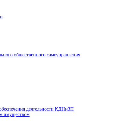
ии
льного общественного самоуправления
 обеспечения деятельности КДНиЗП
м имуществом