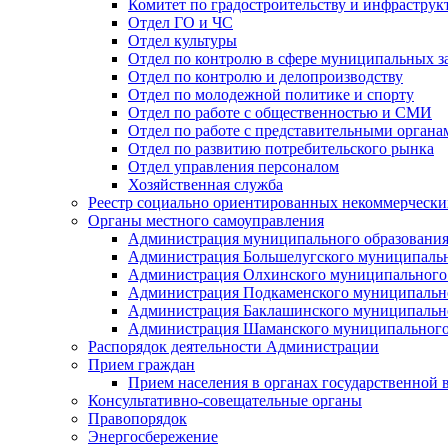
Комитет по градостроительству и инфраструк
Отдел ГО и ЧС
Отдел культуры
Отдел по контролю в сфере муниципальных з
Отдел по контролю и делопроизводству
Отдел по молодежной политике и спорту
Отдел по работе с общественностью и СМИ
Отдел по работе с представительными органа
Отдел по развитию потребительского рынка
Отдел управления персоналом
Хозяйственная служба
Реестр социально ориентированных некоммерчески
Органы местного самоуправления
Администрация муниципального образования
Администрация Большелугского муниципальн
Администрация Олхинского муниципального 
Администрация Подкаменского муниципально
Администрация Баклашинского муниципально
Администрация Шаманского муниципального
Распорядок деятельности Администрации
Прием граждан
Прием населения в органах государственной 
Консультативно-совещательные органы
Правопорядок
Энергосбережение