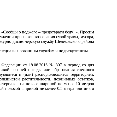
 «Сообщи о поджоге – предотврати беду! ». Просим
жении признаков возгорания сухой травы, мусора,
ежурно-диспетчерскую службу Шелеховского района
специализированным службам и подразделениям.
 Федерации от 18.08.2016 № 807 в период со дня
ливой осенней погоды или образования снежного
зующиеся и (или) распоряжающиеся территорией,
авянистой растительности, пожнивных остатков,
материалов на полосе шириной не менее 10 метров
ой полосой шириной не менее 0,5 метра или иным