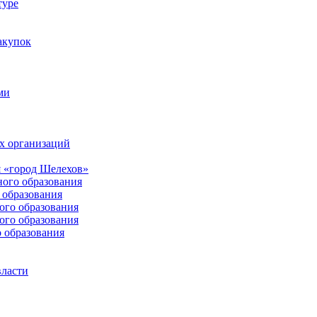
туре
акупок
ми
х организаций
 «город Шелехов»
ого образования
образования
го образования
го образования
 образования
власти