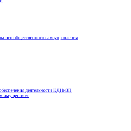
ии
льного общественного самоуправления
 обеспечения деятельности КДНиЗП
м имуществом