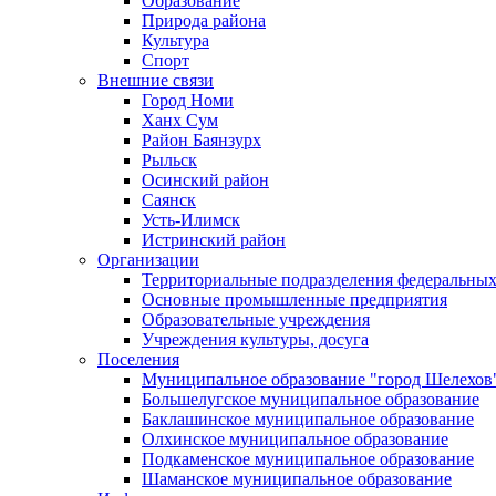
Образование
Природа района
Культура
Спорт
Внешние связи
Город Номи
Ханх Сум
Район Баянзурх
Рыльск
Осинский район
Саянск
Усть-Илимск
Истринский район
Организации
Территориальные подразделения федеральных
Основные промышленные предприятия
Образовательные учреждения
Учреждения культуры, досуга
Поселения
Муниципальное образование "город Шелехов
Большелугское муниципальное образование
Баклашинское муниципальное образование
Олхинское муниципальное образование
Подкаменское муниципальное образование
Шаманское муниципальное образование