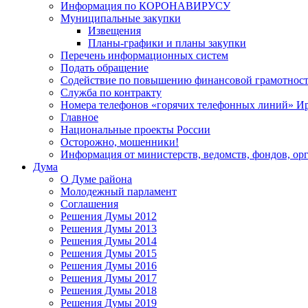
Информация по КОРОНАВИРУСУ
Муниципальные закупки
Извещения
Планы-графики и планы закупки
Перечень информационных систем
Подать обращение
Содействие по повышению финансовой грамотност
Служба по контракту
Номера телефонов «горячих телефонных линий» Ир
Главное
Национальные проекты России
Осторожно, мошенники!
Информация от министерств, ведомств, фондов, ор
Дума
О Думе района
Молодежный парламент
Соглашения
Решения Думы 2012
Решения Думы 2013
Решения Думы 2014
Решения Думы 2015
Решения Думы 2016
Решения Думы 2017
Решения Думы 2018
Решения Думы 2019