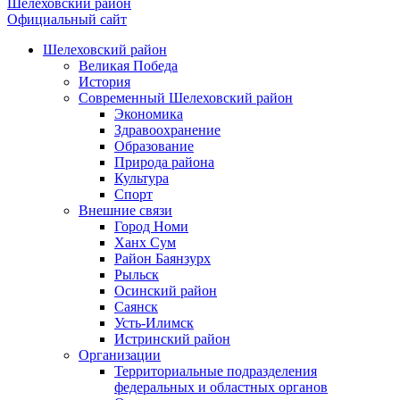
Шелеховский район
Официальный сайт
Шелеховский район
Великая Победа
История
Современный Шелеховский район
Экономика
Здравоохранение
Образование
Природа района
Культура
Спорт
Внешние связи
Город Номи
Ханх Сум
Район Баянзурх
Рыльск
Осинский район
Саянск
Усть-Илимск
Истринский район
Организации
Территориальные подразделения
федеральных и областных органов