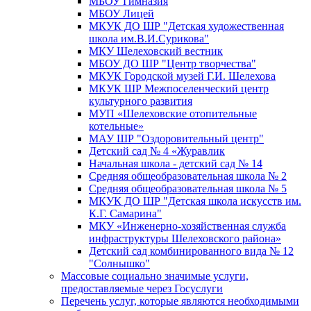
МБОУ Гимназия
МБОУ Лицей
МКУК ДО ШР "Детская художественная
школа им.В.И.Сурикова"
МКУ Шелеховский вестник
МБОУ ДО ШР "Центр творчества"
МКУК Городской музей Г.И. Шелехова
МКУК ШР Межпоселенческий центр
культурного развития
МУП «Шелеховские отопительные
котельные»
МАУ ШР "Оздоровительный центр"
Детский сад № 4 «Журавлик
Начальная школа - детский сад № 14
Средняя общеобразовательная школа № 2
Средняя общеобразовательная школа № 5
МКУК ДО ШР "Детская школа искусств им.
К.Г. Самарина"
МКУ «Инженерно-хозяйственная служба
инфраструктуры Шелеховского района»
Детский сад комбинированного вида № 12
"Солнышко"
Массовые социально значимые услуги,
предоставляемые через Госуслуги
Перечень услуг, которые являются необходимыми