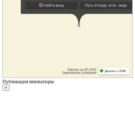
Публикация миниатюры
×