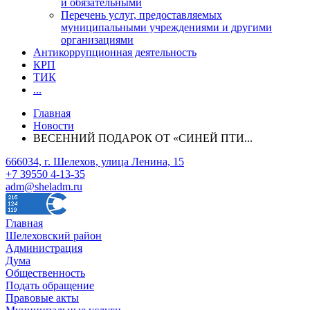
и обязательными
Перечень услуг, предоставляемых
муниципальными учреждениями и другими
организациями
Антикоррупционная деятельность
КРП
ТИК
...
Главная
Новости
ВЕСЕННИЙ ПОДАРОК ОТ «СИНЕЙ ПТИ...
666034, г. Шелехов, улица Ленина, 15
+7 39550 4-13-35
adm@sheladm.ru
Главная
Шелеховский район
Администрация
Дума
Общественность
Подать обращение
Правовые акты