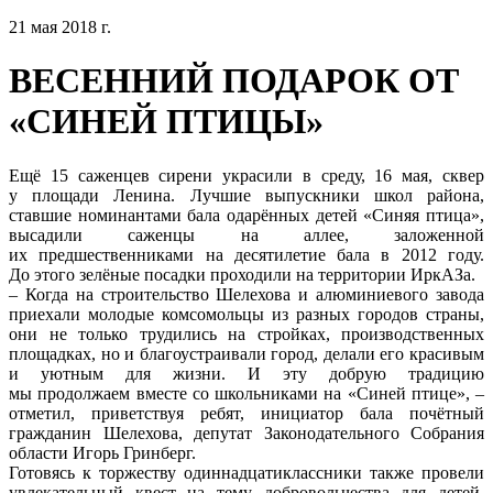
21 мая 2018 г.
ВЕСЕННИЙ ПОДАРОК ОТ
«СИНЕЙ ПТИЦЫ»
Ещё 15 саженцев сирени украсили в среду, 16 мая, сквер
у площади Ленина. Лучшие выпускники школ района,
ставшие номинантами бала одарённых детей «Синяя птица»,
высадили саженцы на аллее, заложенной
их предшественниками на десятилетие бала в 2012 году.
До этого зелёные посадки проходили на территории ИркАЗа.
– Когда на строительство Шелехова и алюминиевого завода
приехали молодые комсомольцы из разных городов страны,
они не только трудились на стройках, производственных
площадках, но и благоустраивали город, делали его красивым
и уютным для жизни. И эту добрую традицию
мы продолжаем вместе со школьниками на «Синей птице», –
отметил, приветствуя ребят, инициатор бала почётный
гражданин Шелехова, депутат Законодательного Собрания
области Игорь Гринберг.
Готовясь к торжеству одиннадцатиклассники также провели
увлекательный квест на тему добровольчества для детей,