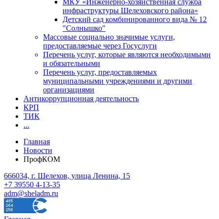
МКУ «Инженерно-хозяйственная служба
инфраструктуры Шелеховского района»
Детский сад комбинированного вида № 12
"Солнышко"
Массовые социально значимые услуги,
предоставляемые через Госуслуги
Перечень услуг, которые являются необходимыми
и обязательными
Перечень услуг, предоставляемых
муниципальными учреждениями и другими
организациями
Антикоррупционная деятельность
КРП
ТИК
...
Главная
Новости
ПрофКОМ
666034, г. Шелехов, улица Ленина, 15
+7 39550 4-13-35
adm@sheladm.ru