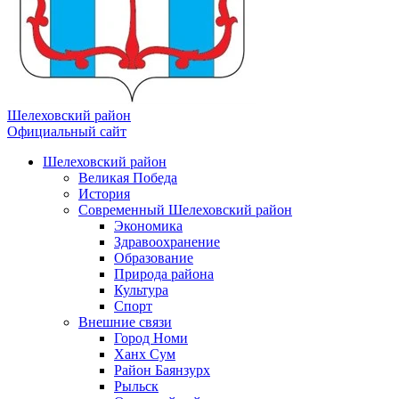
Шелеховский район
Официальный сайт
Шелеховский район
Великая Победа
История
Современный Шелеховский район
Экономика
Здравоохранение
Образование
Природа района
Культура
Спорт
Внешние связи
Город Номи
Ханх Сум
Район Баянзурх
Рыльск