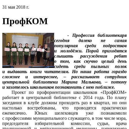
31 мая 2018 г.
ПрофКОМ
- Профессия библиотекаря
сегодня далеко не самая
популярная среди подростков
и молодёжи. Порой приходятся
слышать рассуждения ребят
о том, как скучно целый день
сидеть среди пыльных полок
и выдавать книги читателям. Но наша работа гораздо
сложнее и интереснее, – рассказывает сотрудник
центральной библиотеки Марина Малькова, – потому
и захотелось школьников познакомить с нею поближе.
Проект по профориентации школьников «ПрофКОМ»
работает в центральной библиотеке с 2014 года. По плану
заседания в клубе должны проходить раз в квартал, но они
настолько востребованы, что проводятся практически
ежемесячно. Юных шелеховцев уже познакомили
с профессиями муниципального служащего, в том числе мэра,
председателя избирательной комиссии, судьи, врача
традиционной и нетрадиционной медицины, парикмахера