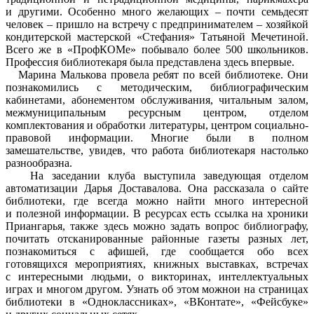
и другими. Особенно много желающих – почти семьдесят
человек – пришло на встречу с предпринимателем – хозяйкой
кондитерской мастерской «Стефания» Татьяной Мечетиной.
Всего же в «ПрофКОМе» побывало более 500 школьников.
Профессия библиотекаря была представлена здесь впервые.
Марина Малькова провела ребят по всей библиотеке. Они
познакомились с методическим, библиографическим
кабинетами, абонементом обслуживания, читальным залом,
межмуниципальным ресурсным центром, отделом
комплектования и обработки литературы, центром социально-
правовой информации. Многие были в полном
замешательстве, увидев, что работа библиотекаря настолько
разнообразна.
На заседании клуба выступила заведующая отделом
автоматизации Дарья Доставалова. Она рассказала о сайте
библиотеки, где всегда можно найти много интересной
и полезной информации. В ресурсах есть ссылка на хроники
Приангарья, также здесь можно задать вопрос библиографу,
почитать отсканированные районные газеты разных лет,
познакомиться с афишей, где сообщается обо всех
готовящихся мероприятиях, книжных выставках, встречах
с интересными людьми, о викторинах, интеллектуальных
играх и многом другом. Узнать об этом можнои на страницах
библиотеки в «Одноклассниках», «ВКонтате», «Фейсбуке»