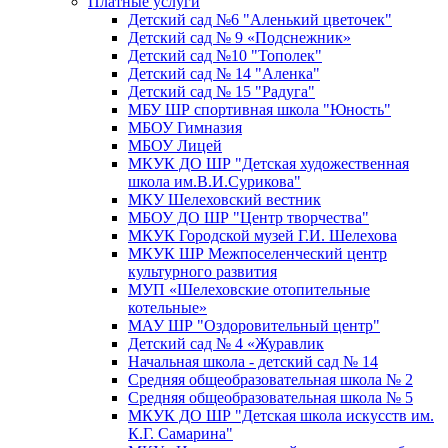
Платные услуги
Детский сад №6 "Аленький цветочек"
Детский сад № 9 «Подснежник»
Детский сад №10 "Тополек"
Детский сад № 14 "Аленка"
Детский сад № 15 "Радуга"
МБУ ШР спортивная школа "Юность"
МБОУ Гимназия
МБОУ Лицей
МКУК ДО ШР "Детская художественная
школа им.В.И.Сурикова"
МКУ Шелеховский вестник
МБОУ ДО ШР "Центр творчества"
МКУК Городской музей Г.И. Шелехова
МКУК ШР Межпоселенческий центр
культурного развития
МУП «Шелеховские отопительные
котельные»
МАУ ШР "Оздоровительный центр"
Детский сад № 4 «Журавлик
Начальная школа - детский сад № 14
Средняя общеобразовательная школа № 2
Средняя общеобразовательная школа № 5
МКУК ДО ШР "Детская школа искусств им.
К.Г. Самарина"