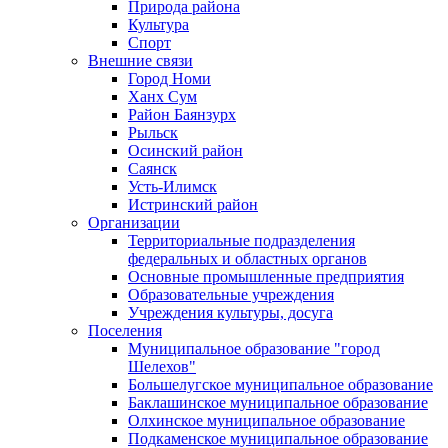
Природа района
Культура
Спорт
Внешние связи
Город Номи
Ханх Сум
Район Баянзурх
Рыльск
Осинский район
Саянск
Усть-Илимск
Истринский район
Организации
Территориальные подразделения
федеральных и областных органов
Основные промышленные предприятия
Образовательные учреждения
Учреждения культуры, досуга
Поселения
Муниципальное образование "город
Шелехов"
Большелугское муниципальное образование
Баклашинское муниципальное образование
Олхинское муниципальное образование
Подкаменское муниципальное образование