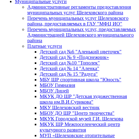
Муниципальные услуги
Административные регламенты предоставления
муниципальных услуг Шелеховского района
Перечень муниципальных услуг Шелеховского
района, предоставляемых в ГАУ "МФЦ ИО"
Перечень муниципальных услуг, предоставляемых
Администрацией Шелеховского муниципального
района
Платные услуги
Детский сад №6 "Аленький цветочек"
Детский сад № 9 «Подснежник»
Детский сад №10 "Тополек"
Детский сад № 14 "Аленка"
Детский сад № 15 "Радуга"
МБУ ШР спортивная школа "Юность"
МБОУ Гимназия
МБОУ Лицей
МКУК ДО ШР "Детская художественная
школа им.В.И.Сурикова"
МКУ Шелеховский вестник
МБОУ ДО ШР "Центр творчества"
МКУК Городской музей Г.И. Шелехова
МКУК ШР Межпоселенческий центр
культурного развития
МУП «Шелеховские отопительные